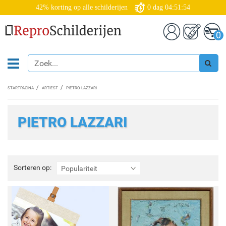
42% korting op alle schilderijen
0
dag
04:51:53
0
STARTPAGINA
ARTIEST
PIETRO LAZZARI
PIETRO LAZZARI
Sorteren
Sorteren op:
Populariteit
op: