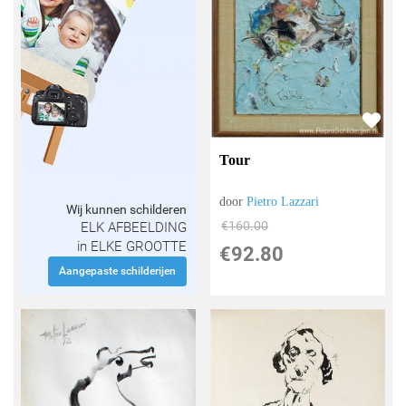
Tour
door
Pietro Lazzari
Wij kunnen schilderen
€
160.00
ELK AFBEELDING
in ELKE GROOTTE
€
92.80
Aangepaste schilderijen