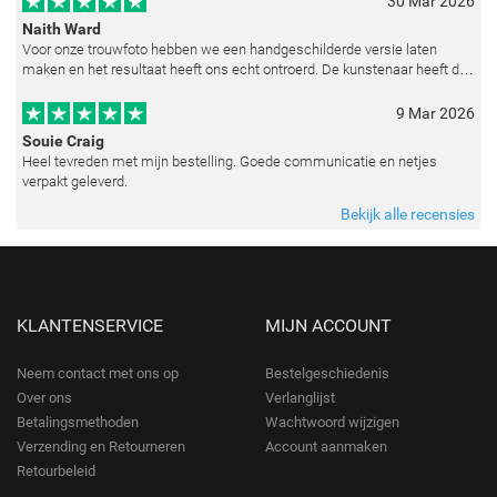
30 Mar 2026
Naith Ward
Voor onze trouwfoto hebben we een handgeschilderde versie laten
maken en het resultaat heeft ons echt ontroerd. De kunstenaar heeft de
emoties perfect weten vast te leggen en zelfs kleine details zoals de lic
9 Mar 2026
Souie Craig
Heel tevreden met mijn bestelling. Goede communicatie en netjes
verpakt geleverd.
Bekijk alle recensies
KLANTENSERVICE
MIJN ACCOUNT
Neem contact met ons op
Bestelgeschiedenis
Over ons
Verlanglijst
Betalingsmethoden
Wachtwoord wijzigen
Verzending en Retourneren
Account aanmaken
Retourbeleid