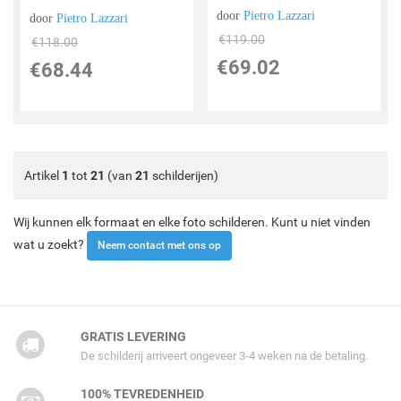
door
Pietro Lazzari
door
Pietro Lazzari
€
119.00
€
118.00
€
69.02
€
68.44
Artikel
1
tot
21
(van
21
schilderijen)
Wij kunnen elk formaat en elke foto schilderen. Kunt u niet vinden
wat u zoekt?
Neem contact met ons op
GRATIS LEVERING
De schilderij arriveert ongeveer 3-4 weken na de betaling.
100% TEVREDENHEID