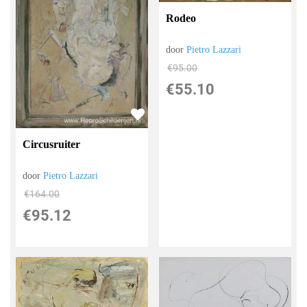
Rodeo
door
Pietro Lazzari
€
95.00
€
55.10
Circusruiter
door
Pietro Lazzari
€
164.00
€
95.12