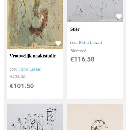
Stier
door
Pietro Lazzari
€
201.00
Vrouwelijk naaktstudie
€
116.58
door
Pietro Lazzari
€
175.00
€
101.50