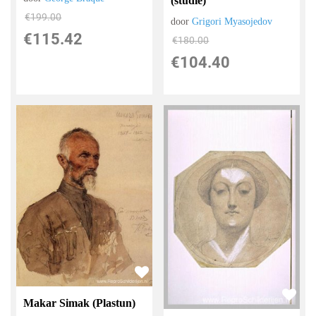
(studie)
€
199.00
door
Grigori Myasojedov
€
115.42
€
180.00
€
104.40
Makar Simak (Plastun)