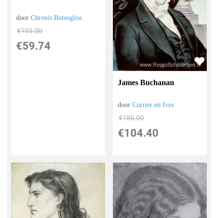
door
Chronis Botsoglou
€
103.00
€
59.74
James Buchanan
door
Currier en Ives
€
180.00
€
104.40