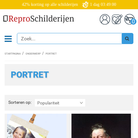
42% korting op alle schilderijen
1
dag
03:48:57
0
STARTPAGINA
ONDERWERP
PORTRET
PORTRET
Sorteren
Sorteren op:
Populariteit
op: