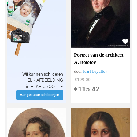
Portret van de architect
A. Bolotov
door
Karl Bryullov
Wij kunnen schilderen
€
199.00
ELK AFBEELDING
in ELKE GROOTTE
€
115.42
Aangepaste schilderijen