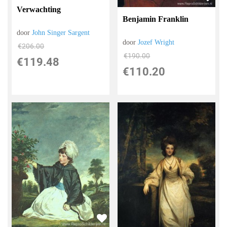
Verwachting
Benjamin Franklin
door
John Singer Sargent
door
Jozef Wright
€
206.00
€
190.00
€
119.48
€
110.20