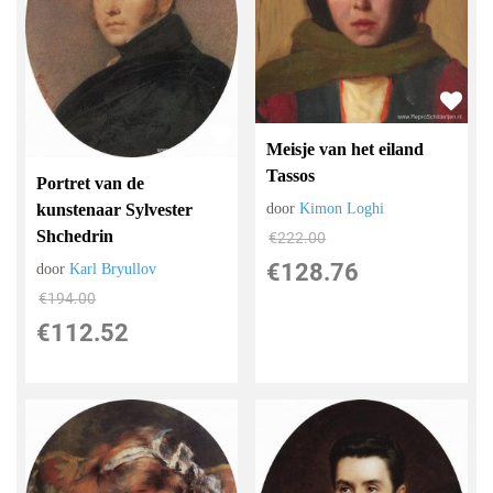
Meisje van het eiland
Tassos
Portret van de
kunstenaar Sylvester
door
Kimon Loghi
Shchedrin
€
222.00
€
128.76
door
Karl Bryullov
€
194.00
€
112.52