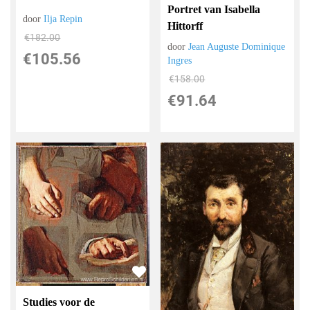
Portret van Isabella
door
Ilja Repin
Hittorff
€
182.00
door
Jean Auguste Dominique
€
105.56
Ingres
€
158.00
€
91.64
Studies voor de