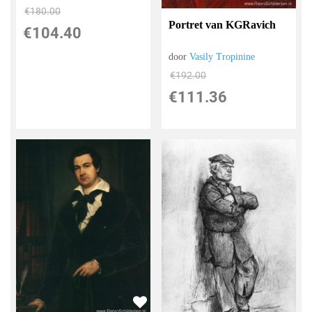
€
180.00
Portret van KGRavich
€
104.40
door
Vasily Tropinine
€
192.00
€
111.36