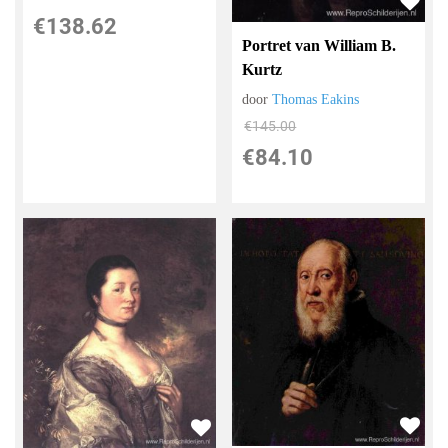
€
138.62
Portret van William B.
Kurtz
door
Thomas Eakins
€
145.00
€
84.10