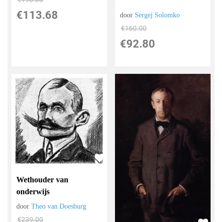
€
113.68
door
Sergej Solomko
€
160.00
€
92.80
Wethouder van
onderwijs
door
Theo van Doesburg
€
239.00