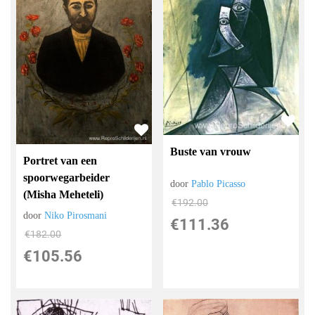
Buste van vrouw
Portret van een
spoorwegarbeider
door
Pablo Picasso
(Misha Meheteli)
€
192.00
door
Niko Pirosmani
€
111.36
€
182.00
€
105.56