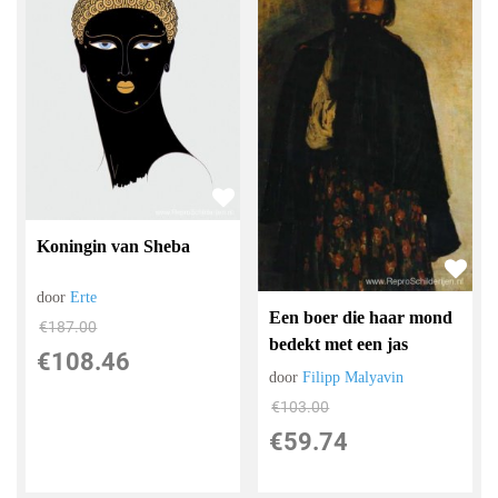
Koningin van Sheba
door
Erte
Een boer die haar mond
€
187.00
bedekt met een jas
€
108.46
door
Filipp Malyavin
€
103.00
€
59.74