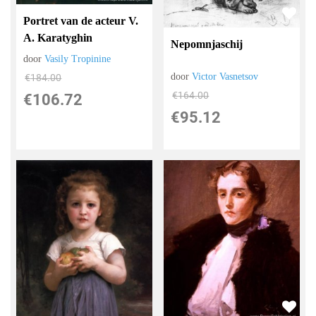
Portret van de acteur V.
A. Karatyghin
Nepomnjaschij
door
Vasily Tropinine
door
Victor Vasnetsov
€
184.00
€
164.00
€
106.72
€
95.12