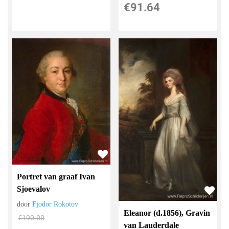
€
91.64
Portret van graaf Ivan
Sjoevalov
door
Fjodor Rokotov
Eleanor (d.1856), Gravin
€
190.00
van Lauderdale