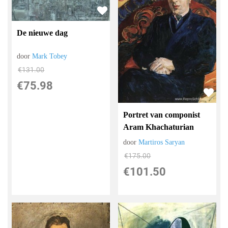
De nieuwe dag
door
Mark Tobey
€
131.00
€
75.98
Portret van componist
Aram Khachaturian
door
Martiros Saryan
€
175.00
€
101.50