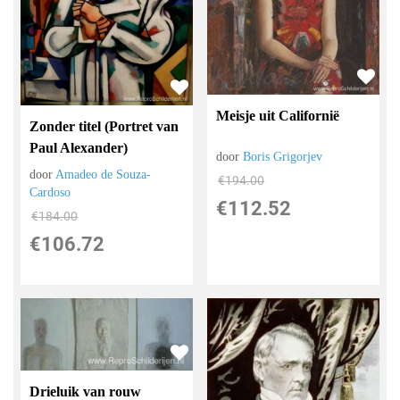
Meisje uit Californië
Zonder titel (Portret van
Paul Alexander)
door
Boris Grigorjev
door
Amadeo de Souza-
€
194.00
Cardoso
€
112.52
€
184.00
€
106.72
Drieluik van rouw