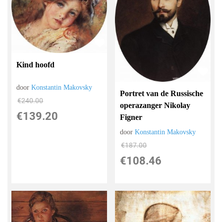
Kind hoofd
door
Konstantin Makovsky
Portret van de Russische
€
240.00
operazanger Nikolay
€
139.20
Figner
door
Konstantin Makovsky
€
187.00
€
108.46