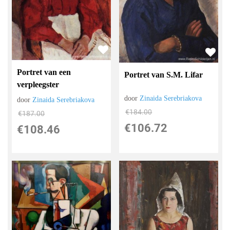
Portret van een
Portret van S.M. Lifar
verpleegster
door
Zinaida Serebriakova
door
Zinaida Serebriakova
€
184.00
€
187.00
€
106.72
€
108.46