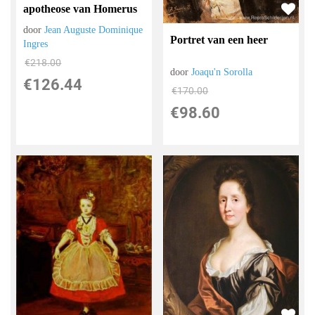
apotheose van Homerus
door
Jean Auguste Dominique
Portret van een heer
Ingres
€
218.00
door
Joaqu'n Sorolla
€
126.44
€
170.00
€
98.60