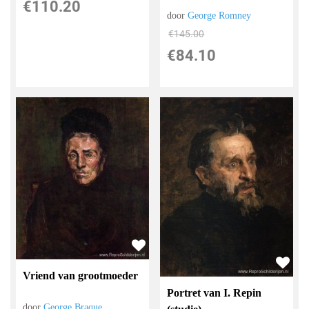
€
110.20
door
George Romney
€
145.00
€
84.10
Vriend van grootmoeder
Portret van I. Repin
door
George Braque