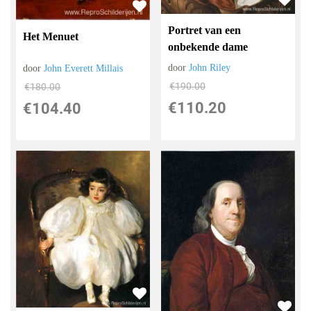
Portret van een
Het Menuet
onbekende dame
door
John Riley
door
John Everett Millais
€
190.00
€
180.00
€
110.20
€
104.40