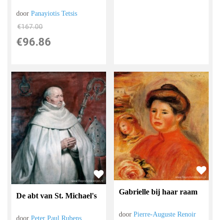
door
Panayiotis Tetsis
€
167.00
€
96.86
Gabrielle bij haar raam
De abt van St. Michael's
door
Pierre-Auguste Renoir
door
Peter Paul Rubens