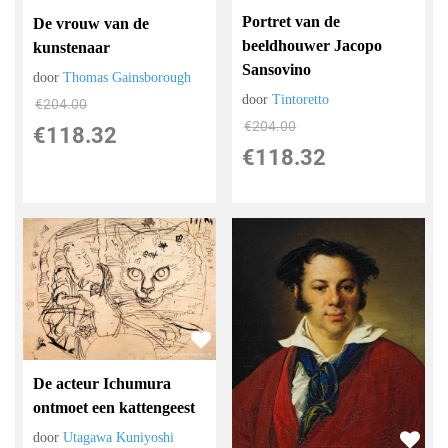
Portret van de
De vrouw van de
beeldhouwer Jacopo
kunstenaar
Sansovino
door
Thomas Gainsborough
door
Tintoretto
€
204.00
€
204.00
€
118.32
€
118.32
De acteur Ichumura
ontmoet een kattengeest
door
Utagawa Kuniyoshi