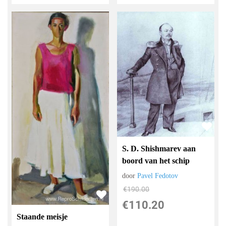
S. D. Shishmarev aan
boord van het schip
door
Pavel Fedotov
€
190.00
€
110.20
Staande meisje