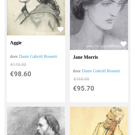
Aggie
door
Dante Gabriël Rossetti
Jane Morris
€
170.00
door
Dante Gabriël Rossetti
€
98.60
€
165.00
€
95.70