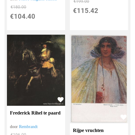
€
199.00
€
180.00
€
115.42
€
104.40
Frederick Rihel te paard
door
Rembrandt
Rijpe vruchten
€
196.00