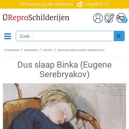
42% korting op alle schilderijen
1
dag
06:21:14
0
STARTPAGINA
ONDERWERP
PORTRET
DUS SLAAP BINKA (EUGENE SEREBRYAKOV)
Dus slaap Binka (Eugene
Serebryakov)