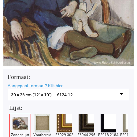
Formaat:
Aangepast formaat?
Klik hier
30 × 26 cm (12" × 10") — €
124.12
Lijst:
Zonder lijst
Voorbereid
F6929-302
F6944-296
F2018-218A
F2018-37