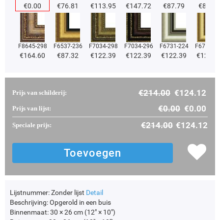
€
0.00
€
76.81
€
113.95
€
147.72
€
87.79
€
87.79
F8645-298
F6537-236
F7034-298
F7034-296
F6731-224
F6731-2
€
164.60
€
87.32
€
122.39
€
122.39
€
122.39
€
122.3
€
214.00
€
124.12
Prijs van schilderij:
€
0.00
€
0.00
Prijs van lijst:
€
214.00
€
124.12
Speciale prijs:
Lijstnummer:
Zonder lijst
Detail
Beschrijving:
Opgerold in een buis
Binnenmaat:
30 × 26 cm (12" × 10")