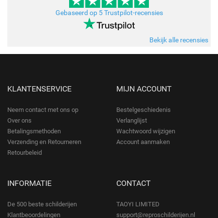
Gebaseerd op 5 Trustpilot-recensies
Bekijk alle recensies
KLANTENSERVICE
MIJN ACCOUNT
Neem contact met ons op
Bestelgeschiedenis
Over ons
Verlanglijst
Betalingsmethoden
Wachtwoord wijzigen
Verzending en Retourneren
Account aanmaken
Retourbeleid
INFORMATIE
CONTACT
De 500 beste schilderijen
TAOYI LIMITED
Klantbeoordelingen
support@reproschilderijen.nl