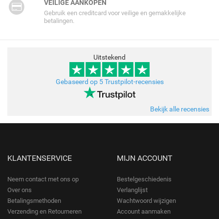
VEILIGE AANKOPEN
Gebruik een creditcard voor veilige en gemakkelijke
betalingen.
Uitstekend
Gebaseerd op 5 Trustpilot-recensies
Bekijk alle recensies
KLANTENSERVICE
MIJN ACCOUNT
Neem contact met ons op
Bestelgeschiedenis
Over ons
Verlanglijst
Betalingsmethoden
Wachtwoord wijzigen
Verzending en Retourneren
Account aanmaken