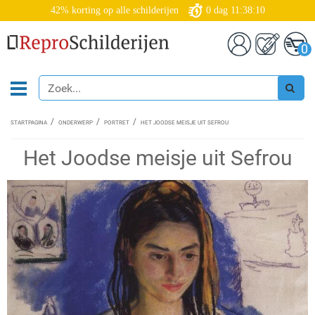
42% korting op alle schilderijen
0
dag
11:38:09
0
STARTPAGINA
ONDERWERP
PORTRET
HET JOODSE MEISJE UIT SEFROU
Het Joodse meisje uit Sefrou