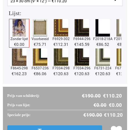
23 × 30 cm (9" × 12") — €
110.20
Lijst:
Zonder lijst
Voorbereid
F6929-302
F6944-296
F2018-218A
F2018-37
€
0.00
€
75.71
€
112.31
€
145.59
€
86.52
€
86.52
F8645-298
F6537-236
F7034-298
F7034-296
F6731-224
F6731-2
€
162.23
€
86.06
€
120.63
€
120.63
€
120.63
€
120.6
€
190.00
€
110.20
Prijs van schilderij:
€
0.00
€
0.00
Prijs van lijst:
€
190.00
€
110.20
Speciale prijs: