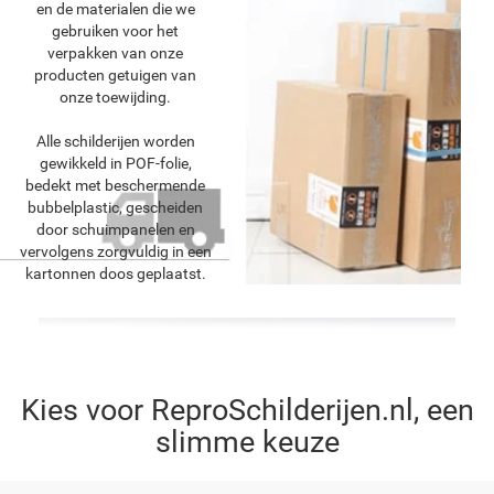
en de materialen die we
gebruiken voor het
verpakken van onze
producten getuigen van
onze toewijding.
Alle schilderijen worden
gewikkeld in POF-folie,
bedekt met beschermende
bubbelplastic, gescheiden
door schuimpanelen en
vervolgens zorgvuldig in een
kartonnen doos geplaatst.
Kies voor ReproSchilderijen.nl, een
slimme keuze