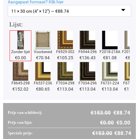
Aangepast formaat?
Klik hier
11 × 30 cm (4" × 12") — €
88.74
Lijst:
Zonder lijst
Voorbereid
F6929-302
F6944-296
F2018-218A
F2018-37
€
0.00
€
70.94
€
105.25
€
136.43
€
81.08
€
81.08
F8645-298
F6537-236
F7034-298
F7034-296
F6731-224
F6731-2
€
152.02
€
80.65
€
113.04
€
113.04
€
113.04
€
113.0
€
153.00
€
88.74
Prijs van schilderij:
€
0.00
€
0.00
Prijs van lijst:
€
153.00
€
88.74
Speciale prijs: