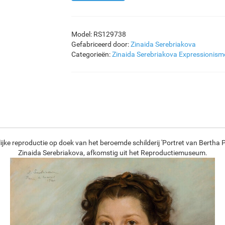
Model: RS129738
Gefabriceerd door:
Zinaida Serebriakova
Categorieën:
Zinaida Serebriakova
Expressionism
jke reproductie op doek van het beroemde schilderij 'Portret van Bertha P
Zinaida Serebriakova, afkomstig uit het Reproductiemuseum.