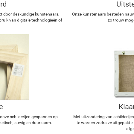
rd
Uitst
kt door deskundige kunstenaars,
Onze kunstenaars besteden nauwg
ruik van digitale technologieën of
zo trouw mogel
e
Klaa
n onze schilderijen gespannen op
Met uitzondering van schilderijen
hetisch, stevig en duurzaam.
te worden zodra ze uitgepakt z
afge