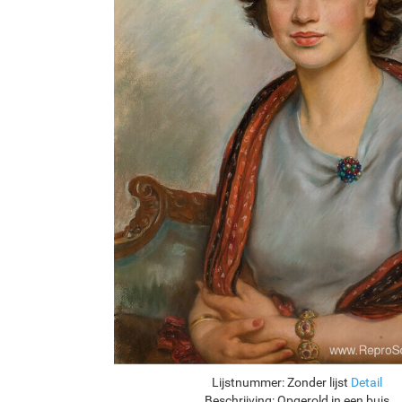
Lijstnummer:
Zonder lijst
Detail
Beschrijving:
Opgerold in een buis