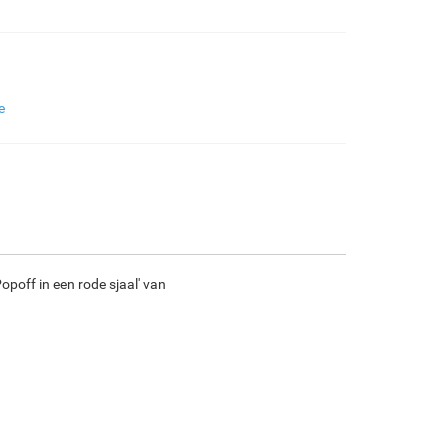
€
96.86
€
161.43
€
85.64
€
120.04
F7034-296
F6731-224
F6731-226
F4827-234
e
€
120.04
€
120.04
€
120.04
€
113.81
F8645-296
F4613-236
F5130-204
F6035-220
€
111.33
€
86.47
€
124.66
€
112.21
opoff in een rode sjaal' van
F2833-204
€
102.65