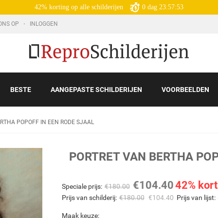
42% korting op alle schilderijen
0
dag
23:57:51
ONS OP
INLOGGEN
BESTE
AANGEPASTE SCHILDERIJEN
VOORBEELDEN
RTHA POPOFF IN EEN RODE SJAAL
PORTRET VAN BERTHA POP
€
104.40
42% kort
Speciale prijs:
€
180.00
Prijs van schilderij:
€
180.00
€
104.40
Prijs van lijst:
Maak keuze: