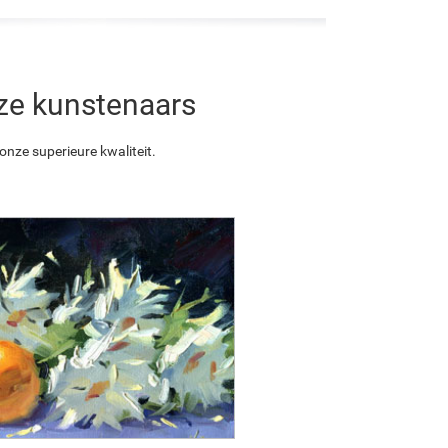
nze kunstenaars
nze superieure kwaliteit.