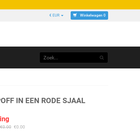
Winkelwagen 0
€ EUR
OFF IN EEN RODE SJAAL
ing
€
0.00
€
0.00