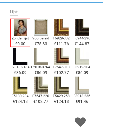
Lijst:
Zonder lijst
Voorbereid
F6929-302
F6944-296
€
0.00
€
75.33
€
111.76
€
144.87
F2018-218A
F2018-376A
F7547-318
F3919-204
€
86.09
€
86.09
€
102.77
€
86.09
F5130-234
F7547-220
F5429-258
F3013-236
€
124.18
€
102.77
€
124.18
€
91.46
F1823-204
F8645-298
F6537-236
F7034-298