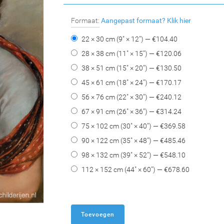
Formaat:
Aangepast formaat?
Klik hier
22 × 30 cm (9" × 12") — €
104.40
28 × 38 cm (11" × 15") — €
120.06
38 × 51 cm (15" × 20") — €
130.50
45 × 61 cm (18" × 24") — €
170.17
56 × 76 cm (22" × 30") — €
240.12
67 × 91 cm (26" × 36") — €
314.24
75 × 102 cm (30" × 40") — €
369.58
90 × 122 cm (35" × 48") — €
485.46
98 × 132 cm (39" × 52") — €
548.10
112 × 152 cm (44" × 60") — €
678.60