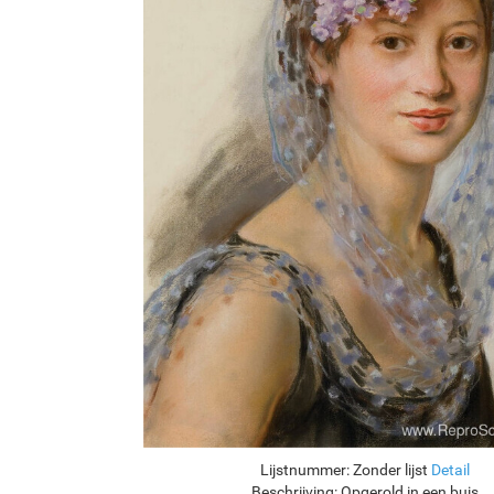
Lijstnummer:
Zonder lijst
Detail
Beschrijving:
Opgerold in een buis