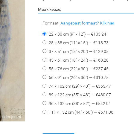
Maak keuze:
Formaat:
Aangepast formaat?
Klik hier
22 × 30 cm (9" × 12") — €
103.24
28 × 38 cm (11" × 15") — €
118.73
37 × 51 cm (15" × 20") — €
129.05
45 × 61 cm (18" × 24") — €
168.28
55 × 76 cm (22" × 30") — €
237.45
66 × 91 cm (26" × 36") — €
310.75
74 × 102 cm (29" × 40") — €
365.47
89 × 122 cm (35" × 48") — €
480.07
96 × 132 cm (38" × 52") — €
542.01
111 × 152 cm (44" × 60") — €
671.06