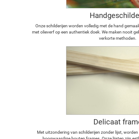
Handgeschilde
Onze schilderijen worden volledig met de hand gemaa
met olieverf op een authentiek doek. We maken nooit geb
verkorte methoden.
Delicaat fram
Met uitzondering van schilderijen zonder lijst, worde
hoogwaardige houten frames. Onze lijsten zijn est