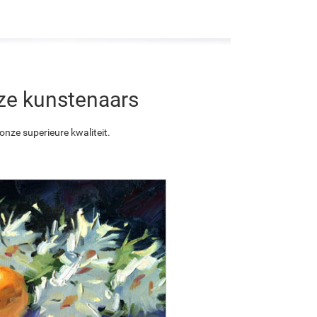
nze kunstenaars
nze superieure kwaliteit.