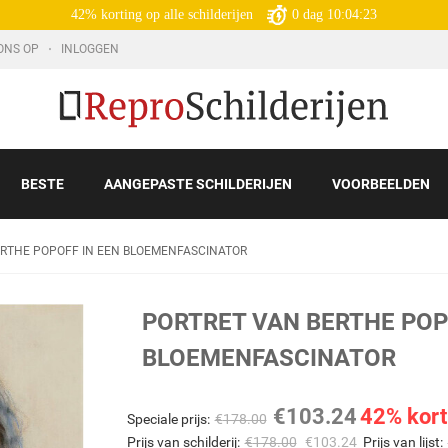
42% korting op alle schilderijen
0
dag
10:04:22
ONS OP
INLOGGEN
BESTE
AANGEPASTE SCHILDERIJEN
VOORBEELDEN
ERTHE POPOFF IN EEN BLOEMENFASCINATOR
PORTRET VAN BERTHE POP
BLOEMENFASCINATOR
€
103.24
42% kort
Speciale prijs:
€
178.00
Prijs van schilderij:
€
178.00
€
103.24
Prijs van lijst: