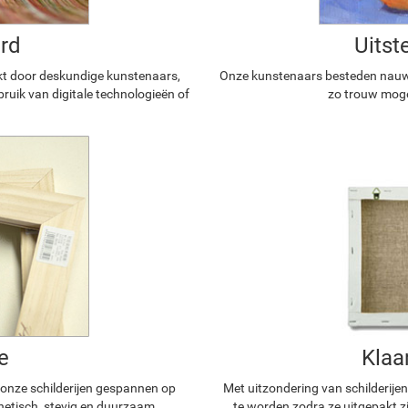
rd
Uitst
kt door deskundige kunstenaars,
Onze kunstenaars besteden nauwg
ruik van digitale technologieën of
zo trouw mogel
e
Klaa
n onze schilderijen gespannen op
Met uitzondering van schilderijen
hetisch, stevig en duurzaam.
te worden zodra ze uitgepakt z