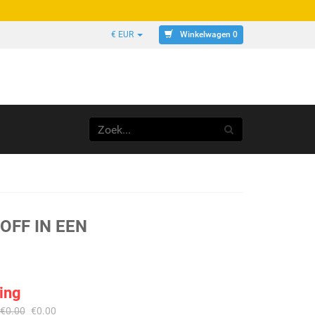
Winkelwagen 0
€ EUR
OFF IN EEN
ing
€
0.00
€
0.00