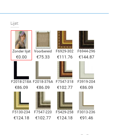
Lijst:
Zonder lijst
Voorbereid
F6929-302
F6944-296
€
0.00
€
75.33
€
111.76
€
144.87
F2018-218A
F2018-376A
F7547-318
F3919-204
€
86.09
€
86.09
€
102.77
€
86.09
F5130-234
F7547-220
F5429-258
F3013-236
€
124.18
€
102.77
€
124.18
€
91.46