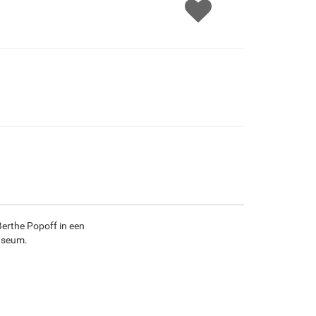
F1823-204
F8645-298
F6537-236
F7034-298
€
96.86
€
161.43
€
85.64
€
120.04
F7034-296
F6731-224
F6731-226
F4827-234
€
120.04
€
120.04
€
120.04
€
113.81
F8645-296
F4613-236
F5130-204
F6035-220
€
111.33
€
86.47
€
124.66
€
112.21
Berthe Popoff in een
F2833-204
useum.
€
102.65