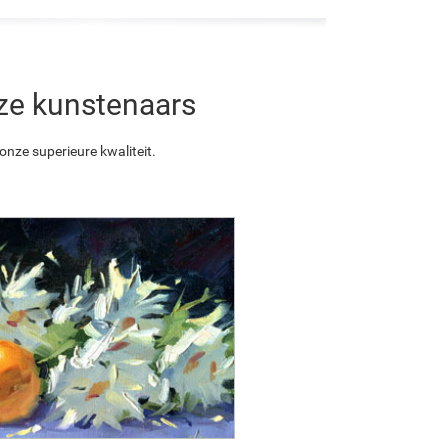
nze kunstenaars
nze superieure kwaliteit.