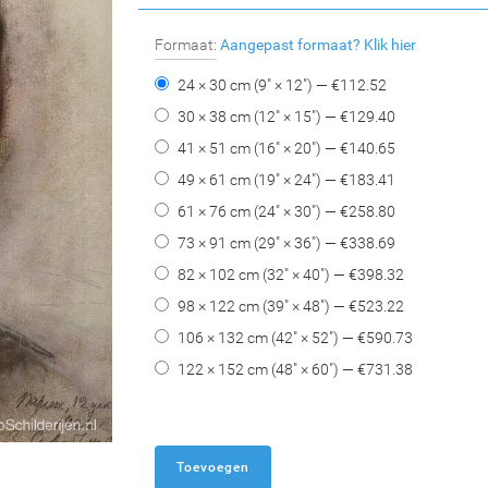
Formaat:
Aangepast formaat?
Klik hier
24 × 30 cm (9" × 12") — €
112.52
30 × 38 cm (12" × 15") — €
129.40
41 × 51 cm (16" × 20") — €
140.65
49 × 61 cm (19" × 24") — €
183.41
61 × 76 cm (24" × 30") — €
258.80
73 × 91 cm (29" × 36") — €
338.69
82 × 102 cm (32" × 40") — €
398.32
98 × 122 cm (39" × 48") — €
523.22
106 × 132 cm (42" × 52") — €
590.73
122 × 152 cm (48" × 60") — €
731.38