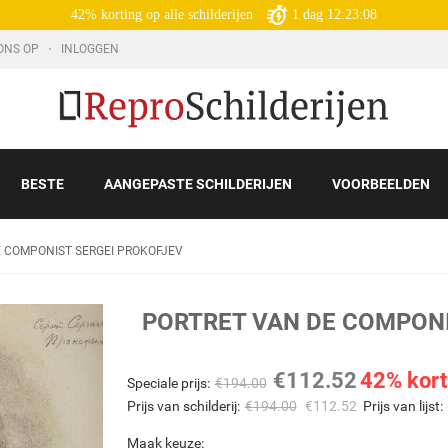
42% korting op alle schilderijen
1
dag
12:23:07
ONS OP
INLOGGEN
BESTE
AANGEPASTE SCHILDERIJEN
VOORBEELDEN
 COMPONIST SERGEI PROKOFJEV
PORTRET VAN DE COMPONI
€
112.52
42% kort
Speciale prijs:
€
194.00
Prijs van schilderij:
€
194.00
€
112.52
Prijs van lijst:
Maak keuze: