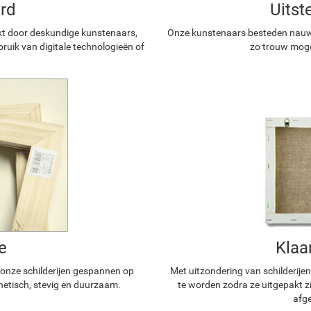
rd
Uitst
kt door deskundige kunstenaars,
Onze kunstenaars besteden nauwg
ruik van digitale technologieën of
zo trouw mogel
e
Klaa
n onze schilderijen gespannen op
Met uitzondering van schilderijen
hetisch, stevig en duurzaam.
te worden zodra ze uitgepakt z
afge