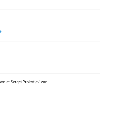
€
97.82
€
163.03
€
86.49
€
121.23
F7034-296
F6731-224
F6731-226
F4827-234
e
€
121.23
€
121.23
€
121.23
€
114.94
F8645-296
F4613-236
F5130-204
F6035-220
€
112.43
€
87.32
€
125.90
€
113.33
onist Sergei Prokofjev' van
F2833-204
€
103.67