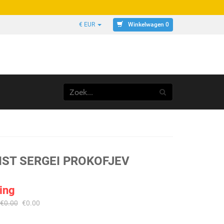
Winkelwagen 0
€ EUR
ST SERGEI PROKOFJEV
ing
€
0.00
€
0.00