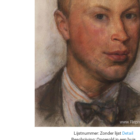
Lijstnummer:
Zonder lijst
Detail
Beschrijving:
Opgerold in een buis