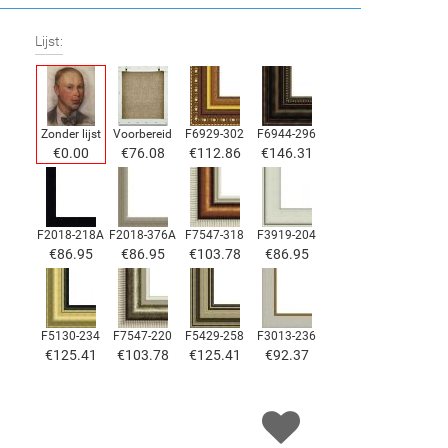
Lijst:
Zonder lijst
Voorbereid
F6929-302
F6944-296
€
0.00
€
76.08
€
112.86
€
146.31
F2018-218A
F2018-376A
F7547-318
F3919-204
€
86.95
€
86.95
€
103.78
€
86.95
F5130-234
F7547-220
F5429-258
F3013-236
€
125.41
€
103.78
€
125.41
€
92.37
F1823-204
F8645-298
F6537-236
F7034-298