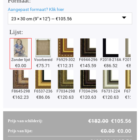
Formaat:
Aangepast formaat?
Klik hier
23 × 30 cm (9" × 12") — €
105.56
Lijst:
Zonder lijst
Voorbereid
F6929-302
F6944-296
F2018-218A
F2018-37
€
0.00
€
75.71
€
112.31
€
145.59
€
86.52
€
86.52
F8645-298
F6537-236
F7034-298
F7034-296
F6731-224
F6731-2
€
162.23
€
86.06
€
120.63
€
120.63
€
120.63
€
120.6
€
182.00
€
105.56
Prijs van schilderij:
€
0.00
€
0.00
Prijs van lijst: