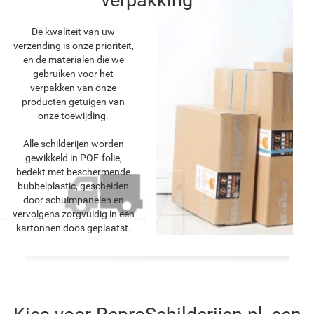
verpakking
De kwaliteit van uw
verzending is onze prioriteit,
en de materialen die we
gebruiken voor het
verpakken van onze
producten getuigen van
onze toewijding.
Alle schilderijen worden
gewikkeld in POF-folie,
bedekt met beschermende
bubbelplastic, gescheiden
door schuimpanelen en
vervolgens zorgvuldig in een
kartonnen doos geplaatst.