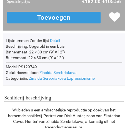
€
182.00
€
105.56
Speciale prijs:
Lijstnummer:
Zonder lijst
Detail
Beschrijving:
Opgerold in een buis
Binnenmaat:
22 × 30 cm (9" × 12")
Buitenmaat:
22 × 30 cm (9" × 12")
Model: RS129749
Gefabriceerd door:
Zinaida Serebriakova
Categorieën:
Zinaida Serebriakova
Expressionisme
Schilderij beschrijving
Wij bieden u een ambachtelijke reproductie op doek van het
beroemde schilderij 'Portret van Dick Hunter, zoon van Ekaterina
Cavos Hunter' van Zinaida Serebriakova, afkomstig uit het
Reproductiemuseum.