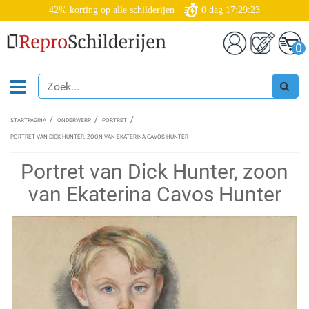
42% korting op alle schilderijen
0
dag
17:29:23
0
STARTPAGINA
ONDERWERP
PORTRET
PORTRET VAN DICK HUNTER, ZOON VAN EKATERINA CAVOS HUNTER
Portret van Dick Hunter, zoon
van Ekaterina Cavos Hunter