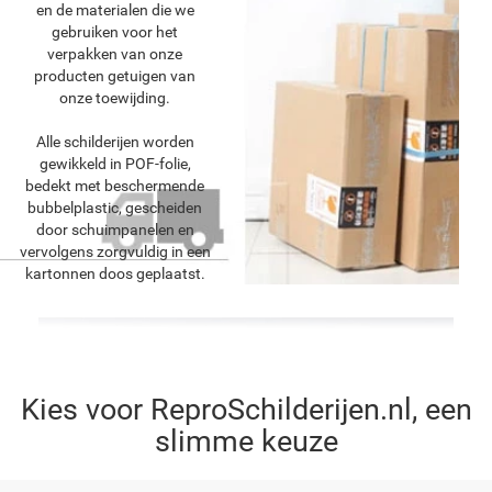
en de materialen die we
gebruiken voor het
verpakken van onze
producten getuigen van
onze toewijding.
Alle schilderijen worden
gewikkeld in POF-folie,
bedekt met beschermende
bubbelplastic, gescheiden
door schuimpanelen en
vervolgens zorgvuldig in een
kartonnen doos geplaatst.
Kies voor ReproSchilderijen.nl, een
slimme keuze