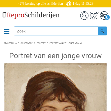
42% korting op alle schilderijen
1
dag
11:35:28
0
STARTPAGINA
ONDERWERP
PORTRET
PORTRET VAN EEN JONGE VROUW
Portret van een jonge vrouw