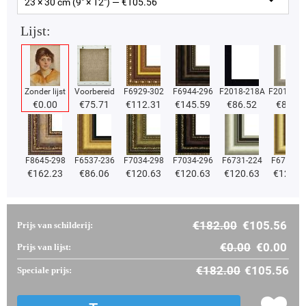
23 × 30 cm (9" × 12") — €
105.56
Lijst:
Zonder lijst
Voorbereid
F6929-302
F6944-296
F2018-218A
F2018-37
€
0.00
€
75.71
€
112.31
€
145.59
€
86.52
€
86.52
F8645-298
F6537-236
F7034-298
F7034-296
F6731-224
F6731-2
€
162.23
€
86.06
€
120.63
€
120.63
€
120.63
€
120.6
€
182.00
€
105.56
Prijs van schilderij:
€
0.00
€
0.00
Prijs van lijst:
€
182.00
€
105.56
Speciale prijs: