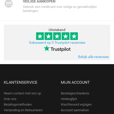
VEILIGE AANKOPEN
Gebruik een creditcard voor veilige en gemakkelijke
betalingen.
Uitstekend
Gebaseerd op 5 Trustpilot-recensies
Bekijk alle recensies
KLANTENSERVICE
MIJN ACCOUNT
Neem contact met ons op
Bestelgeschiedenis
Over ons
Verlanglijst
Betalingsmethoden
Wachtwoord wijzigen
Verzending en Retourneren
Account aanmaken