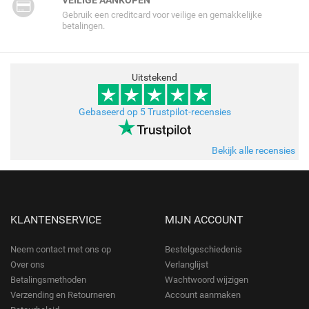
VEILIGE AANKOPEN
Gebruik een creditcard voor veilige en gemakkelijke
betalingen.
Uitstekend
Gebaseerd op 5 Trustpilot-recensies
Bekijk alle recensies
KLANTENSERVICE
MIJN ACCOUNT
Neem contact met ons op
Bestelgeschiedenis
Over ons
Verlanglijst
Betalingsmethoden
Wachtwoord wijzigen
Verzending en Retourneren
Account aanmaken