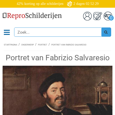
42% korting op alle schilderijen
2
dagen
02:52:29
0
STARTPAGINA
ONDERWERP
PORTRET
PORTRET VAN FABRIZIO SALVARESIO
Portret van Fabrizio Salvaresio