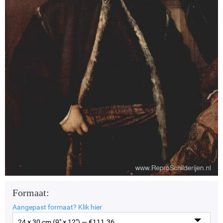
Formaat:
Aangepast formaat?
Klik hier
24 × 30 cm (9" × 12") — €
111.36