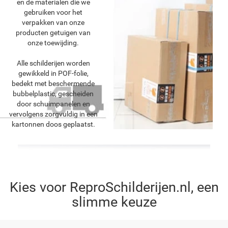
en de materialen die we
gebruiken voor het
verpakken van onze
producten getuigen van
onze toewijding.
Alle schilderijen worden
gewikkeld in POF-folie,
bedekt met beschermende
bubbelplastic, gescheiden
door schuimpanelen en
vervolgens zorgvuldig in een
kartonnen doos geplaatst.
Kies voor ReproSchilderijen.nl, een
slimme keuze