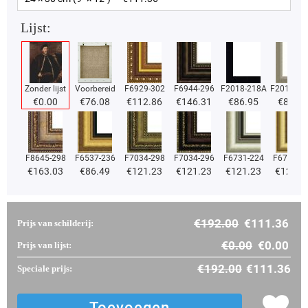
Lijst:
Zonder lijst
Voorbereid
F6929-302
F6944-296
F2018-218A
F2018-37
€
0.00
€
76.08
€
112.86
€
146.31
€
86.95
€
86.95
F8645-298
F6537-236
F7034-298
F7034-296
F6731-224
F6731-2
€
163.03
€
86.49
€
121.23
€
121.23
€
121.23
€
121.2
€
192.00
€
111.36
Prijs van schilderij:
€
0.00
€
0.00
Prijs van lijst:
€
192.00
€
111.36
Speciale prijs: