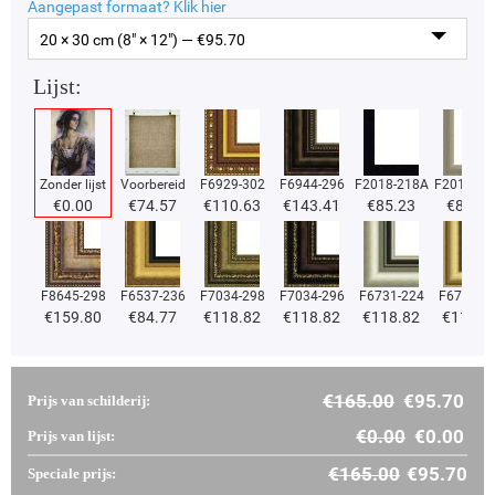
Aangepast formaat?
Klik hier
20 × 30 cm (8" × 12") — €
95.70
Lijst:
Zonder lijst
Voorbereid
F6929-302
F6944-296
F2018-218A
F2018-37
€
0.00
€
74.57
€
110.63
€
143.41
€
85.23
€
85.23
F8645-298
F6537-236
F7034-298
F7034-296
F6731-224
F6731-2
€
159.80
€
84.77
€
118.82
€
118.82
€
118.82
€
118.8
€
165.00
€
95.70
Prijs van schilderij:
€
0.00
€
0.00
Prijs van lijst:
€
165.00
€
95.70
Speciale prijs: