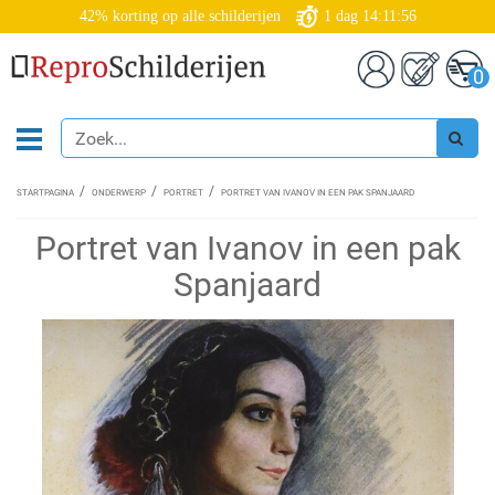
42% korting op alle schilderijen
1
dag
14:11:55
0
STARTPAGINA
ONDERWERP
PORTRET
PORTRET VAN IVANOV IN EEN PAK SPANJAARD
Portret van Ivanov in een pak
Spanjaard