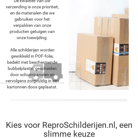
De kwaliteit van uw
verzending is onze prioriteit,
en de materialen die we
gebruiken voor het
verpakken van onze
producten getuigen van
onze toewijding.
Alle schilderijen worden
gewikkeld in POF-folie,
bedekt met beschermende
bubbelplastic, gescheiden
door schuimpanelen en
vervolgens zorgvuldig in een
kartonnen doos geplaatst.
Kies voor ReproSchilderijen.nl, een
slimme keuze