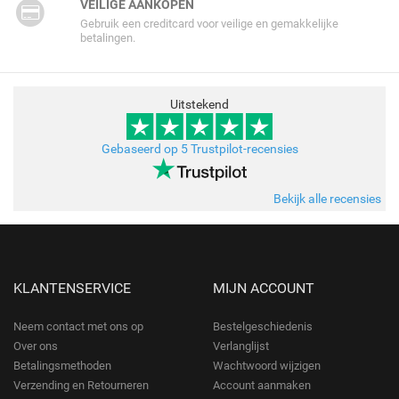
VEILIGE AANKOPEN
Gebruik een creditcard voor veilige en gemakkelijke
betalingen.
Uitstekend
Gebaseerd op 5 Trustpilot-recensies
Bekijk alle recensies
KLANTENSERVICE
MIJN ACCOUNT
Neem contact met ons op
Bestelgeschiedenis
Over ons
Verlanglijst
Betalingsmethoden
Wachtwoord wijzigen
Verzending en Retourneren
Account aanmaken