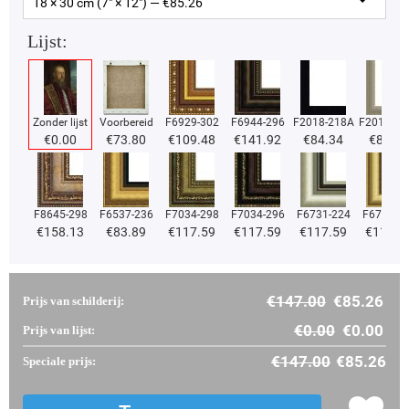
18 × 30 cm (7" × 12") — €
85.26
Lijst:
Zonder lijst
Voorbereid
F6929-302
F6944-296
F2018-218A
F2018-37
€
0.00
€
73.80
€
109.48
€
141.92
€
84.34
€
84.34
F8645-298
F6537-236
F7034-298
F7034-296
F6731-224
F6731-2
€
158.13
€
83.89
€
117.59
€
117.59
€
117.59
€
117.5
€
147.00
€
85.26
Prijs van schilderij:
€
0.00
€
0.00
Prijs van lijst:
€
147.00
€
85.26
Speciale prijs: