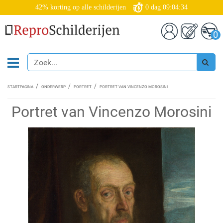
42% korting op alle schilderijen
0
dag
09:04:33
0
STARTPAGINA
ONDERWERP
PORTRET
PORTRET VAN VINCENZO MOROSINI
Portret van Vincenzo Morosini