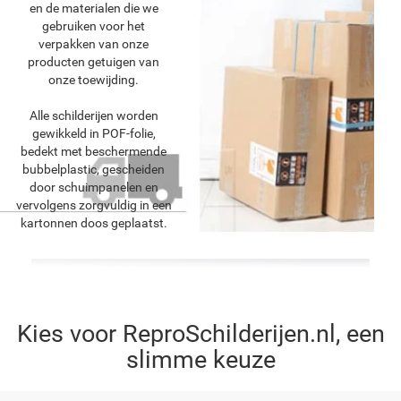
en de materialen die we
gebruiken voor het
verpakken van onze
producten getuigen van
onze toewijding.
Alle schilderijen worden
gewikkeld in POF-folie,
bedekt met beschermende
bubbelplastic, gescheiden
door schuimpanelen en
vervolgens zorgvuldig in een
kartonnen doos geplaatst.
Kies voor ReproSchilderijen.nl, een
slimme keuze