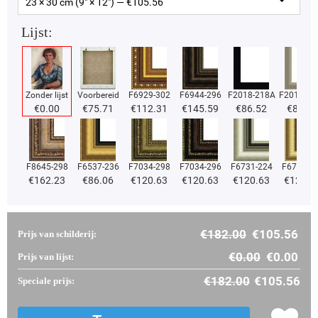
23 × 30 cm (9" × 12") — €
105.56
Lijst:
Zonder lijst
Voorbereid
F6929-302
F6944-296
F2018-218A
F2018-37
€
0.00
€
75.71
€
112.31
€
145.59
€
86.52
€
86.52
F8645-298
F6537-236
F7034-298
F7034-296
F6731-224
F6731-2
€
162.23
€
86.06
€
120.63
€
120.63
€
120.63
€
120.6
€
182.00
€
105.56
Prijs van schilderij:
€
0.00
€
0.00
Prijs van lijst:
€
182.00
€
105.56
Speciale prijs: