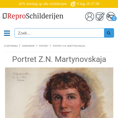
42% korting op alle schilderijen
0
dag
10:37:08
0
STARTPAGINA
ONDERWERP
PORTRET
PORTRET Z.N. MARTYNOVSKAJA
Portret Z.N. Martynovskaja