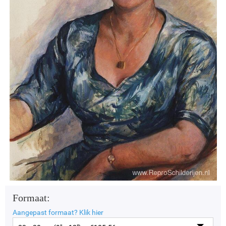
Formaat:
Aangepast formaat?
Klik hier