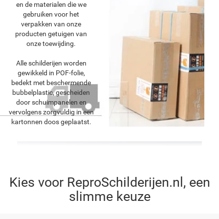
en de materialen die we
gebruiken voor het
verpakken van onze
producten getuigen van
onze toewijding.
Alle schilderijen worden
gewikkeld in POF-folie,
bedekt met beschermende
bubbelplastic, gescheiden
door schuimpanelen en
vervolgens zorgvuldig in een
kartonnen doos geplaatst.
Kies voor ReproSchilderijen.nl, een
slimme keuze