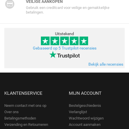
VEILIGE AANKOPEN
Gebruik een creditcard voor veilige en gemakkelijke
betalingen.
Uitstekend
Gebaseerd op 5 Trustpilot-recensies
Bekijk alle recensies
KLANTENSERVICE
MIJN ACCOUNT
Neem contact met ons op
Bestelgeschiedenis
Over ons
Verlanglijst
Betalingsmethoden
Wachtwoord wijzigen
Verzending en Retourneren
Account aanmaken