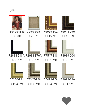
Lijst:
Zonder lijst
Voorbereid
F6929-302
F6944-296
€
0.00
€
75.71
€
112.31
€
145.59
F2018-218A
F2018-376A
F7547-318
F3919-204
€
86.52
€
86.52
€
103.28
€
86.52
F5130-234
F7547-220
F5429-258
F3013-236
€
124.79
€
103.28
€
124.79
€
91.92
F1823-204
F8645-298
F6537-236
F7034-298