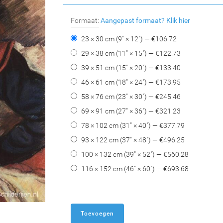
Formaat:
Aangepast formaat?
Klik hier
23 × 30 cm (9" × 12") — €
106.72
29 × 38 cm (11" × 15") — €
122.73
39 × 51 cm (15" × 20") — €
133.40
46 × 61 cm (18" × 24") — €
173.95
58 × 76 cm (23" × 30") — €
245.46
69 × 91 cm (27" × 36") — €
321.23
78 × 102 cm (31" × 40") — €
377.79
93 × 122 cm (37" × 48") — €
496.25
100 × 132 cm (39" × 52") — €
560.28
116 × 152 cm (46" × 60") — €
693.68