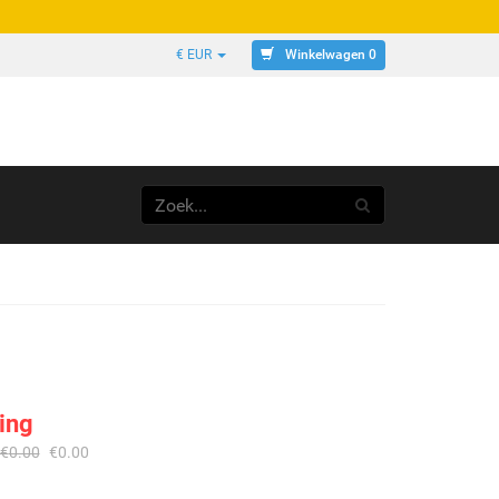
Winkelwagen 0
€ EUR
ing
€
0.00
€
0.00