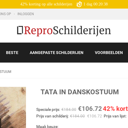
42% korting op alle schilderijen
1
dag
00:20:36
ONS OP
INLOGGEN
BESTE
AANGEPASTE SCHILDERIJEN
VOORBEELDEN
OSTUUM
TATA IN DANSKOSTUUM
€
106.72
42% kort
Speciale prijs:
€
184.00
Prijs van schilderij:
€
184.00
€
106.72
Prijs van lijst:
Maak keuze: