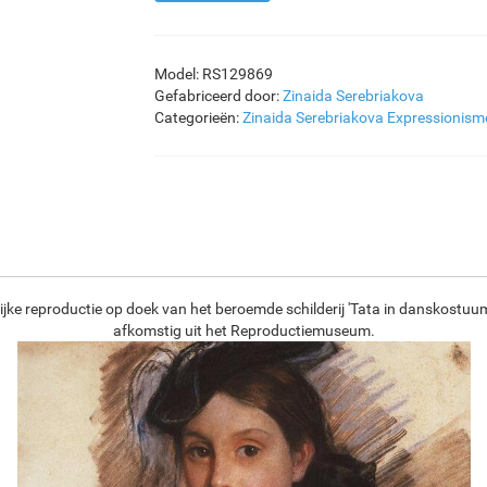
Model: RS129869
Gefabriceerd door:
Zinaida Serebriakova
Categorieën:
Zinaida Serebriakova
Expressionism
ijke reproductie op doek van het beroemde schilderij 'Tata in danskostuum
afkomstig uit het Reproductiemuseum.