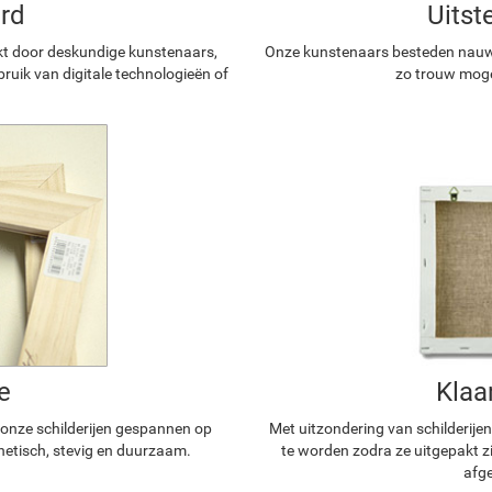
rd
Uitst
kt door deskundige kunstenaars,
Onze kunstenaars besteden nauwg
ruik van digitale technologieën of
zo trouw mogel
e
Klaa
n onze schilderijen gespannen op
Met uitzondering van schilderijen
hetisch, stevig en duurzaam.
te worden zodra ze uitgepakt z
afge