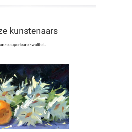
nze kunstenaars
nze superieure kwaliteit.