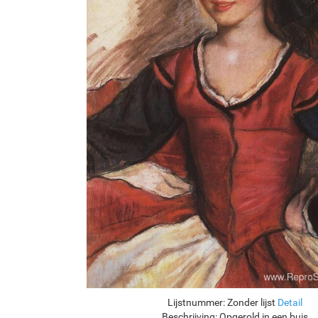
Lijstnummer:
Zonder lijst
Detail
Beschrijving:
Opgerold in een buis