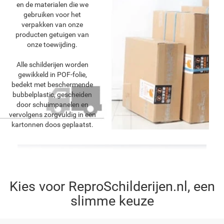
en de materialen die we
gebruiken voor het
verpakken van onze
producten getuigen van
onze toewijding.
Alle schilderijen worden
gewikkeld in POF-folie,
bedekt met beschermende
bubbelplastic, gescheiden
door schuimpanelen en
vervolgens zorgvuldig in een
kartonnen doos geplaatst.
Kies voor ReproSchilderijen.nl, een
slimme keuze