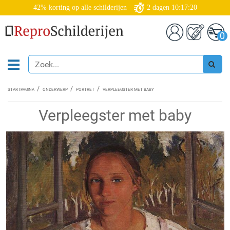
42% korting op alle schilderijen
2
dagen
10:17:19
0
STARTPAGINA
ONDERWERP
PORTRET
VERPLEEGSTER MET BABY
Verpleegster met baby