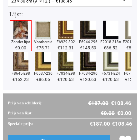
23 × 30 cm (9" × 12") — €
108.46
Lijst:
Zonder lijst
Voorbereid
F6929-302
F6944-296
F2018-218A
F2018-37
€
0.00
€
75.71
€
112.31
€
145.59
€
86.52
€
86.52
F8645-298
F6537-236
F7034-298
F7034-296
F6731-224
F6731-2
€
162.23
€
86.06
€
120.63
€
120.63
€
120.63
€
120.6
€
187.00
€
108.46
Prijs van schilderij:
€
0.00
€
0.00
Prijs van lijst:
€
187.00
€
108.46
Speciale prijs: