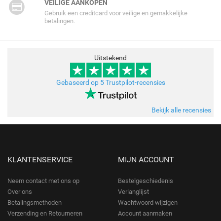
VEILIGE AANKOPEN
Gebruik een creditcard voor veilige en gemakkelijke
betalingen.
Uitstekend
Gebaseerd op 5 Trustpilot-recensies
Bekijk alle recensies
KLANTENSERVICE
MIJN ACCOUNT
Neem contact met ons op
Bestelgeschiedenis
Over ons
Verlanglijst
Betalingsmethoden
Wachtwoord wijzigen
Verzending en Retourneren
Account aanmaken