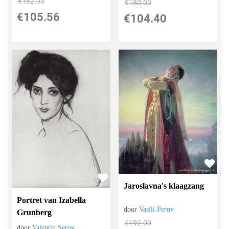
€
182.00
€
180.00
€
105.56
€
104.40
Jaroslavna's klaagzang
Portret van Izabella
door
Vasili Perov
Grunberg
€
192.00
door
Valentin Serov