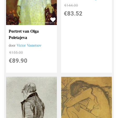
€
144.00
€
83.52
Portret van Olga
Poletajeva
door
Victor Vasnetsov
€
155.00
€
89.90