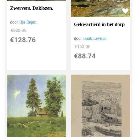
Zwervers. Daklozen.
door
Ilja Repin
Gekwartierd in het dorp
€
222.00
€
128.76
door
Isaak Levitan
€
153.00
€
88.74