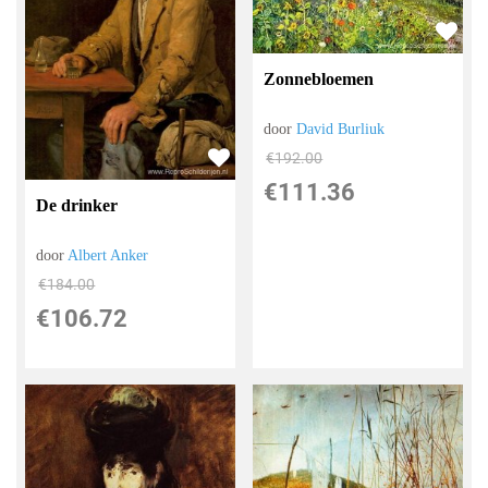
Zonnebloemen
door
David Burliuk
€
192.00
€
111.36
De drinker
door
Albert Anker
€
184.00
€
106.72