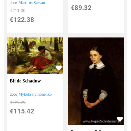
door
Martiros Saryan
€
89.32
€
211.00
€
122.38
Bij de Schaduw
door
Mykola Pymonenko
€
199.00
€
115.42