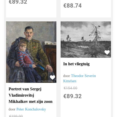
€
89.32
€
88.74
In het vliegtuig
door
Theodor Severin
Kittelsen
€
154.00
Portret van Sergej
€
89.32
Vladimirovitsj
Mikhalkov met zijn zoon
door
Peter Konchalovsky
€
199.00