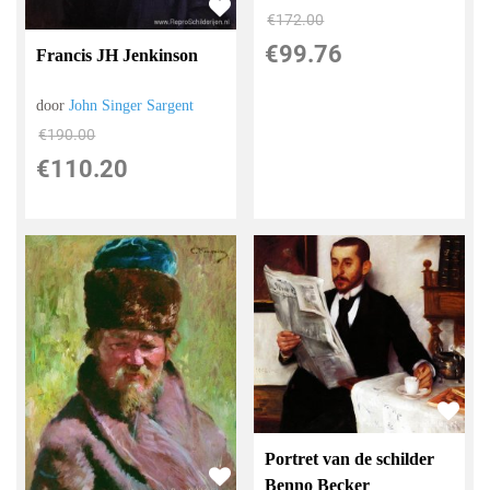
€
172.00
€
99.76
Francis JH Jenkinson
door
John Singer Sargent
€
190.00
€
110.20
Portret van de schilder
Benno Becker