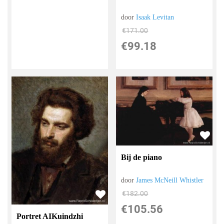
door
Isaak Levitan
€
171.00
€
99.18
Bij de piano
door
James McNeill Whistler
€
182.00
€
105.56
Portret AIKuindzhi