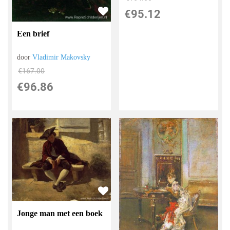
€
95.12
Een brief
door
Vladimir Makovsky
€
167.00
€
96.86
Jonge man met een boek