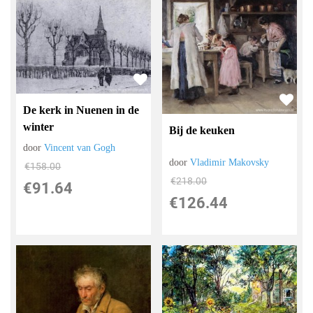
De kerk in Nuenen in de
winter
Bij de keuken
door
Vincent van Gogh
door
Vladimir Makovsky
€
158.00
€
218.00
€
91.64
€
126.44