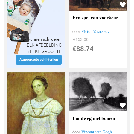
Een spel van voorkeur
door
Victor Vasnetsov
Wij kunnen schilderen
€
153.00
ELK AFBEELDING
€
88.74
in ELKE GROOTTE
Aangepaste schilderijen
Landweg met bomen
door
Vincent van Gogh