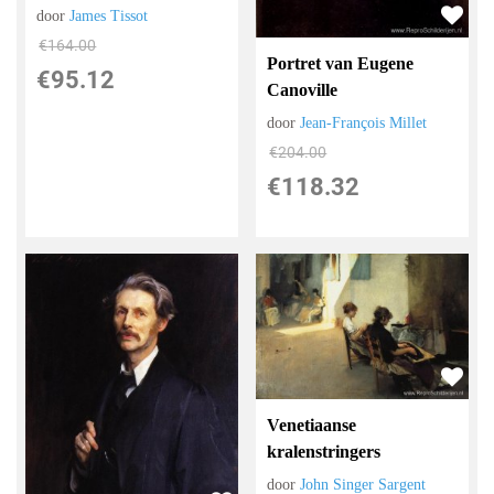
door
James Tissot
€
164.00
Portret van Eugene
€
95.12
Canoville
door
Jean-François Millet
€
204.00
€
118.32
Venetiaanse
kralenstringers
door
John Singer Sargent