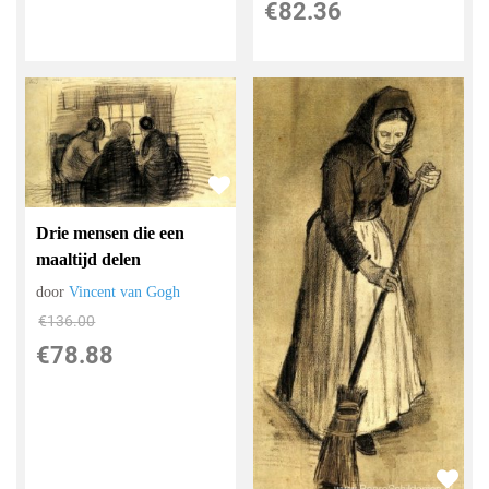
€
82.36
Drie mensen die een
maaltijd delen
door
Vincent van Gogh
€
136.00
€
78.88