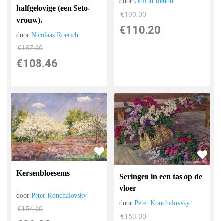
door
Odilon Redon
halfgelovige (een Seto-
€
190.00
vrouw).
€
110.20
door
Nicolaas Roerich
€
187.00
€
108.46
Kersenbloesems
Seringen in een tas op de
vloer
door
Peter Konchalovsky
door
Peter Konchalovsky
€
154.00
€
153.00