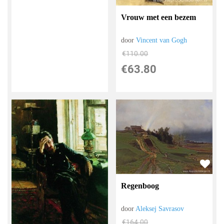
Vrouw met een bezem
door
Vincent van Gogh
€
110.00
€
63.80
Regenboog
door
Aleksej Savrasov
€
164.00