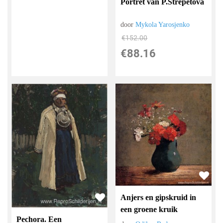
Portret van P.Strepetova
door
Mykola Yarosjenko
€
152.00
€
88.16
Anjers en gipskruid in
een groene kruik
Pechora. Een