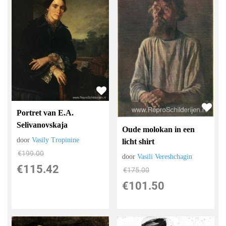
Portret van E.A.
Selivanovskaja
Oude molokan in een
door
Vasily Tropinine
licht shirt
€
199.00
door
Vasili Vereshchagin
€
115.42
€
175.00
€
101.50