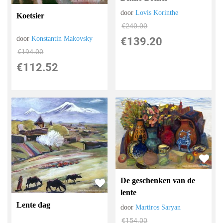
door
Lovis Korinthe
Koetsier
€
240.00
door
Konstantin Makovsky
€
139.20
€
194.00
€
112.52
De geschenken van de
lente
Lente dag
door
Martiros Saryan
€
154.00