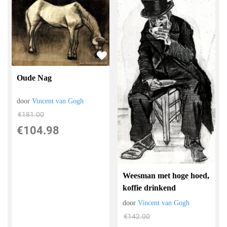
Oude Nag
door
Vincent van Gogh
€
181.00
€
104.98
Weesman met hoge hoed,
koffie drinkend
door
Vincent van Gogh
€
142.00