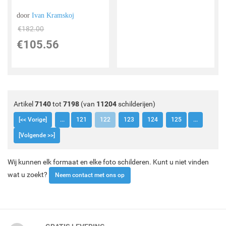
door
Ivan Kramskoj
€
182.00
€
105.56
Artikel
7140
tot
7198
(van
11204
schilderijen)
[<< Vorige]
...
121
122
123
124
125
...
[Volgende >>]
Wij kunnen elk formaat en elke foto schilderen. Kunt u niet vinden
wat u zoekt?
Neem contact met ons op