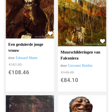
Een gesluierde jonge
vrouw
Muurschilderingen van
Falconiera
door
Edouard Manet
€
187.00
door
Giovanni Boldini
€
108.46
€
145.00
€
84.10