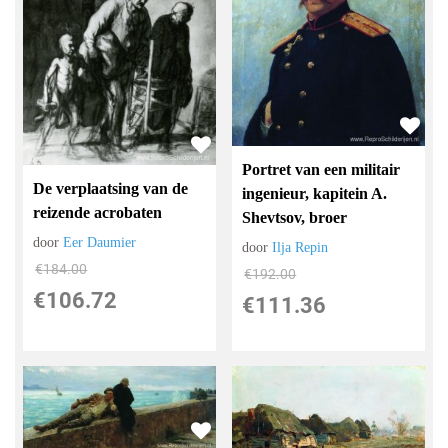
Portret van een militair
De verplaatsing van de
ingenieur, kapitein A.
reizende acrobaten
Shevtsov, broer
door
Eer Daumier
door
Ilja Repin
€
184.00
€
192.00
€
106.72
€
111.36