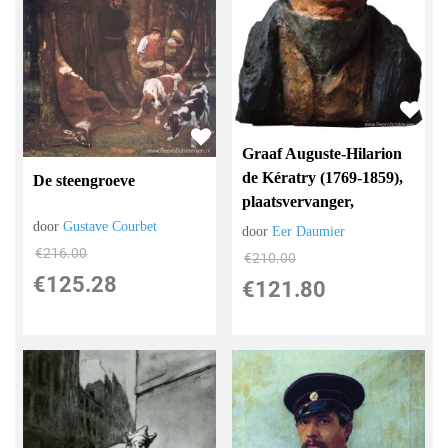
Graaf Auguste-Hilarion
de Kératry (1769-1859),
De steengroeve
plaatsvervanger,
door
Gustave Courbet
door
Eer Daumier
€
216.00
€
210.00
€
125.28
€
121.80