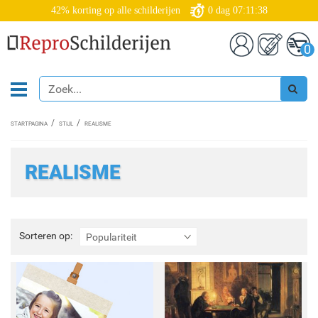
42% korting op alle schilderijen
0
dag
07:11:35
0
STARTPAGINA
STIJL
REALISME
REALISME
Sorteren
Sorteren op:
Populariteit
op: