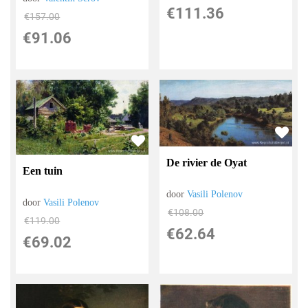
€
111.36
€
157.00
€
91.06
De rivier de Oyat
Een tuin
door
Vasili Polenov
door
Vasili Polenov
€
108.00
€
119.00
€
62.64
€
69.02