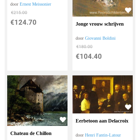
door
Ernest Meissonier
€
215.00
€
124.70
Jonge vrouw schrijven
door
Giovanni Boldini
€
180.00
€
104.40
Eerbetoon aan Delacroix
Chateau de Chillon
door
Henri Fantin-Latour