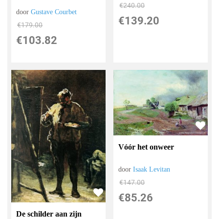
€
240.00
door
Gustave Courbet
€
139.20
€
179.00
€
103.82
Vóór het onweer
door
Isaak Levitan
€
147.00
€
85.26
De schilder aan zijn