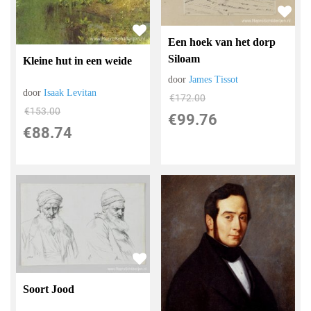
Een hoek van het dorp
Siloam
Kleine hut in een weide
door
James Tissot
door
Isaak Levitan
€
172.00
€
153.00
€
99.76
€
88.74
Soort Jood