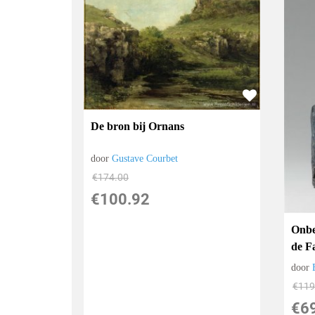
De bron bij Ornans
door
Gustave Courbet
€
174.00
€
100.92
Onbe
de F
door
€
119
€
6