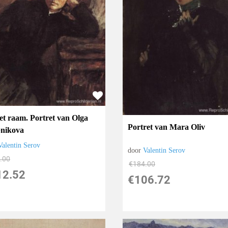
het raam. Portret van Olga
Portret van Mara Oliv
nikova
Valentin Serov
door
Valentin Serov
.00
€
184.00
12.52
€
106.72