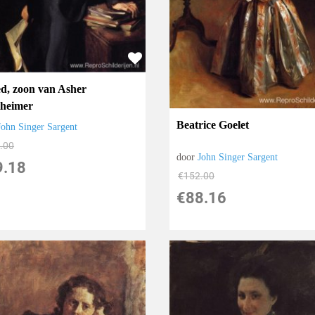
ed, zoon van Asher
heimer
Beatrice Goelet
John Singer Sargent
.00
door
John Singer Sargent
9.18
€
152.00
€
88.16