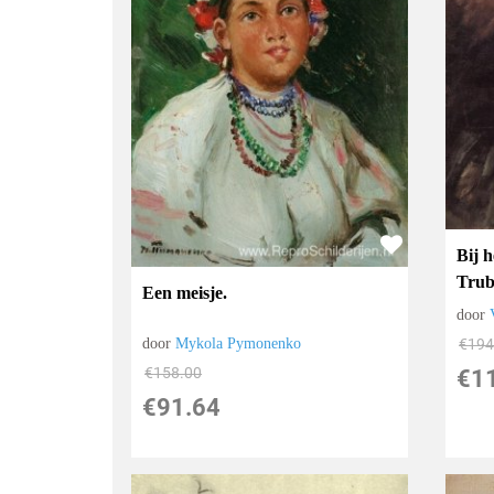
Bij 
Trub
Een meisje.
door
door
Mykola Pymonenko
€
194
€
158.00
€
1
€
91.64