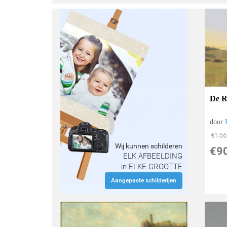
De R
door
€
156
Wij kunnen schilderen
€
9
ELK AFBEELDING
in ELKE GROOTTE
Aangepaste schilderijen