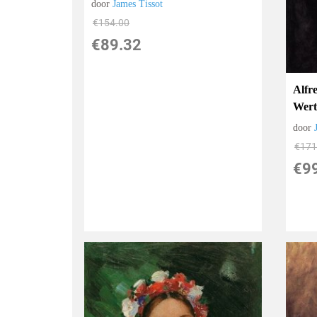
door
James Tissot
€
154.00
€
89.32
Alfr
Wert
door
€
171
€
9