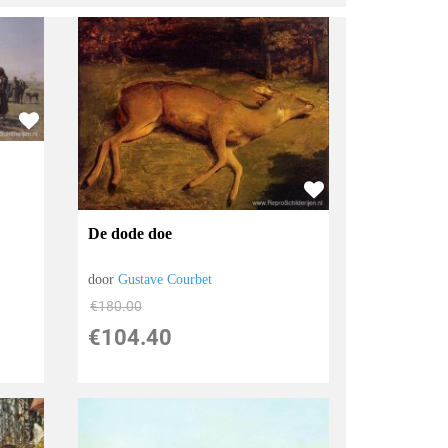
De dode doe
door
Gustave Courbet
€
180.00
€
104.40