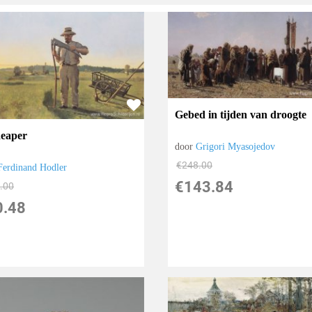
Gebed in tijden van droogte
eaper
door
Grigori Myasojedov
€
248.00
Ferdinand Hodler
€
143.84
.00
0.48