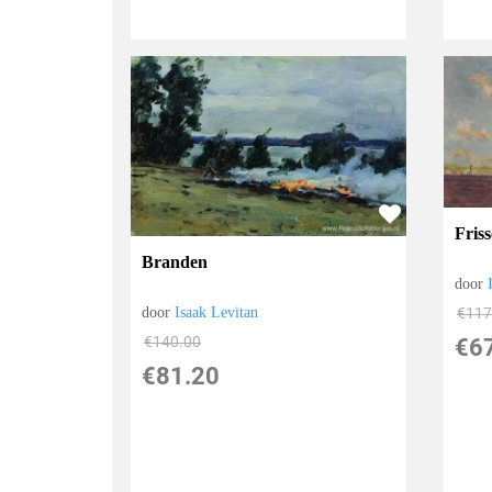
Friss
Branden
door
door
Isaak Levitan
€
117
€
140.00
€
6
€
81.20