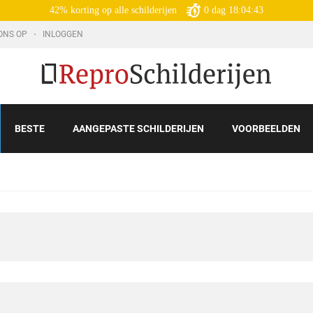
42% korting op alle schilderijen
0
dag
18:04:42
ONS OP
INLOGGEN
BESTE
AANGEPASTE SCHILDERIJEN
VOORBEELDEN