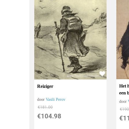
Het 
Reiziger
een 
door
Vasili Perov
door
€
181.00
€
190
€
104.98
€
1