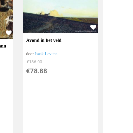
Avond in het veld
ann
door
Isaak Levitan
€
136.00
€
78.88