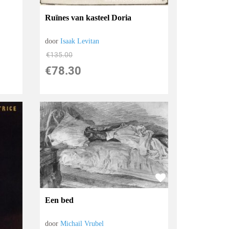
Ruïnes van kasteel Doria
door
Isaak Levitan
€
135.00
€
78.30
Een bed
door
Michail Vrubel