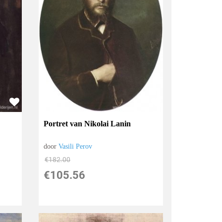
Portret van Nikolai Lanin
door
Vasili Perov
€
182.00
€
105.56