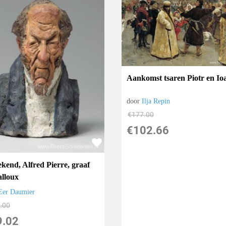
Aankomst tsaren Piotr en Io
door
Ilja Repin
€
177.00
€
102.66
kend, Alfred Pierre, graaf
alloux
Eer Daumier
.00
9.02