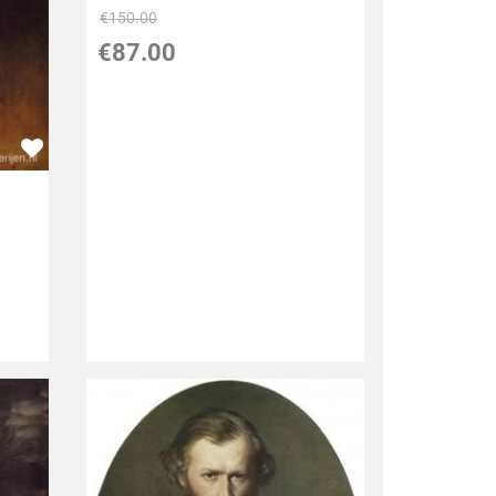
€
150.00
€
87.00