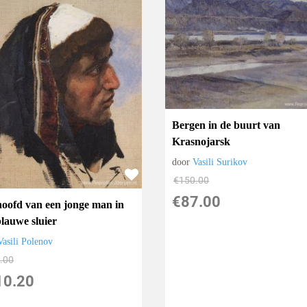
Bergen in de buurt van
Krasnojarsk
door
Vasili Surikov
€
150.00
€
87.00
hoofd van een jonge man in
blauwe sluier
Vasili Polenov
.00
10.20