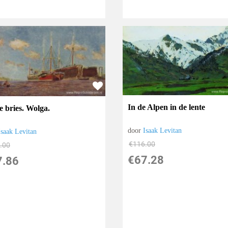
In de Alpen in de lente
e bries. Wolga.
door
Isaak Levitan
Isaak Levitan
€
116.00
.00
€
67.28
7.86