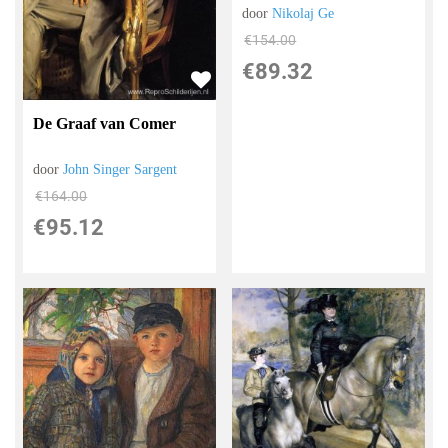
door
Nikolaj Ge
€
154.00
€
89.32
De Graaf van Comer
door
John Singer Sargent
€
164.00
€
95.12