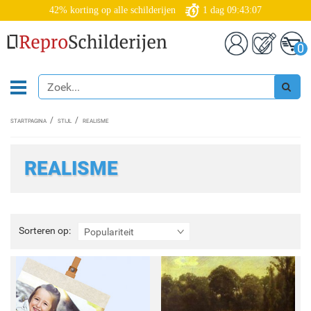
42% korting op alle schilderijen
1
dag
09:43:05
0
STARTPAGINA
STIJL
REALISME
REALISME
Sorteren
Sorteren op:
Populariteit
op: