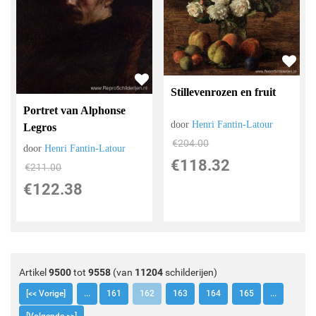
Stillevenrozen en fruit
Portret van Alphonse
door
Henri Fantin-Latour
Legros
€
204.00
door
Henri Fantin-Latour
€
118.32
€
211.00
€
122.38
Artikel
9500
tot
9558
(van
11204
schilderijen)
[<< Vorige]
...
161
162
163
164
165
...