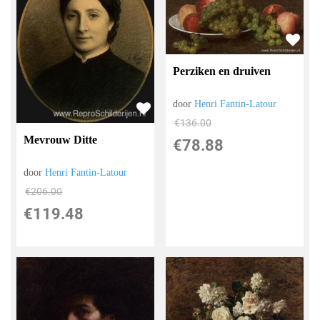
Perziken en druiven
door
Henri Fantin-Latour
€
136.00
Mevrouw Ditte
€
78.88
door
Henri Fantin-Latour
€
206.00
€
119.48