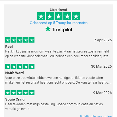
Uitstekend
Gebaseerd op 5 Trustpilot-recensies
7 Apr 2026
Roel
Het klinkt bijna te mooi om waar te zijn. Maar het proces zoals vermeld
op de website klopt helemaal. Wij hebben een heel mooi schilderij laten
reproduceren op basis van toegestuurde foto's. De communicatie i
30 Mar 2026
Naith Ward
Voor onze trouwfoto hebben we een handgeschilderde versie laten
maken en het resultaat heeft ons echt ontroerd. De kunstenaar heeft de
emoties perfect weten vast te leggen en zelfs kleine details zoals de lic
9 Mar 2026
Souie Craig
Heel tevreden met mijn bestelling. Goede communicatie en netjes
verpakt geleverd.
Bekijk alle recensies