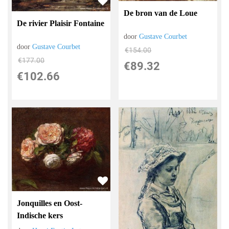
De bron van de Loue
De rivier Plaisir Fontaine
door
Gustave Courbet
door
Gustave Courbet
€
154.00
€
177.00
€
89.32
€
102.66
Jonquilles en Oost-
Indische kers