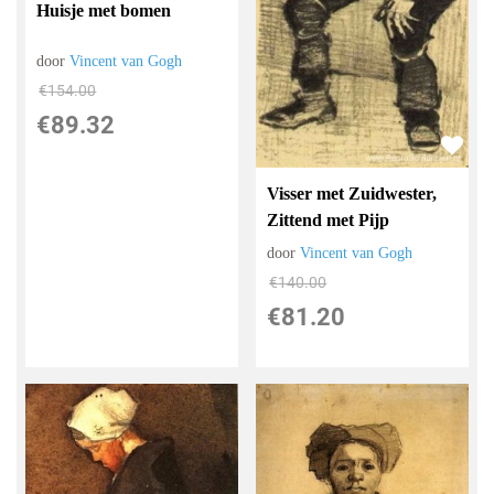
Huisje met bomen
door
Vincent van Gogh
€
154.00
€
89.32
Visser met Zuidwester,
Zittend met Pijp
door
Vincent van Gogh
€
140.00
€
81.20