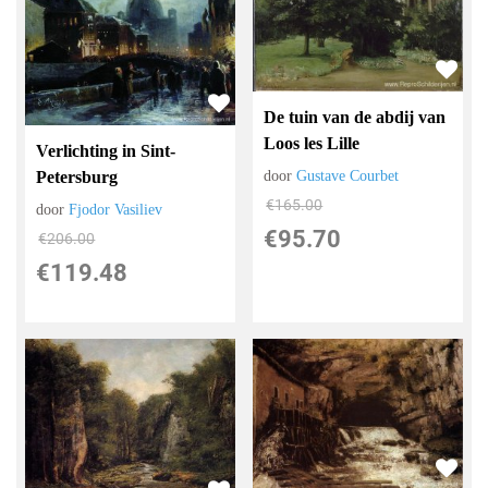
De tuin van de abdij van
Loos les Lille
Verlichting in Sint-
door
Gustave Courbet
Petersburg
€
165.00
door
Fjodor Vasiliev
€
95.70
€
206.00
€
119.48