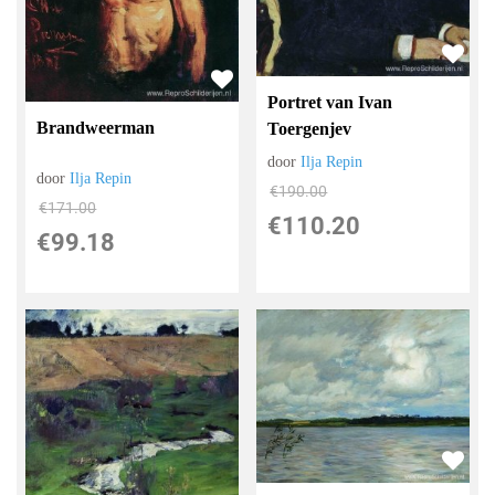
Portret van Ivan
Brandweerman
Toergenjev
door
Ilja Repin
door
Ilja Repin
€
190.00
€
171.00
€
110.20
€
99.18