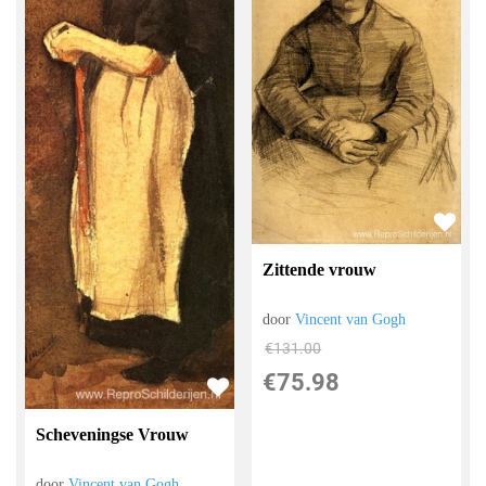
Zittende vrouw
door
Vincent van Gogh
€
131.00
€
75.98
Scheveningse Vrouw
door
Vincent van Gogh