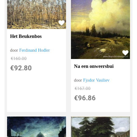
Het Beukenbos
door
Ferdinand Hodler
€
160.00
Na een onweersbui
€
92.80
door
Fjodor Vasiliev
€
167.00
€
96.86