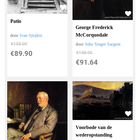
Patio
George Frederick
McCorquodale
door
Ivan Sjisjkin
€
155.00
door
John Singer Sargent
€
89.90
€
158.00
€
91.64
Voorbode van de
wederopstanding