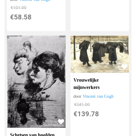
€
101.00
€
58.58
Vrouwelijke
mijnwerkers
door
Vincent van Gogh
€
241.00
€
139.78
Schetsen van hoofden