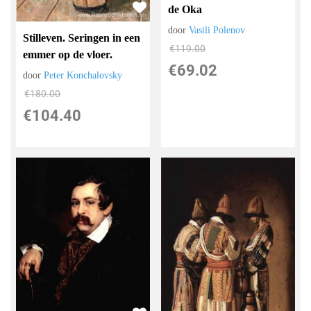
de Oka
door
Vasili Polenov
Stilleven. Seringen in een
€
119.00
emmer op de vloer.
€
69.02
door
Peter Konchalovsky
€
180.00
€
104.40