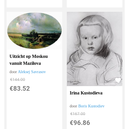
Uitzicht op Moskou
vanuit Mazilova
door
Aleksej Savrasov
€
144.00
€
83.52
Irina Kustodieva
door
Boris Kustodiev
€
167.00
€
96.86