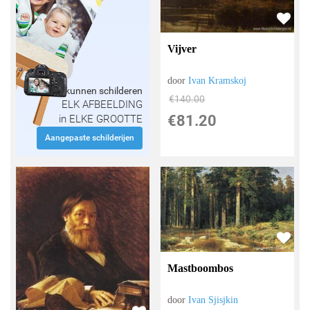
Vijver
door
Ivan Kramskoj
Wij kunnen schilderen
€
140.00
ELK AFBEELDING
€
81.20
in ELKE GROOTTE
Aangepaste schilderijen
Mastboombos
door
Ivan Sjisjkin