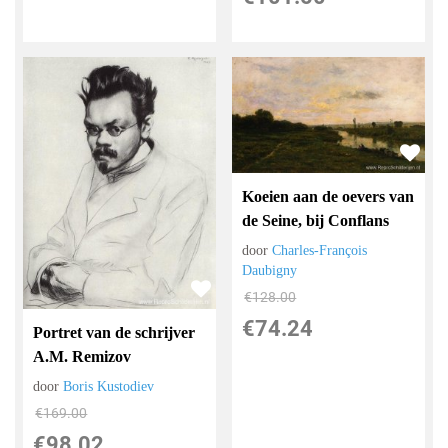
Koeien aan de oevers van
de Seine, bij Conflans
door
Charles-François
Daubigny
€
128.00
€
74.24
Portret van de schrijver
A.M. Remizov
door
Boris Kustodiev
€
169.00
€
98.02