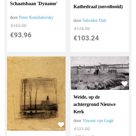
Schaatsbaan 'Dynamo'
Kathedraal (onvoltooid)
door
Peter Konchalovsky
door
Salvador Dali
€
162.00
€
178.00
€
93.96
€
103.24
Weide, op de
achtergrond Nieuwe
Kerk
door
Vincent van Gogh
€
121.00