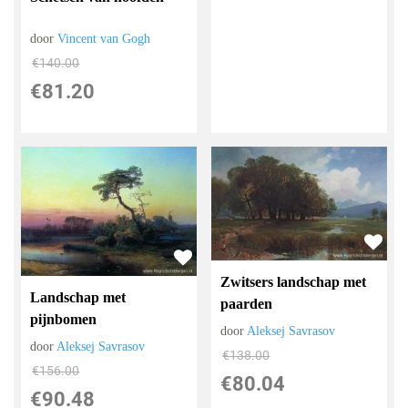
door
Vincent van Gogh
€
140.00
€
81.20
Zwitsers landschap met
Landschap met
paarden
pijnbomen
door
Aleksej Savrasov
door
Aleksej Savrasov
€
138.00
€
156.00
€
80.04
€
90.48