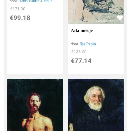
door
Henri Fantin-Latour
€
171.00
€
99.18
Ada meisje
door
Ilja Repin
€
133.00
€
77.14