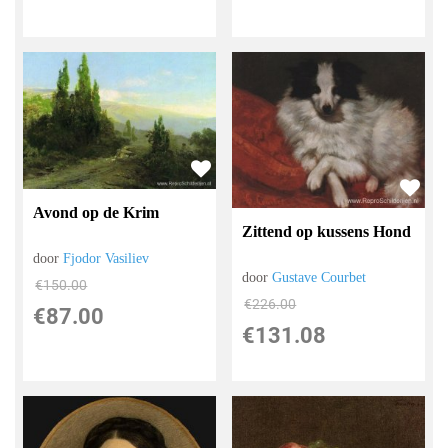
Avond op de Krim
Zittend op kussens Hond
door
Fjodor Vasiliev
door
Gustave Courbet
€
150.00
€
226.00
€
87.00
€
131.08