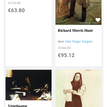
€
110.00
€
63.80
Richard Morris Hunt
door
John Singer Sargent
€
164.00
€
95.12
Venetiaanse