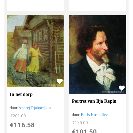
In het dorp
Portret van Ilja Repin
door
Andrej Rjaboesjkin
door
Boris Kustodiev
€
201.00
€
175.00
€
116.58
€
101.50