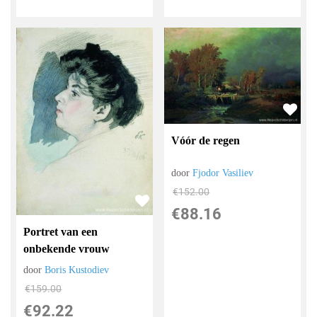
Vóór de regen
door
Fjodor Vasiliev
€
152.00
€
88.16
Portret van een
onbekende vrouw
door
Boris Kustodiev
€
159.00
€
92.22