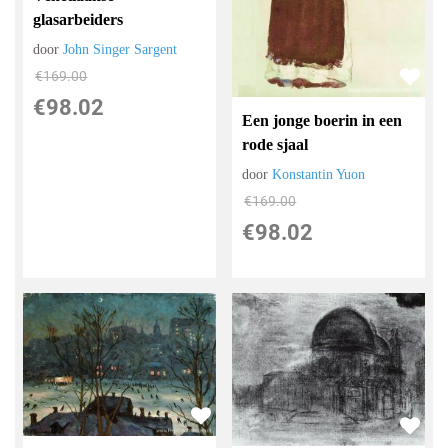
glasarbeiders
door
John Singer Sargent
€
169.00
€
98.02
Een jonge boerin in een
rode sjaal
door
Konstantin Yuon
€
169.00
€
98.02