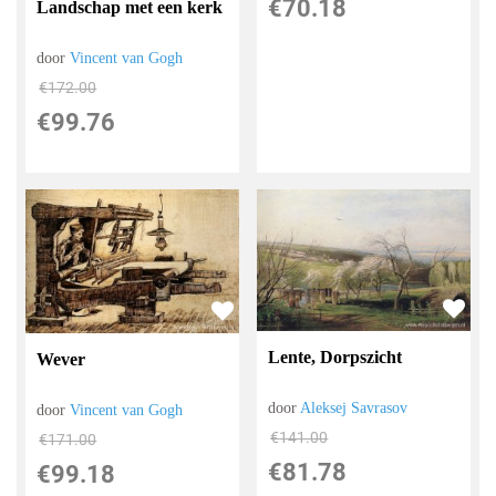
€
70.18
Landschap met een kerk
door
Vincent van Gogh
€
172.00
€
99.76
Lente, Dorpszicht
Wever
door
Aleksej Savrasov
door
Vincent van Gogh
€
141.00
€
171.00
€
81.78
€
99.18