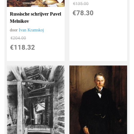
€
135.00
€
78.30
Russische schrijver Pavel
Melnikov
door
Ivan Kramskoj
€
204.00
€
118.32