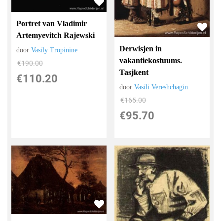
Portret van Vladimir
Artemyevitch Rajewski
Derwisjen in
door
Vasily Tropinine
vakantiekostuums.
€
190.00
Tasjkent
€
110.20
door
Vasili Vereshchagin
€
165.00
€
95.70