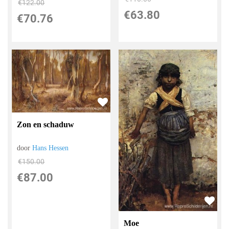
€
122.00
€
63.80
€
70.76
Zon en schaduw
door
Hans Hessen
€
150.00
€
87.00
Moe