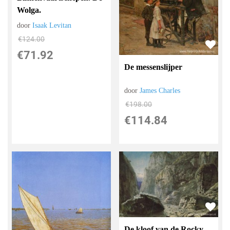
Wolga.
door
Isaak Levitan
€
124.00
€
71.92
De messenslijper
door
James Charles
€
198.00
€
114.84
De kloof van de Rocky