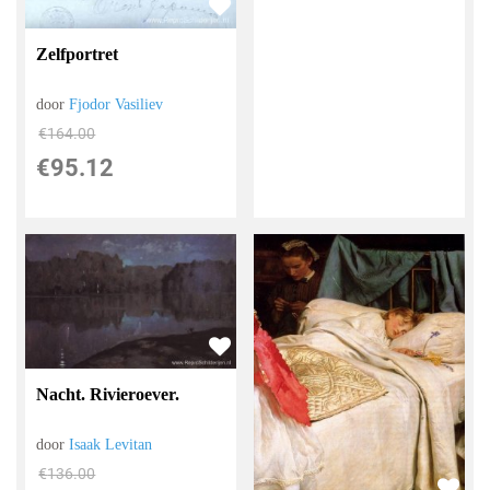
Zelfportret
door
Fjodor Vasiliev
€
164.00
€
95.12
Nacht. Rivieroever.
door
Isaak Levitan
€
136.00