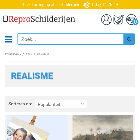
42% korting op alle schilderijen
1
dag
14:26:47
0
STARTPAGINA
STIJL
REALISME
REALISME
Sorteren
Sorteren op:
Populariteit
op: