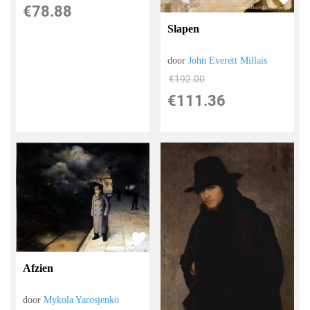
€
78.88
Slapen
door
John Everett Millais
€
192.00
€
111.36
Afzien
door
Mykola Yarosjenko