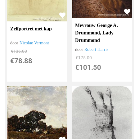
Mevrouw George A.
Zelfportret met kap
Drummond, Lady
Drummond
door
Nicolae Vermont
door
Robert Harris
€
136.00
€
175.00
€
78.88
€
101.50