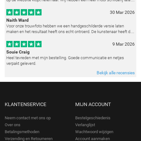
reproduceren op basis van toegestuurde foto's. De communicatie i
30 Mar 2026
Naith Ward
Voor onze trouwfoto hebben we een handgeschilderde versie laten
maken en het resultaat heeft ons echt ontroerd. De kunstenaar heeft de
emoties perfect weten vast te leggen en zelfs kleine details zoals de lic
9 Mar 2026
Souie Craig
Heel tevreden met mijn bestelling. Goede communicatie en netjes
verpakt geleverd.
Bekijk alle recensies
KLANTENSERVICE
MIJN ACCOUNT
Neem contact met ons op
Bestelgeschiedenis
Over ons
Verlanglijst
Betalingsmethoden
Wachtwoord wijzigen
Verzending en Retourneren
Account aanmaken