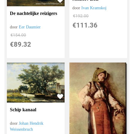
door
Ivan Kramskoj
De nachtelijke reizigers
€
192.00
€
111.36
door
Eer Daumier
€
154.00
€
89.32
Schip kanaal
door
Johan Hendrik
Weissenbruch