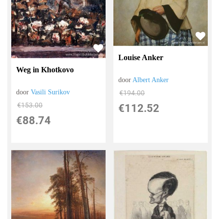
Louise Anker
Weg in Khotkovo
door
Albert Anker
door
Vasili Surikov
€
194.00
€
153.00
€
112.52
€
88.74