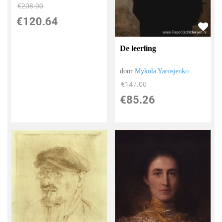
€
208.00
€
120.64
De leerling
door
Mykola Yarosjenko
€
147.00
€
85.26