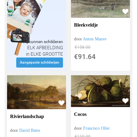
Bleekveldje
door
Anton Mauve
Wij kunnen schilderen
€
158.00
ELK AFBEELDING
in ELKE GROOTTE
€
91.64
Aangepaste schilderijen
Cocos
Rivierlandschap
door
Francisco Oller
door
David Bates
€
110.00