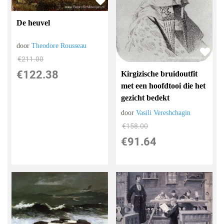
De heuvel
door
Theodore Rousseau
€
211.00
€
122.38
Kirgizische bruidoutfit
met een hoofdtooi die het
gezicht bedekt
door
Vasili Vereshchagin
€
158.00
€
91.64