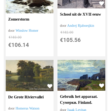
School uit de XVII eeuw
Zomerstorm
door
Andrej Rjaboesjkin
door
Winslow Homer
€
182.00
€
183.00
€
105.56
€
106.14
Gebruik het apparaat.
De Grote Riviervallei
Сумерки. Finland.
door
Homerus Watson
door
Isaak Levitan