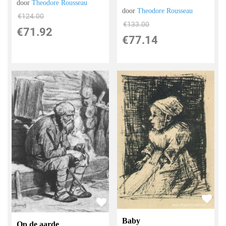
door
Theodore Rousseau
door
Theodore Rousseau
€
124.00
€
133.00
€
71.92
€
77.14
Baby
Op de aarde