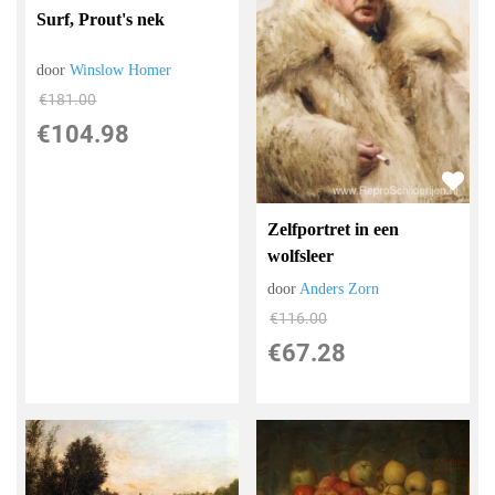
Surf, Prout's nek
door
Winslow Homer
€
181.00
€
104.98
Zelfportret in een
wolfsleer
door
Anders Zorn
€
116.00
€
67.28