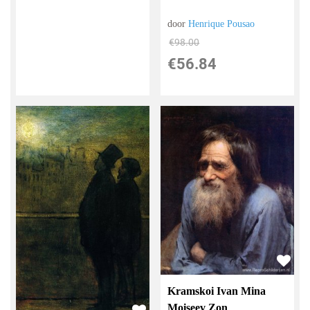
door
Henrique Pousao
€
98.00
€
56.84
Kramskoi Ivan Mina
Moiseev Zon