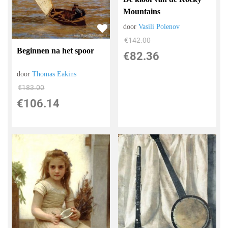
Mountains
door
Vasili Polenov
€
142.00
Beginnen na het spoor
€
82.36
door
Thomas Eakins
€
183.00
€
106.14