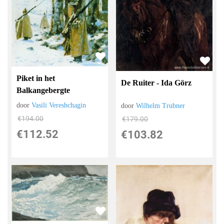
Piket in het
De Ruiter - Ida Görz
Balkangebergte
door
Vasili Vereshchagin
door
Wilhelm Trubner
€
194.00
€
179.00
€
112.52
€
103.82