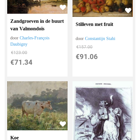
Zandgroeven in de buurt
Stilleven met fruit
van Valmondois
door
Charles-François
door
Constantijn Stahi
Daubigny
€
157.00
€
123.00
€
91.06
€
71.34
Koe