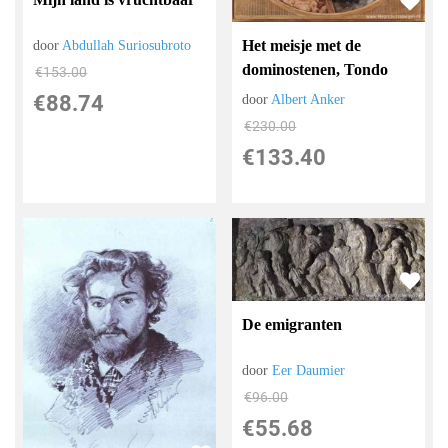
Het meisje met de
door
Abdullah Suriosubroto
dominostenen, Tondo
€
153.00
€
88.74
door
Albert Anker
€
230.00
€
133.40
De emigranten
door
Eer Daumier
€
96.00
€
55.68