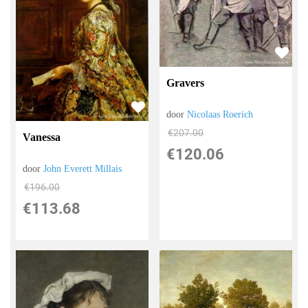
Gravers
door
Nicolaas Roerich
€
207.00
Vanessa
€
120.06
door
John Everett Millais
€
196.00
€
113.68