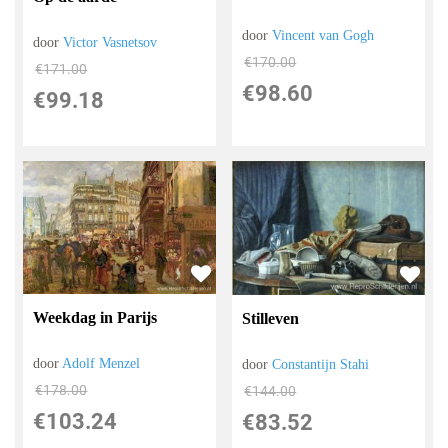
door
Vincent van Gogh
door
Victor Vasnetsov
€
170.00
€
171.00
€
98.60
€
99.18
Weekdag in Parijs
Stilleven
door
Adolf Menzel
door
Constantijn Stahi
€
178.00
€
144.00
€
103.24
€
83.52