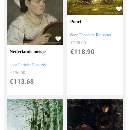
Poort
door
Theodore Rousseau
€
205.00
€
118.90
Nederlands meisje
door
Pericles Pantazis
€
196.00
€
113.68