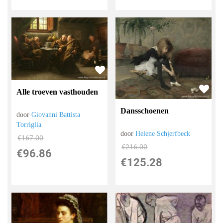
Alle troeven vasthouden
Dansschoenen
door
Giovanni Battista
Torriglia
door
Helene Schjerfbeck
€
167.00
€
216.00
€
96.86
€
125.28