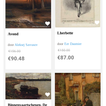
Lherbette
Avond
door
Eer Daumier
door
Aleksej Savrasov
€
150.00
€
156.00
€
87.00
€
90.48
Binnenvaartschepen. De