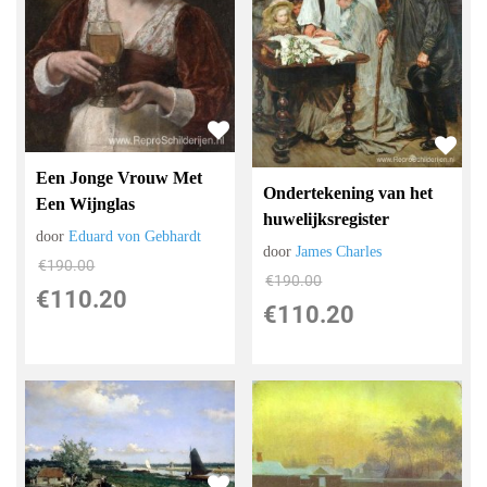
Een Jonge Vrouw Met
Ondertekening van het
Een Wijnglas
huwelijksregister
door
Eduard von Gebhardt
door
James Charles
€
190.00
€
190.00
€
110.20
€
110.20