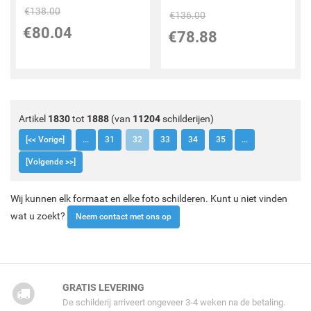
€
138.00
€
136.00
€
80.04
€
78.88
Artikel
1830
tot
1888
(van
11204
schilderijen)
[<< Vorige]
...
31
32
33
34
35
...
[Volgende >>]
Wij kunnen elk formaat en elke foto schilderen. Kunt u niet vinden
wat u zoekt?
Neem contact met ons op
GRATIS LEVERING
De schilderij arriveert ongeveer 3-4 weken na de betaling.