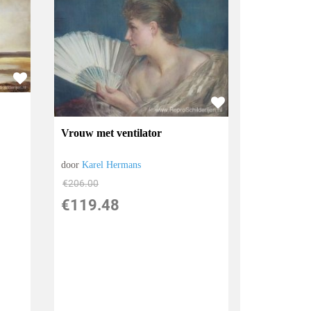
Vrouw met ventilator
door
Karel Hermans
€
206.00
€
119.48