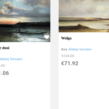
Wolga
e dooi
door
Aleksej Savrasov
€
124.00
Aleksej Savrasov
€
71.92
.00
1.06