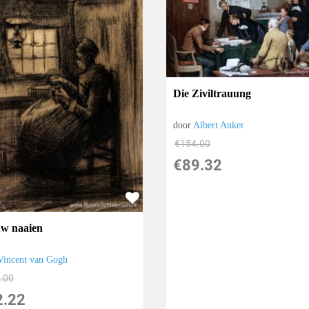
Die Ziviltrauung
door
Albert Anker
€
154.00
€
89.32
w naaien
Vincent van Gogh
.00
2.22