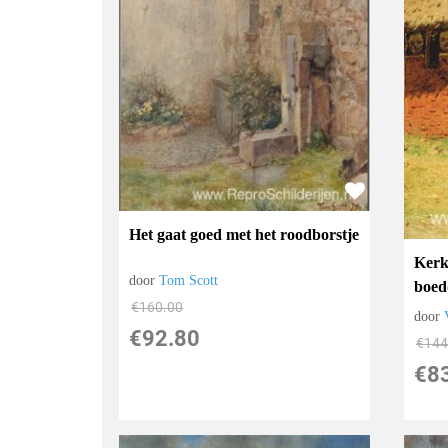
Het gaat goed met het roodborstje
Kerk
door
Tom Scott
boed
€
160.00
door
€
92.80
€
144
€
8