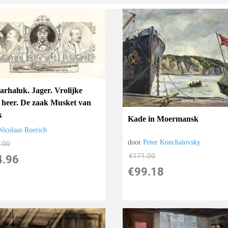
arhaluk. Jager. Vrolijke
 heer. De zaak Musket van
k
Kade in Moermansk
Nicolaas Roerich
door
Peter Konchalovsky
.00
€
171.00
4.96
€
99.18