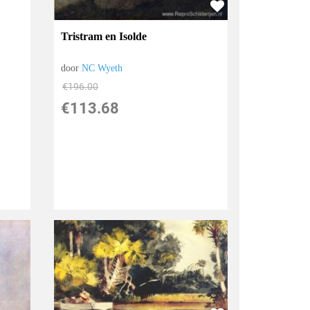
Tristram en Isolde
door
NC Wyeth
€
196.00
€
113.68