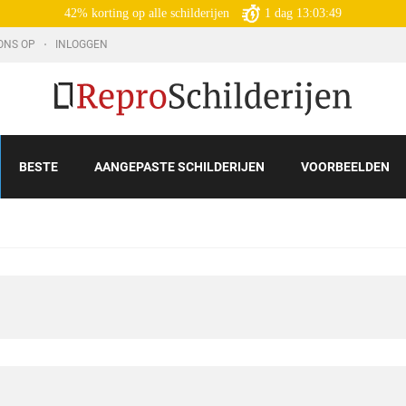
42% korting op alle schilderijen
1
dag
13:03:48
ONS OP
INLOGGEN
BESTE
AANGEPASTE SCHILDERIJEN
VOORBEELDEN