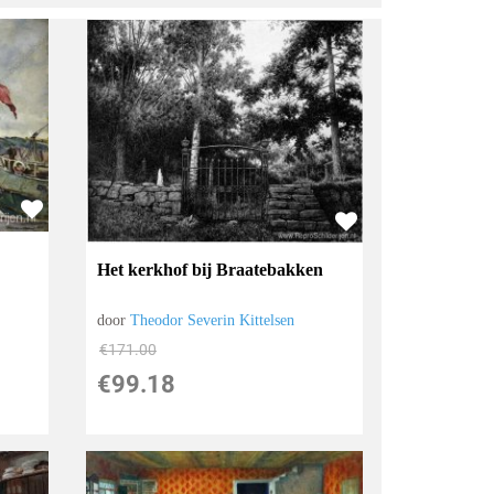
Het kerkhof bij Braatebakken
door
Theodor Severin Kittelsen
€
171.00
€
99.18