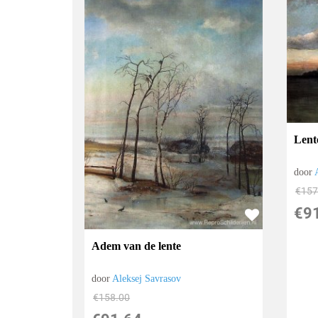
Lent
door
€
157
€
9
Adem van de lente
door
Aleksej Savrasov
€
158.00