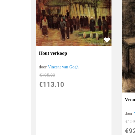
Hout verkoop
door
Vincent van Gogh
€
195.00
€
113.10
Vrou
door
€
159
€
9