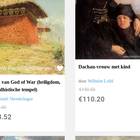
Dachau-vrouw met kind
door
Wilhelm Leibl
 van God of War (heiligdom,
dhistische tempel)
€
190.00
€
110.20
Vasili Vereshchagin
.00
3.52