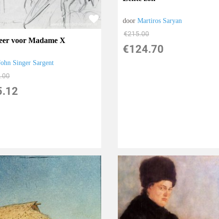
door
Martiros Saryan
€
215.00
eer voor Madame X
€
124.70
John Singer Sargent
.00
5.12