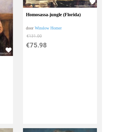
Homosassa-jungle (Florida)
door
Winslow Homer
€
131.00
€
75.98