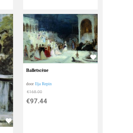
Balletscène
door
Ilja Repin
€
168.00
€
97.44