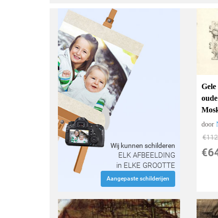
Gele 
oude
Mos
door
€
112
Wij kunnen schilderen
€
6
ELK AFBEELDING
in ELKE GROOTTE
Aangepaste schilderijen