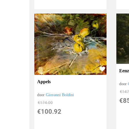
Eenz
Appels
door
€
147
door
Giovanni Boldini
€
8
€
174.00
€
100.92