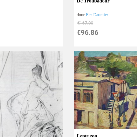
De Troubadour
door
Eer Daumier
€
167.00
€
96.86
Lente zon