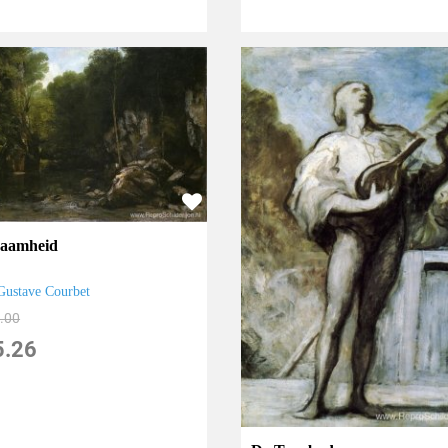
aamheid
Gustave Courbet
.00
5.26