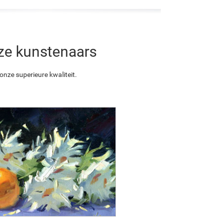
nze kunstenaars
nze superieure kwaliteit.