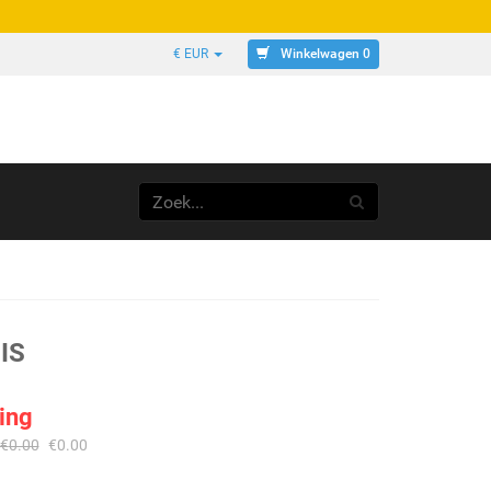
Winkelwagen 0
€ EUR
IS
ing
€
0.00
€
0.00