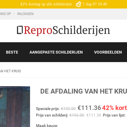
42% korting op alle schilderijen
1
dag
07:18:48
ONS OP
INLOGGEN
BESTE
AANGEPASTE SCHILDERIJEN
VOORBEELDEN
AN HET KRUIS
DE AFDALING VAN HET KRU
€
111.36
42% kort
Speciale prijs:
€
192.00
Prijs van schilderij:
€
192.00
€
111.36
Prijs van lijst:
Maak keuze: