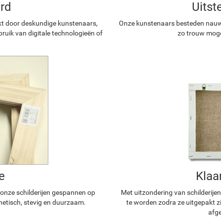
rd
Uitst
kt door deskundige kunstenaars,
Onze kunstenaars besteden nauwg
ruik van digitale technologieën of
zo trouw mogel
e
Klaa
n onze schilderijen gespannen op
Met uitzondering van schilderijen
hetisch, stevig en duurzaam.
te worden zodra ze uitgepakt z
afge