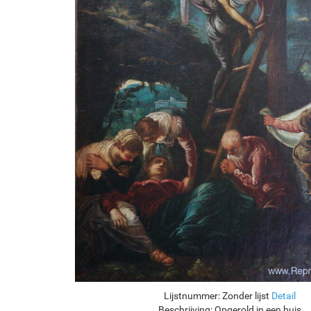
Lijstnummer:
Zonder lijst
Detail
Beschrijving:
Opgerold in een buis