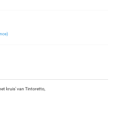
€
97.82
€
163.03
€
86.49
€
121.23
F7034-296
F6731-224
F6731-226
F4827-234
nce)
€
121.23
€
121.23
€
121.23
€
114.94
F8645-296
F4613-236
F5130-204
F6035-220
€
112.43
€
87.32
€
125.90
€
113.33
t kruis' van Tintoretto,
F2833-204
€
103.67