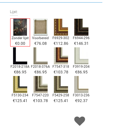
Lijst:
Zonder lijst
Voorbereid
F6929-302
F6944-296
€
0.00
€
76.08
€
112.86
€
146.31
F2018-218A
F2018-376A
F7547-318
F3919-204
€
86.95
€
86.95
€
103.78
€
86.95
F5130-234
F7547-220
F5429-258
F3013-236
€
125.41
€
103.78
€
125.41
€
92.37
F1823-204
F8645-298
F6537-236
F7034-298