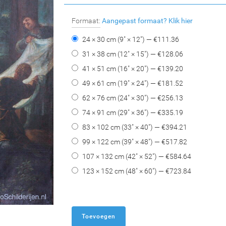
Formaat:
Aangepast formaat?
Klik hier
24 × 30 cm (9" × 12") — €
111.36
31 × 38 cm (12" × 15") — €
128.06
41 × 51 cm (16" × 20") — €
139.20
49 × 61 cm (19" × 24") — €
181.52
62 × 76 cm (24" × 30") — €
256.13
74 × 91 cm (29" × 36") — €
335.19
83 × 102 cm (33" × 40") — €
394.21
99 × 122 cm (39" × 48") — €
517.82
107 × 132 cm (42" × 52") — €
584.64
123 × 152 cm (48" × 60") — €
723.84