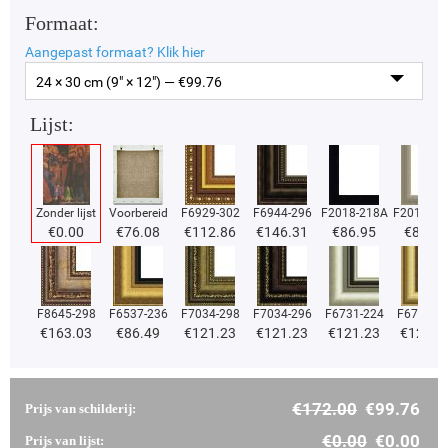
Formaat:
Aangepast formaat?
Klik hier
24 × 30 cm (9" × 12") — €
99.76
Lijst:
Zonder lijst
Voorbereid
F6929-302
F6944-296
F2018-218A
F2018-37
€
0.00
€
76.08
€
112.86
€
146.31
€
86.95
€
86.95
F8645-298
F6537-236
F7034-298
F7034-296
F6731-224
F6731-2
€
163.03
€
86.49
€
121.23
€
121.23
€
121.23
€
121.2
€
172.00
€
99.76
Prijs van schilderij:
€
0.00
€
0.00
Prijs van lijst: