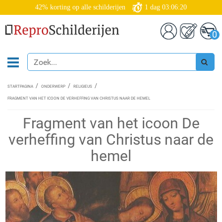
42% korting op alle schilderijen
1
dag
03:06:20
0
STARTPAGINA
ONDERWERP
RELIGIEUS
FRAGMENT VAN HET ICOON DE VERHEFFING VAN CHRISTUS NAAR DE HEMEL
Fragment van het icoon De
verheffing van Christus naar de
hemel