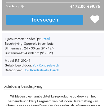
€
172.00
€
99.76
Speciale prijs:
Lijstnummer:
Zonder lijst
Detail
Beschrijving:
Opgerold in een buis
Binnenmaat:
24 × 30 cm (9" × 12")
Buitenmaat:
24 × 30 cm (9" × 12")
Model: RS129241
Gefabriceerd door:
Yov Kondzelevych
Categorieën:
Jov Kondzelevitsj
Barok
Schilderij beschrijving
Wij bieden u een ambachtelijke reproductie op doek van het
beroemde schilderij 'Fragment van het icoon De verheffing van
Christus naar de hemel ' van Yov Kondzelevych, afkomstig uit het