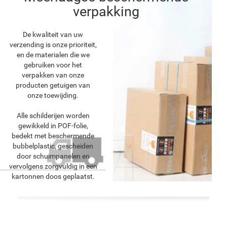
verpakking
De kwaliteit van uw
verzending is onze prioriteit,
en de materialen die we
gebruiken voor het
verpakken van onze
producten getuigen van
onze toewijding.
Alle schilderijen worden
gewikkeld in POF-folie,
bedekt met beschermende
bubbelplastic, gescheiden
door schuimpanelen en
vervolgens zorgvuldig in een
kartonnen doos geplaatst.