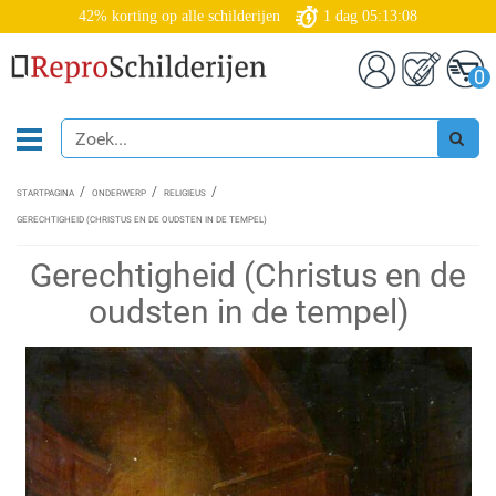
42% korting op alle schilderijen
1
dag
05:13:08
0
STARTPAGINA
ONDERWERP
RELIGIEUS
GERECHTIGHEID (CHRISTUS EN DE OUDSTEN IN DE TEMPEL)
Gerechtigheid (Christus en de
oudsten in de tempel)