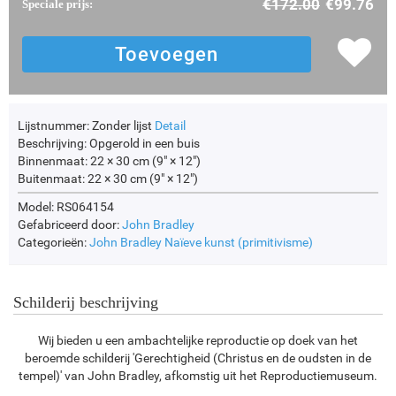
€
172.00
€
99.76
Speciale prijs:
Lijstnummer:
Zonder lijst
Detail
Beschrijving:
Opgerold in een buis
Binnenmaat:
22 × 30 cm (9" × 12")
Buitenmaat:
22 × 30 cm (9" × 12")
Model: RS064154
Gefabriceerd door:
John Bradley
Categorieën:
John Bradley
Naïeve kunst (primitivisme)
Schilderij beschrijving
Wij bieden u een ambachtelijke reproductie op doek van het
beroemde schilderij 'Gerechtigheid (Christus en de oudsten in de
tempel)' van John Bradley, afkomstig uit het Reproductiemuseum.