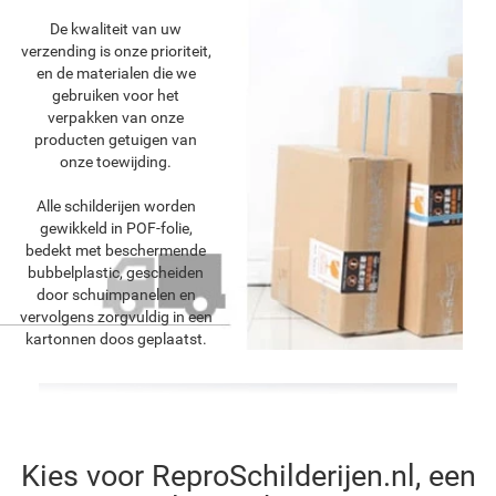
De kwaliteit van uw
verzending is onze prioriteit,
en de materialen die we
gebruiken voor het
verpakken van onze
producten getuigen van
onze toewijding.
Alle schilderijen worden
gewikkeld in POF-folie,
bedekt met beschermende
bubbelplastic, gescheiden
door schuimpanelen en
vervolgens zorgvuldig in een
kartonnen doos geplaatst.
Kies voor ReproSchilderijen.nl, een