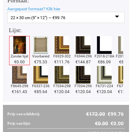
Formaat:
Aangepast formaat?
Klik hier
22 × 30 cm (9" × 12") — €
99.76
Lijst:
Zonder lijst
Voorbereid
F6929-302
F6944-296
F2018-218A
F2018-37
€
0.00
€
75.33
€
111.76
€
144.87
€
86.09
€
86.09
F8645-298
F6537-236
F7034-298
F7034-296
F6731-224
F6731-2
€
161.43
€
85.64
€
120.04
€
120.04
€
120.04
€
120.0
€
172.00
€
99.76
Prijs van schilderij:
€
0.00
€
0.00
Prijs van lijst: