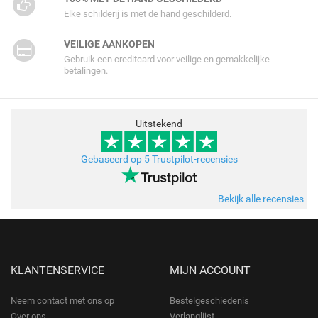
Elke schilderij is met de hand geschilderd.
VEILIGE AANKOPEN
Gebruik een creditcard voor veilige en gemakkelijke
betalingen.
Uitstekend
Gebaseerd op 5 Trustpilot-recensies
Bekijk alle recensies
KLANTENSERVICE
MIJN ACCOUNT
Neem contact met ons op
Bestelgeschiedenis
Over ons
Verlanglijst