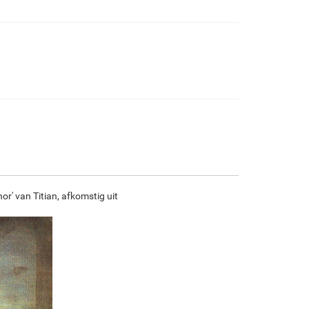
€
98.29
€
163.82
€
86.90
€
121.81
F7034-296
F6731-224
F6731-226
F4827-234
€
121.81
€
121.81
€
121.81
€
115.50
F8645-296
F4613-236
F5130-204
F6035-220
€
112.98
€
87.74
€
126.50
€
113.87
or' van Titian, afkomstig uit
F2833-204
€
104.17