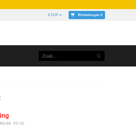
Winkelwagen 0
€ EUR
R
ing
€
0.00
€
0.00