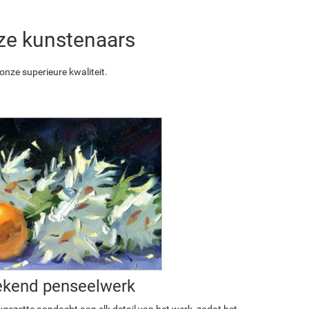
nze kunstenaars
nze superieure kwaliteit.
ekend penseelwerk
ezette aandacht aan elk detail van het werk, zodat het