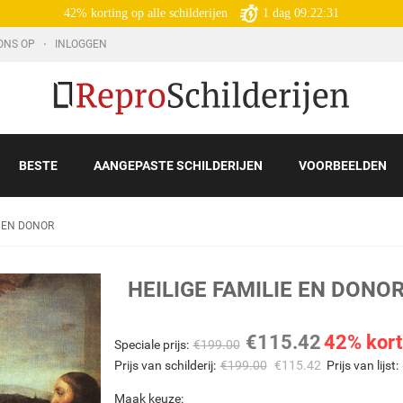
42% korting op alle schilderijen
1
dag
09:22:29
ONS OP
INLOGGEN
BESTE
AANGEPASTE SCHILDERIJEN
VOORBEELDEN
E EN DONOR
HEILIGE FAMILIE EN DONO
€
115.42
42% kort
Speciale prijs:
€
199.00
Prijs van schilderij:
€
199.00
€
115.42
Prijs van lijst:
Maak keuze: