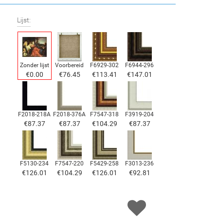
Lijst:
Zonder lijst
Voorbereid
F6929-302
F6944-296
€
0.00
€
76.45
€
113.41
€
147.01
F2018-218A
F2018-376A
F7547-318
F3919-204
€
87.37
€
87.37
€
104.29
€
87.37
F5130-234
F7547-220
F5429-258
F3013-236
€
126.01
€
104.29
€
126.01
€
92.81
F1823-204
F8645-298
F6537-236
F7034-298