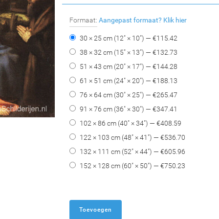
Formaat:
Aangepast formaat?
Klik hier
30 × 25 cm (12" × 10") — €
115.42
38 × 32 cm (15" × 13") — €
132.73
51 × 43 cm (20" × 17") — €
144.28
61 × 51 cm (24" × 20") — €
188.13
76 × 64 cm (30" × 25") — €
265.47
91 × 76 cm (36" × 30") — €
347.41
102 × 86 cm (40" × 34") — €
408.59
122 × 103 cm (48" × 41") — €
536.70
132 × 111 cm (52" × 44") — €
605.96
152 × 128 cm (60" × 50") — €
750.23