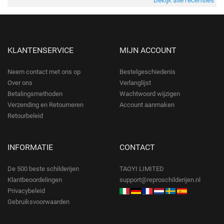
KLANTENSERVICE
MIJN ACCOUNT
Neem contact met ons op
Bestelgeschiedenis
Over ons
Verlanglijst
Betalingsmethoden
Wachtwoord wijzigen
Verzending en Retourneren
Account aanmaken
Retourbeleid
INFORMATIE
CONTACT
De 500 beste schilderijen
TAOYI LIMITED
Klantbeoordelingen
support@reproschilderijen.nl
Privacybeleid
Gebruiksvoorwaarden