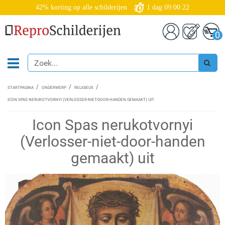
42% korting op alle schilderijen
1
dag
09:00:22
0
STARTPAGINA
ONDERWERP
RELIGIEUS
ICON SPAS NERUKOTVORNYI (VERLOSSER-NIET-DOOR-HANDEN GEMAAKT) UIT
Icon Spas nerukotvornyi
(Verlosser-niet-door-handen
gemaakt) uit