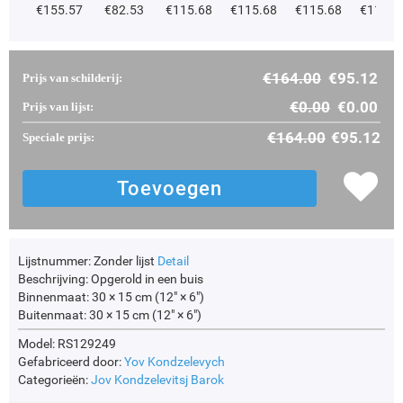
€
155.57
€
82.53
€
115.68
€
115.68
€
115.68
€
115.6
€
164.00
€
95.12
Prijs van schilderij:
€
0.00
€
0.00
Prijs van lijst:
€
164.00
€
95.12
Speciale prijs:
Lijstnummer:
Zonder lijst
Detail
Beschrijving:
Opgerold in een buis
Binnenmaat:
30 × 15 cm (12" × 6")
Buitenmaat:
30 × 15 cm (12" × 6")
Model: RS129249
Gefabriceerd door:
Yov Kondzelevych
Categorieën:
Jov Kondzelevitsj
Barok