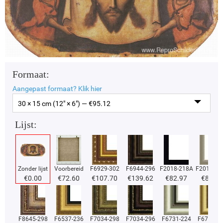
Formaat:
Aangepast formaat?
Klik hier
30 × 15 cm (12" × 6") — €
95.12
Lijst:
Zonder lijst
Voorbereid
F6929-302
F6944-296
F2018-218A
F2018-37
€
0.00
€
72.60
€
107.70
€
139.62
€
82.97
€
82.97
F8645-298
F6537-236
F7034-298
F7034-296
F6731-224
F6731-2