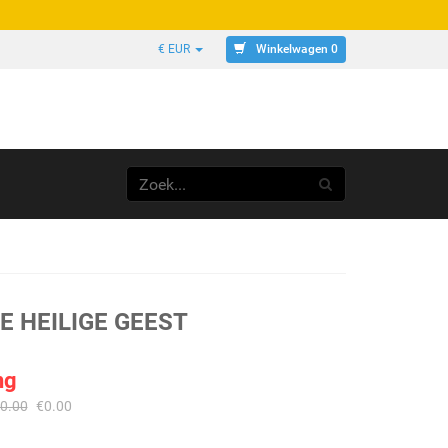
Winkelwagen 0
€ EUR
E HEILIGE GEEST
ng
0.00
€
0.00