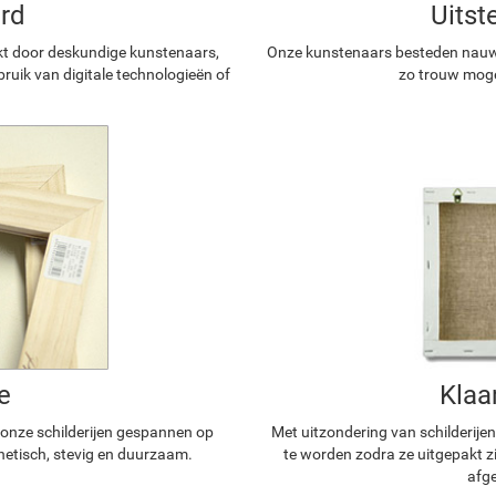
rd
Uitst
kt door deskundige kunstenaars,
Onze kunstenaars besteden nauwg
ruik van digitale technologieën of
zo trouw mogel
e
Klaa
n onze schilderijen gespannen op
Met uitzondering van schilderijen
hetisch, stevig en duurzaam.
te worden zodra ze uitgepakt z
afge