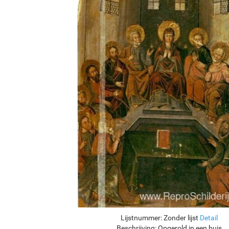
Lijstnummer:
Zonder lijst
Detail
Beschrijving:
Opgerold in een buis