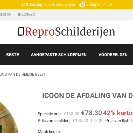
42% korting op alle schilderijen
1
dag
07:54:18
ONS OP
INLOGGEN
BESTE
AANGEPASTE SCHILDERIJEN
VOORBEELDEN
ING VAN DE HEILIGE GEEST
ICOON DE AFDALING VAN D
€
78.30
42% korti
Speciale prijs:
€
135.00
Prijs van schilderij:
€
135.00
€
78.30
Prijs van lijst:
€
Maak keuze: