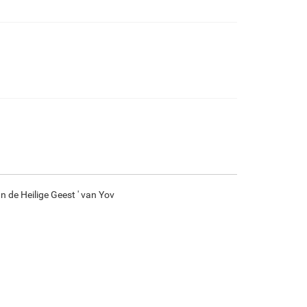
€
95.88
€
159.80
€
84.77
€
118.82
F7034-296
F6731-224
F6731-226
F4827-234
€
118.82
€
118.82
€
118.82
€
112.66
F8645-296
F4613-236
F5130-204
F6035-220
€
110.21
€
85.59
€
123.40
€
111.08
n de Heilige Geest ' van Yov
F2833-204
€
101.61