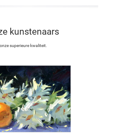
nze kunstenaars
nze superieure kwaliteit.