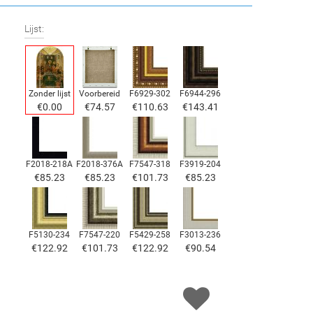
Lijst:
Zonder lijst
Voorbereid
F6929-302
F6944-296
€
0.00
€
74.57
€
110.63
€
143.41
F2018-218A
F2018-376A
F7547-318
F3919-204
€
85.23
€
85.23
€
101.73
€
85.23
F5130-234
F7547-220
F5429-258
F3013-236
€
122.92
€
101.73
€
122.92
€
90.54
F1823-204
F8645-298
F6537-236
F7034-298