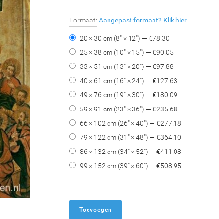
Formaat:
Aangepast formaat?
Klik hier
20 × 30 cm (8" × 12") — €
78.30
25 × 38 cm (10" × 15") — €
90.05
33 × 51 cm (13" × 20") — €
97.88
40 × 61 cm (16" × 24") — €
127.63
49 × 76 cm (19" × 30") — €
180.09
59 × 91 cm (23" × 36") — €
235.68
66 × 102 cm (26" × 40") — €
277.18
79 × 122 cm (31" × 48") — €
364.10
86 × 132 cm (34" × 52") — €
411.08
99 × 152 cm (39" × 60") — €
508.95