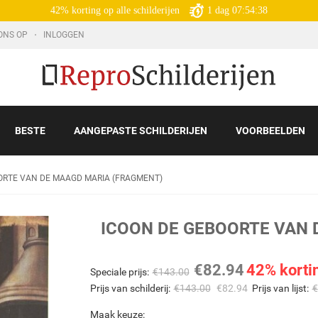
42% korting op alle schilderijen
1
dag
07:54:36
ONS OP
INLOGGEN
BESTE
AANGEPASTE SCHILDERIJEN
VOORBEELDEN
ORTE VAN DE MAAGD MARIA (FRAGMENT)
ICOON DE GEBOORTE VAN 
€
82.94
42% korti
Speciale prijs:
€
143.00
Prijs van schilderij:
€
143.00
€
82.94
Prijs van lijst:
€
Maak keuze: