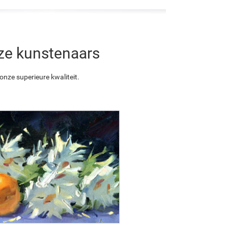
nze kunstenaars
nze superieure kwaliteit.