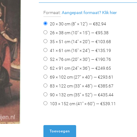
Formaat:
Aangepast formaat?
Klik hier
20 × 30 cm (8" × 12") — €
82.94
26 × 38 cm (10" × 15") — €
95.38
35 × 51 cm (14" × 20") — €
103.68
41 × 61 cm (16" × 24") — €
135.19
52 × 76 cm (20" × 30") — €
190.76
62 × 91 cm (24" × 36") — €
249.65
69 × 102 cm (27" × 40") — €
293.61
83 × 122 cm (33" × 48") — €
385.67
90 × 132 cm (35" × 52") — €
435.44
103 × 152 cm (41" × 60") — €
539.11