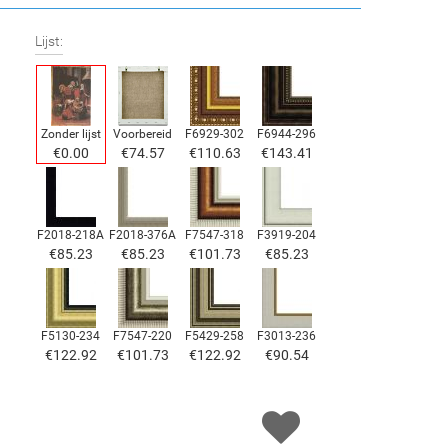
Lijst:
Zonder lijst
Voorbereid
F6929-302
F6944-296
€
0.00
€
74.57
€
110.63
€
143.41
F2018-218A
F2018-376A
F7547-318
F3919-204
€
85.23
€
85.23
€
101.73
€
85.23
F5130-234
F7547-220
F5429-258
F3013-236
€
122.92
€
101.73
€
122.92
€
90.54
F1823-204
F8645-298
F6537-236
F7034-298