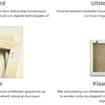
rd
Uitst
kt door deskundige kunstenaars,
Onze kunstenaars besteden nauwg
ruik van digitale technologieën of
zo trouw mogel
e
Klaa
n onze schilderijen gespannen op
Met uitzondering van schilderijen
hetisch, stevig en duurzaam.
te worden zodra ze uitgepakt z
afge