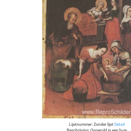
Lijstnummer:
Zonder lijst
Detail
Beschrijving:
Opgerold in een buis