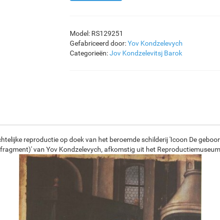
Model: RS129251
Gefabriceerd door:
Yov Kondzelevych
Categorieën:
Jov Kondzelevitsj
Barok
htelijke reproductie op doek van het beroemde schilderij 'Icoon De gebo
(fragment)' van Yov Kondzelevych, afkomstig uit het Reproductiemuseum