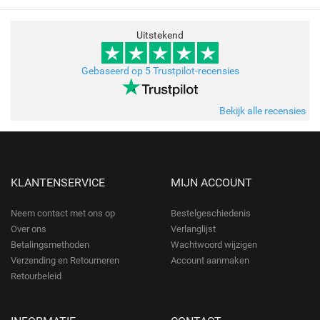
Uitstekend
Gebaseerd op 5 Trustpilot-recensies
Bekijk alle recensies
KLANTENSERVICE
MIJN ACCOUNT
Neem contact met ons op
Bestelgeschiedenis
Over ons
Verlanglijst
Betalingsmethoden
Wachtwoord wijzigen
Verzending en Retourneren
Account aanmaken
Retourbeleid