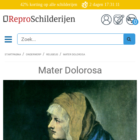
42% korting op alle schilderijen
2
dagen
17:31:10
0
STARTPAGINA
ONDERWERP
RELIGIEUS
MATER DOLOROSA
Mater Dolorosa