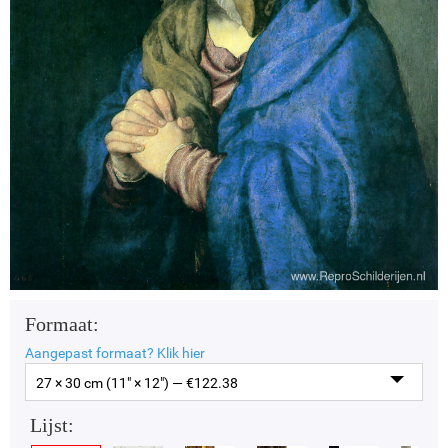
Formaat:
Aangepast formaat?
Klik hier
27 × 30 cm (11" × 12") — €
122.38
Lijst: