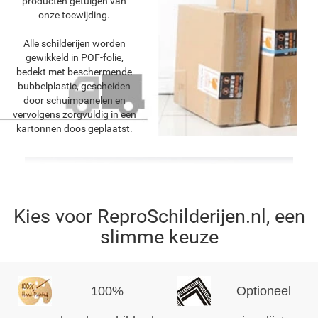
producten getuigen van
onze toewijding.
Alle schilderijen worden
gewikkeld in POF-folie,
bedekt met beschermende
bubbelplastic, gescheiden
door schuimpanelen en
vervolgens zorgvuldig in een
kartonnen doos geplaatst.
Kies voor ReproSchilderijen.nl, een
slimme keuze
100%
Optioneel