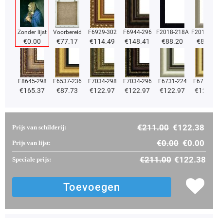
Zonder lijst
Voorbereid
F6929-302
F6944-296
F2018-218A
F2018-37
€
0.00
€
77.17
€
114.49
€
148.41
€
88.20
€
88.20
F8645-298
F6537-236
F7034-298
F7034-296
F6731-224
F6731-2
€
165.37
€
87.73
€
122.97
€
122.97
€
122.97
€
122.9
€
211.00
€
122.38
Prijs van schilderij:
€
0.00
€
0.00
Prijs van lijst:
€
211.00
€
122.38
Speciale prijs: