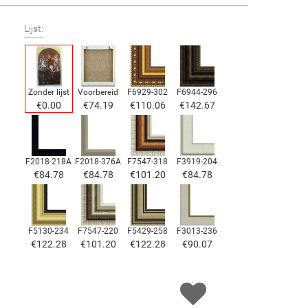
Lijst:
Zonder lijst
Voorbereid
F6929-302
F6944-296
€
0.00
€
74.19
€
110.06
€
142.67
F2018-218A
F2018-376A
F7547-318
F3919-204
€
84.78
€
84.78
€
101.20
€
84.78
F5130-234
F7547-220
F5429-258
F3013-236
€
122.28
€
101.20
€
122.28
€
90.07
F1823-204
F8645-298
F6537-236
F7034-298