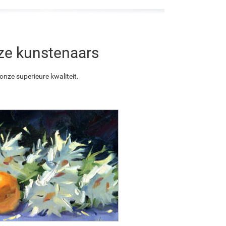
nze kunstenaars
nze superieure kwaliteit.