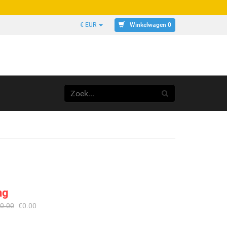
Winkelwagen 0
€ EUR
ng
0.00
€
0.00