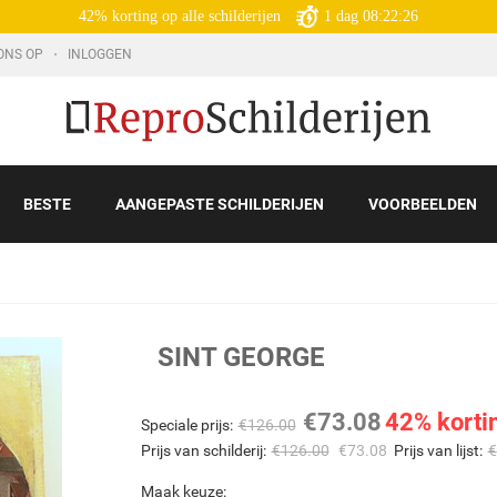
42% korting op alle schilderijen
1
dag
08:22:25
ONS OP
INLOGGEN
BESTE
AANGEPASTE SCHILDERIJEN
VOORBEELDEN
SINT GEORGE
€
73.08
42% korti
Speciale prijs:
€
126.00
Prijs van schilderij:
€
126.00
€
73.08
Prijs van lijst:
€
Maak keuze: