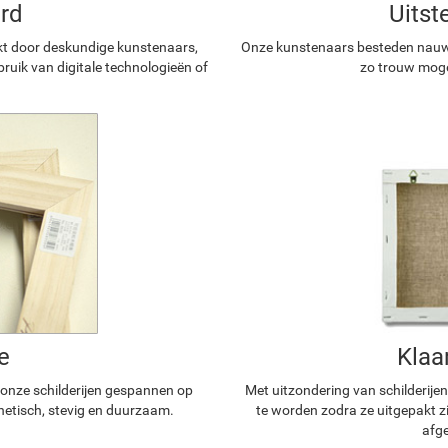
rd
Uitst
kt door deskundige kunstenaars,
Onze kunstenaars besteden nauwg
ruik van digitale technologieën of
zo trouw mogel
e
Klaa
n onze schilderijen gespannen op
Met uitzondering van schilderijen
hetisch, stevig en duurzaam.
te worden zodra ze uitgepakt z
afge