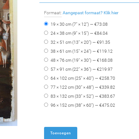
Formaat:
Aangepast formaat?
Klik hier
19 × 30 cm (7" × 12") — €
73.08
24 × 38 cm (9" × 15") — €
84.04
32 × 51 cm (13" × 20") — €
91.35
38 × 61 cm (15" × 24") — €
119.12
48 × 76 cm (19" × 30") — €
168.08
57 × 91 cm (22" × 36") — €
219.97
64 × 102 cm (25" × 40") — €
258.70
77 × 122 cm (30" × 48") — €
339.82
83 × 132 cm (33" × 52") — €
383.67
96 × 152 cm (38" × 60") — €
475.02