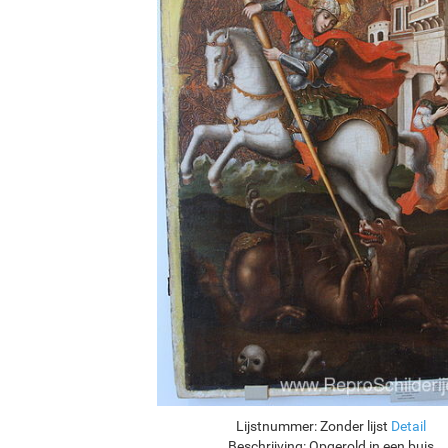
Lijstnummer:
Zonder lijst
Detail
Beschrijving:
Opgerold in een buis