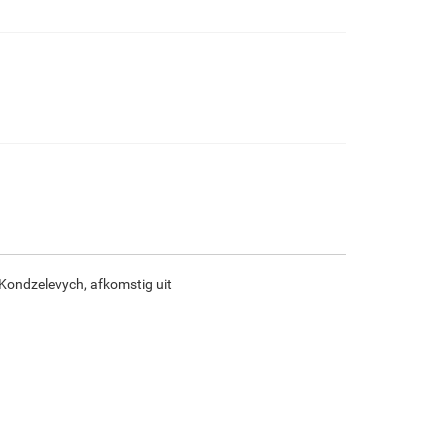
€
95.38
€
158.97
€
84.33
€
118.21
F7034-296
F6731-224
F6731-226
F4827-234
€
118.21
€
118.21
€
118.21
€
112.08
F8645-296
F4613-236
F5130-204
F6035-220
€
109.63
€
85.15
€
122.76
€
110.51
 Kondzelevych, afkomstig uit
F2833-204
€
101.09