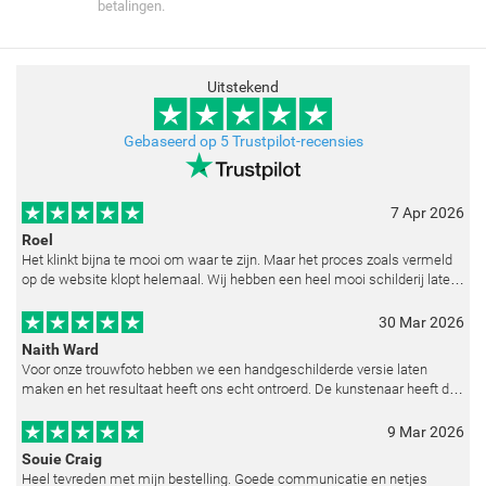
betalingen.
Uitstekend
Gebaseerd op 5 Trustpilot-recensies
7 Apr 2026
Roel
Het klinkt bijna te mooi om waar te zijn. Maar het proces zoals vermeld
op de website klopt helemaal. Wij hebben een heel mooi schilderij laten
reproduceren op basis van toegestuurde foto's. De communicatie i
30 Mar 2026
Naith Ward
Voor onze trouwfoto hebben we een handgeschilderde versie laten
maken en het resultaat heeft ons echt ontroerd. De kunstenaar heeft de
emoties perfect weten vast te leggen en zelfs kleine details zoals de lic
9 Mar 2026
Souie Craig
Heel tevreden met mijn bestelling. Goede communicatie en netjes