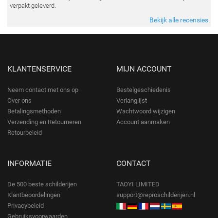
verpakt geleverd.
Bekijk alle recensies
KLANTENSERVICE
MIJN ACCOUNT
Neem contact met ons op
Bestelgeschiedenis
Over ons
Verlanglijst
Betalingsmethoden
Wachtwoord wijzigen
Verzending en Retourneren
Account aanmaken
Retourbeleid
INFORMATIE
CONTACT
De 500 beste schilderijen
TAOYI LIMITED
Klantbeoordelingen
support@reproschilderijen.nl
Privacybeleid
Gebruiksvoorwaarden