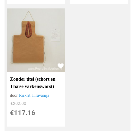
Zonder titel (schort en
Thaise varkensworst)
door
Rirkrit Tiravanija
€
202.00
€
117.16