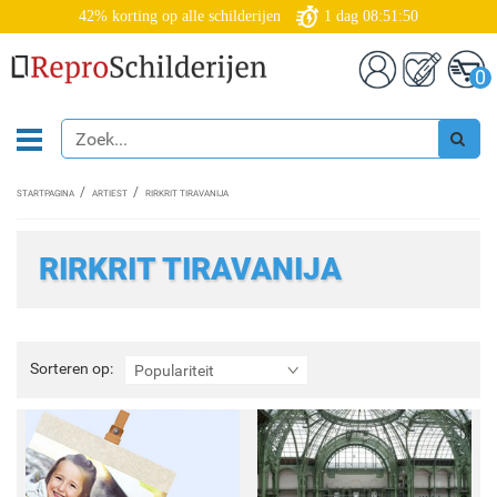
42% korting op alle schilderijen
1
dag
08:51:49
0
STARTPAGINA
ARTIEST
RIRKRIT TIRAVANIJA
RIRKRIT TIRAVANIJA
Sorteren
Sorteren op:
Populariteit
op: