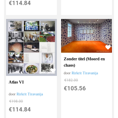
€
114.84
Zonder titel (Moord en
chaos)
door
Rirkrit Tiravanija
€
182.00
Atlas VI
€
105.56
door
Rirkrit Tiravanija
€
198.00
€
114.84