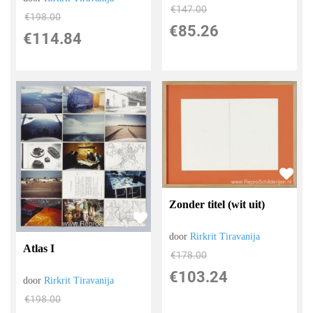
€
147.00
€
198.00
€
85.26
€
114.84
Zonder titel (wit uit)
door
Rirkrit Tiravanija
Atlas I
€
178.00
€
103.24
door
Rirkrit Tiravanija
€
198.00