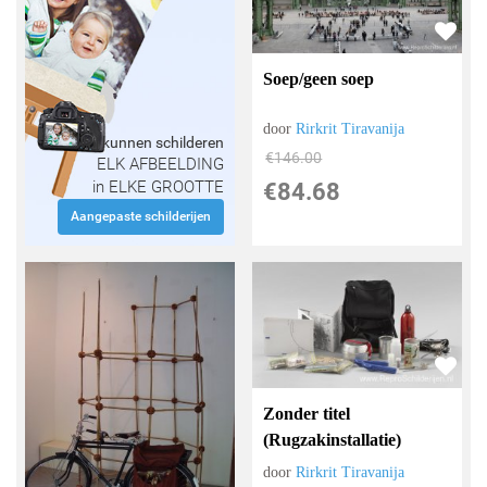
Soep/geen soep
door
Rirkrit Tiravanija
Wij kunnen schilderen
€
146.00
ELK AFBEELDING
in ELKE GROOTTE
€
84.68
Aangepaste schilderijen
Zonder titel
(Rugzakinstallatie)
door
Rirkrit Tiravanija