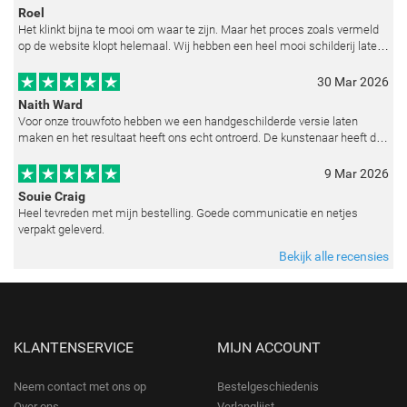
Roel
Het klinkt bijna te mooi om waar te zijn. Maar het proces zoals vermeld
op de website klopt helemaal. Wij hebben een heel mooi schilderij laten
reproduceren op basis van toegestuurde foto's. De communicatie i
30 Mar 2026
Naith Ward
Voor onze trouwfoto hebben we een handgeschilderde versie laten
maken en het resultaat heeft ons echt ontroerd. De kunstenaar heeft de
emoties perfect weten vast te leggen en zelfs kleine details zoals de lic
9 Mar 2026
Souie Craig
Heel tevreden met mijn bestelling. Goede communicatie en netjes
verpakt geleverd.
Bekijk alle recensies
KLANTENSERVICE
MIJN ACCOUNT
Neem contact met ons op
Bestelgeschiedenis
Over ons
Verlanglijst