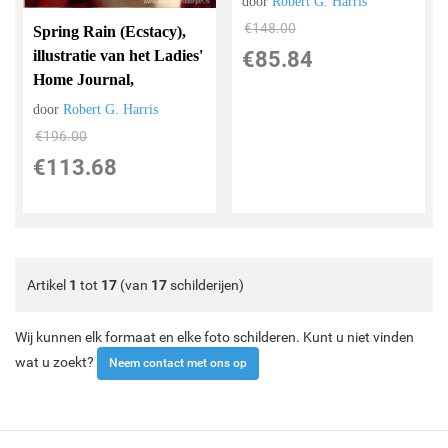
door
Robert G. Harris
€
148.00
Spring Rain (Ecstacy),
illustratie van het Ladies'
€
85.84
Home Journal,
door
Robert G. Harris
€
196.00
€
113.68
Artikel
1
tot
17
(van
17
schilderijen)
Wij kunnen elk formaat en elke foto schilderen. Kunt u niet vinden
wat u zoekt?
Neem contact met ons op