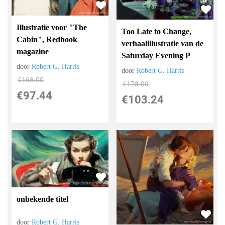
Illustratie voor "The
Too Late to Change,
Cabin", Redbook
verhaalillustratie van de
magazine
Saturday Evening P
door
Robert G. Harris
door
Robert G. Harris
€
168.00
€
178.00
€
97.44
€
103.24
onbekende titel
door
Robert G. Harris