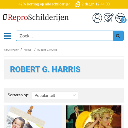
42% korting op alle schilderijen
2
dagen
12:44:00
0
STARTPAGINA
ARTIEST
ROBERT G. HARRIS
ROBERT G. HARRIS
Sorteren
Sorteren op:
Populariteit
op: