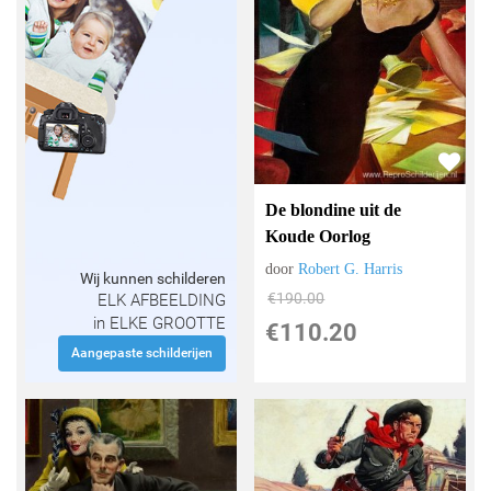
De blondine uit de
Koude Oorlog
door
Robert G. Harris
Wij kunnen schilderen
€
190.00
ELK AFBEELDING
in ELKE GROOTTE
€
110.20
Aangepaste schilderijen