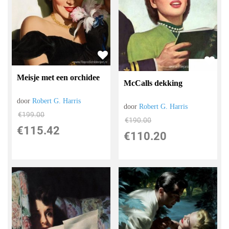
Meisje met een orchidee
McCalls dekking
door
Robert G. Harris
door
Robert G. Harris
€
199.00
€
190.00
€
115.42
€
110.20