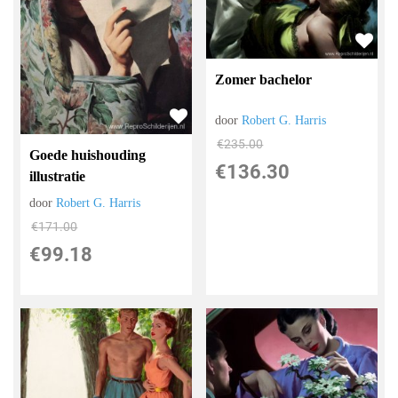
Zomer bachelor
door
Robert G. Harris
€
235.00
Goede huishouding
€
136.30
illustratie
door
Robert G. Harris
€
171.00
€
99.18