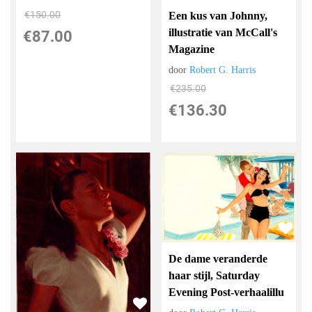
€
150.00
Een kus van Johnny,
illustratie van McCall's
€
87.00
Magazine
door
Robert G. Harris
€
235.00
€
136.30
De dame veranderde
haar stijl, Saturday
Evening Post-verhaalillu