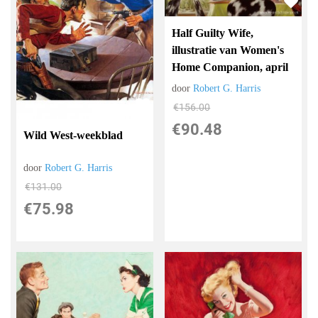
Half Guilty Wife,
illustratie van Women's
Home Companion, april
door
Robert G. Harris
€
156.00
€
90.48
Wild West-weekblad
door
Robert G. Harris
€
131.00
€
75.98