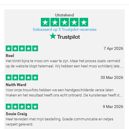
Uitstekend
Gebaseerd op 5 Trustpilot-recensies
7 Apr 2026
Roel
Het klinkt bijna te mooi om waar te zijn. Maar het proces zoals vermeld
op de website klopt helemaal. Wij hebben een heel mooi schilderij laten
reproduceren op basis van toegestuurde foto's. De communicatie i
30 Mar 2026
Naith Ward
Voor onze trouwfoto hebben we een handgeschilderde versie laten
maken en het resultaat heeft ons echt ontroerd. De kunstenaar heeft de
emoties perfect weten vast te leggen en zelfs kleine details zoals de lic
9 Mar 2026
Souie Craig
Heel tevreden met mijn bestelling. Goede communicatie en netjes
verpakt geleverd.