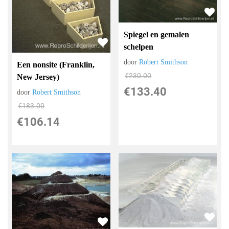
Spiegel en gemalen
schelpen
door
Robert Smithson
Een nonsite (Franklin,
€
230.00
New Jersey)
€
133.40
door
Robert Smithson
€
183.00
€
106.14