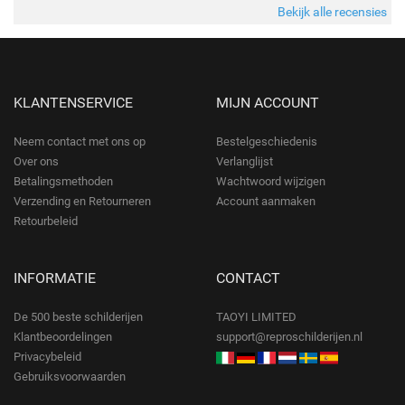
Bekijk alle recensies
KLANTENSERVICE
MIJN ACCOUNT
Neem contact met ons op
Bestelgeschiedenis
Over ons
Verlanglijst
Betalingsmethoden
Wachtwoord wijzigen
Verzending en Retourneren
Account aanmaken
Retourbeleid
INFORMATIE
CONTACT
De 500 beste schilderijen
TAOYI LIMITED
Klantbeoordelingen
support@reproschilderijen.nl
Privacybeleid
Gebruiksvoorwaarden