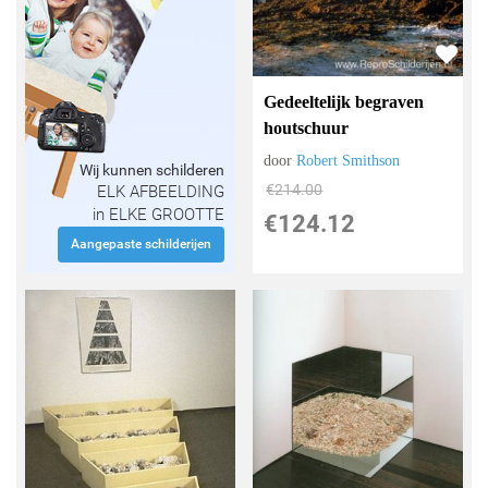
Gedeeltelijk begraven
houtschuur
door
Robert Smithson
Wij kunnen schilderen
€
214.00
ELK AFBEELDING
in ELKE GROOTTE
€
124.12
Aangepaste schilderijen