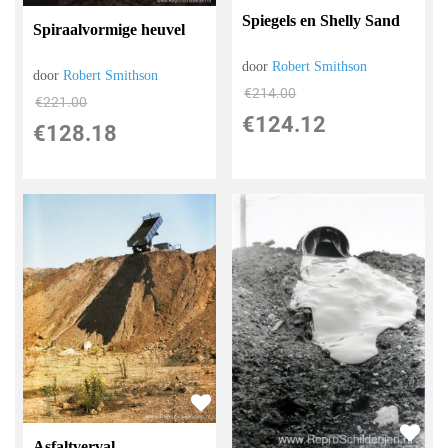
Spiegels en Shelly Sand
Spiraalvormige heuvel
door
Robert Smithson
door
Robert Smithson
€
214.00
€
221.00
€
124.12
€
128.18
Asfaltverval