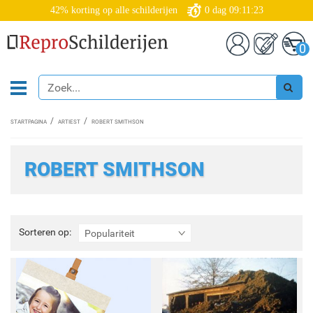
42% korting op alle schilderijen
0
dag
09:11:23
0
STARTPAGINA
ARTIEST
ROBERT SMITHSON
ROBERT SMITHSON
Sorteren
Sorteren op:
Populariteit
op: