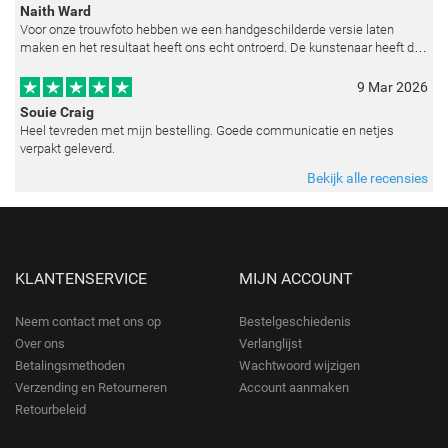
Naith Ward
Voor onze trouwfoto hebben we een handgeschilderde versie laten
maken en het resultaat heeft ons echt ontroerd. De kunstenaar heeft de
emoties perfect weten vast te leggen en zelfs kleine details zoals de lic
9 Mar 2026
Souie Craig
Heel tevreden met mijn bestelling. Goede communicatie en netjes
verpakt geleverd.
Bekijk alle recensies
KLANTENSERVICE
MIJN ACCOUNT
Neem contact met ons op
Bestelgeschiedenis
Over ons
Verlanglijst
Betalingsmethoden
Wachtwoord wijzigen
Verzending en Retourneren
Account aanmaken
Retourbeleid