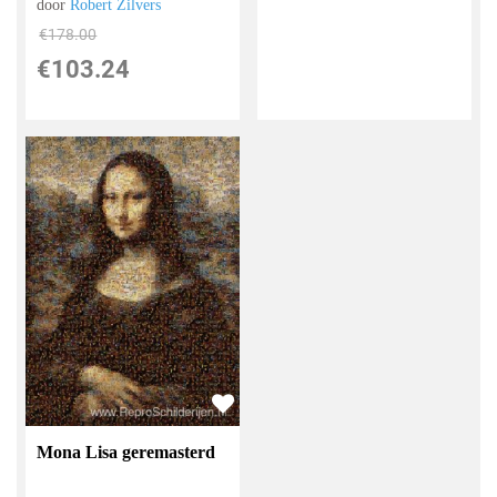
door
Robert Zilvers
€
178.00
€
103.24
Mona Lisa geremasterd