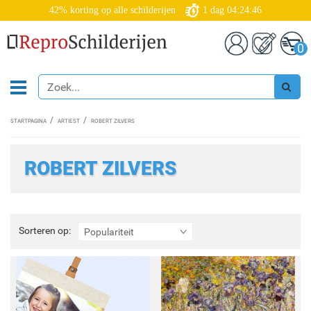
42% korting op alle schilderijen
1
dag
04:24:45
0
STARTPAGINA
ARTIEST
ROBERT ZILVERS
ROBERT ZILVERS
Sorteren
Sorteren op:
Populariteit
op: