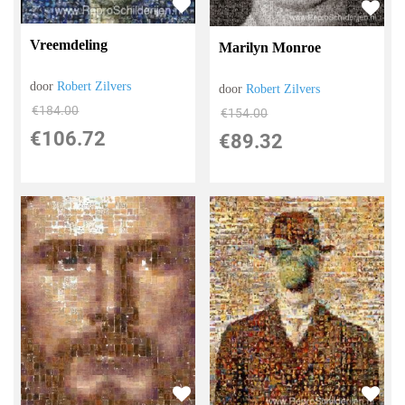
Vreemdeling
Marilyn Monroe
door
Robert Zilvers
door
Robert Zilvers
€
184.00
€
154.00
€
106.72
€
89.32