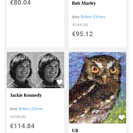
€
80.04
Bob Marley
door
Robert Zilvers
€
164.00
€
95.12
Jackie Kennedy
door
Robert Zilvers
€
198.00
€
114.84
Uil