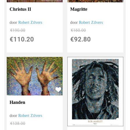
Christus II
Magritte
door
Robert Zilvers
door
Robert Zilvers
€
190.00
€
160.00
€
110.20
€
92.80
Handen
door
Robert Zilvers
€
138.00