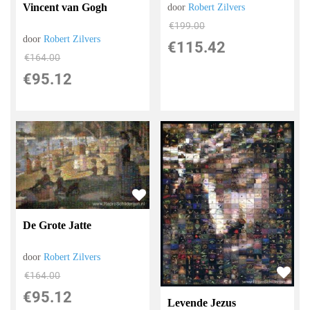
Vincent van Gogh
door
Robert Zilvers
€
199.00
door
Robert Zilvers
€
115.42
€
164.00
€
95.12
De Grote Jatte
door
Robert Zilvers
€
164.00
€
95.12
Levende Jezus