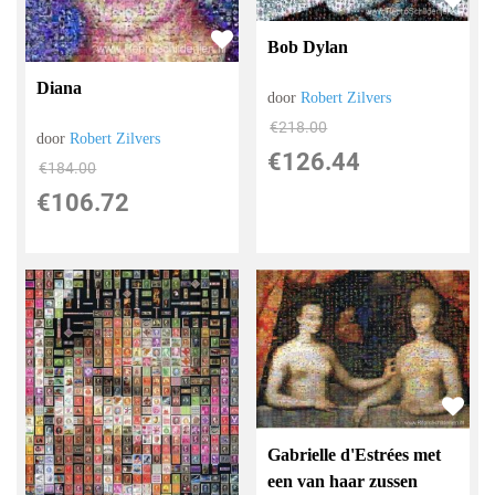
Bob Dylan
Diana
door
Robert Zilvers
€
218.00
door
Robert Zilvers
€
126.44
€
184.00
€
106.72
Gabrielle d'Estrées met
een van haar zussen