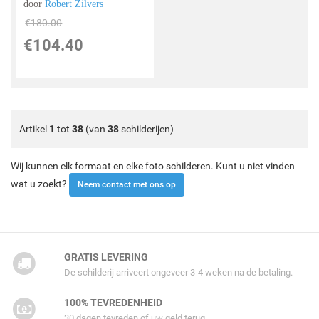
door
Robert Zilvers
€
180.00
€
104.40
Artikel
1
tot
38
(van
38
schilderijen)
Wij kunnen elk formaat en elke foto schilderen. Kunt u niet vinden
wat u zoekt?
Neem contact met ons op
GRATIS LEVERING
De schilderij arriveert ongeveer 3-4 weken na de betaling.
100% TEVREDENHEID
30 dagen tevreden of uw geld terug.