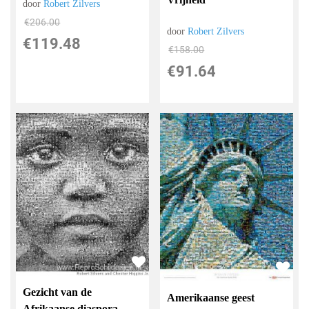
door
Robert Zilvers
€
206.00
door
Robert Zilvers
€
119.48
€
158.00
€
91.64
Gezicht van de
Amerikaanse geest
Afrikaanse diaspora