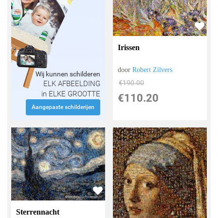
Irissen
door
Robert Zilvers
Wij kunnen schilderen
€
190.00
ELK AFBEELDING
in ELKE GROOTTE
€
110.20
Aangepaste schilderijen
Sterrennacht