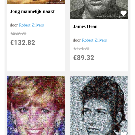
Jong mannelijk naakt
door
Robert Zilvers
James Dean
€
229.00
door
Robert Zilvers
€
132.82
€
154.00
€
89.32