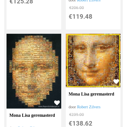
€
125.28
door
Robert Zilvers
€
206.00
€
119.48
Mona Lisa geremasterd
door
Robert Zilvers
€
239.00
Mona Lisa geremasterd
€
138.62