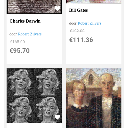
Bill Gates
Charles Darwin
door
Robert Zilvers
€
192.00
door
Robert Zilvers
€
111.36
€
165.00
€
95.70