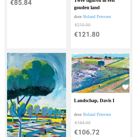
Twee figuren in een
€
85.84
gouden land
door
Roland Petersen
€
210.00
€
121.80
Landschap, Davis I
door
Roland Petersen
€
184.00
€
106.72