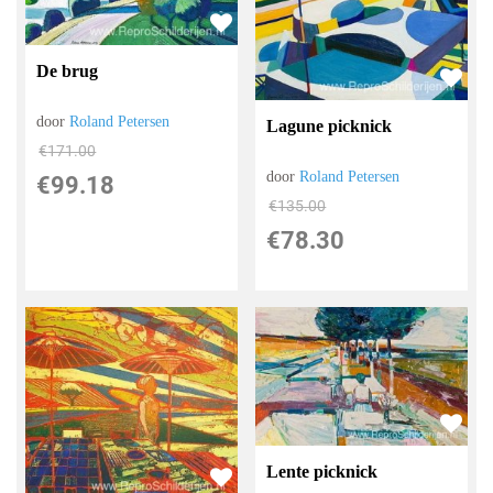
De brug
door
Roland Petersen
Lagune picknick
€
171.00
door
Roland Petersen
€
99.18
€
135.00
€
78.30
Lente picknick