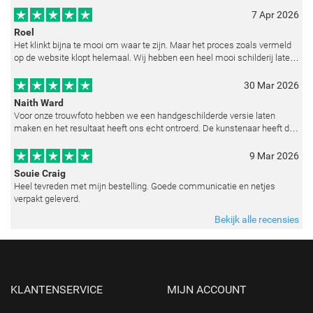
7 Apr 2026
Roel
Het klinkt bijna te mooi om waar te zijn. Maar het proces zoals vermeld
op de website klopt helemaal. Wij hebben een heel mooi schilderij laten
reproduceren op basis van toegestuurde foto's. De communicatie i
30 Mar 2026
Naith Ward
Voor onze trouwfoto hebben we een handgeschilderde versie laten
maken en het resultaat heeft ons echt ontroerd. De kunstenaar heeft de
emoties perfect weten vast te leggen en zelfs kleine details zoals de lic
9 Mar 2026
Souie Craig
Heel tevreden met mijn bestelling. Goede communicatie en netjes
verpakt geleverd.
Bekijk alle recensies
KLANTENSERVICE
MIJN ACCOUNT