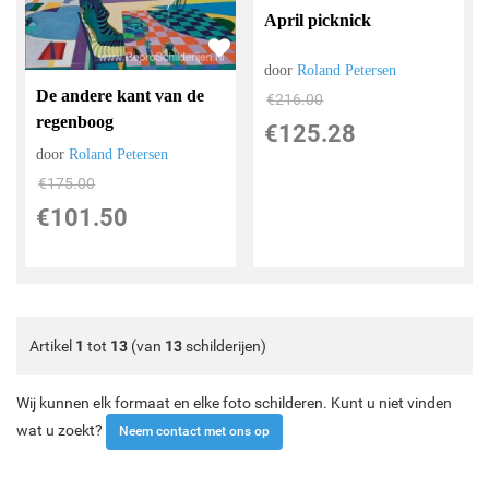
April picknick
door
Roland Petersen
De andere kant van de
€
216.00
regenboog
€
125.28
door
Roland Petersen
€
175.00
€
101.50
Artikel
1
tot
13
(van
13
schilderijen)
Wij kunnen elk formaat en elke foto schilderen. Kunt u niet vinden
wat u zoekt?
Neem contact met ons op