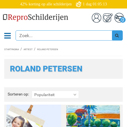
42% korting op alle schilderijen
1
dag
01:05:12
0
STARTPAGINA
ARTIEST
ROLAND PETERSEN
ROLAND PETERSEN
Sorteren
Sorteren op:
Populariteit
op: