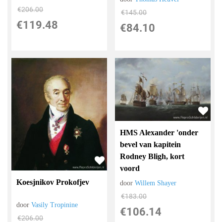
€
206.00
€
145.00
€
119.48
€
84.10
HMS Alexander 'onder
bevel van kapitein
Rodney Bligh, kort
voord
Koesjnikov Prokofjev
door
Willem Shayer
€
183.00
door
Vasily Tropinine
€
106.14
€
206.00