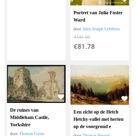
Portret van Julia Foster
Ward
door
Jules Joseph Lefebvre
€
141.00
€
81.78
De ruïnes van
Een zicht op de Hetch
Middleham Castle,
Hetchy-vallei met herten
Yorkshire
op de voorgrond e
door
Thomas Girtin
door
Thomas Heuvel