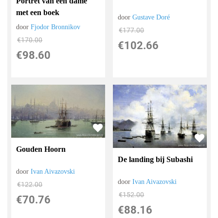
Portret van een dame
met een boek
door
Gustave Doré
door
Fjodor Bronnikov
€
177.00
€
170.00
€
102.66
€
98.60
Gouden Hoorn
De landing bij Subashi
door
Ivan Aivazovski
door
Ivan Aivazovski
€
122.00
€
152.00
€
70.76
€
88.16