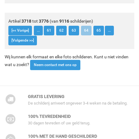
Artikel
3718
tot
3776
(van
9116
schilderijen)
[<< Vorige]
...
61
62
63
64
65
...
[Volgende >>]
Wij kunnen elk formaat en elke foto schilderen. Kunt u niet vinden
wat u zoekt?
Neem contact met ons op
GRATIS LEVERING
De schilderij arriveert ongeveer 3-4 weken na de betaling.
100% TEVREDENHEID
30 dagen tevreden of uw geld terug.
100% MET DE HAND GESCHILDERD