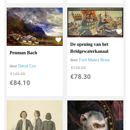
De opening van het
Bridgewaterkanaal
Penman Bach
door
Ford Madox Bruin
door
David Cox
€
135.00
€
145.00
€
78.30
€
84.10