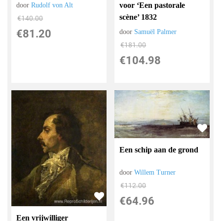
voor ‘Een pastorale
door
Rudolf von Alt
scène’ 1832
€
140.00
€
81.20
door
Samuël Palmer
€
181.00
€
104.98
Een schip aan de grond
door
Willem Turner
€
112.00
€
64.96
Een vrijwilliger