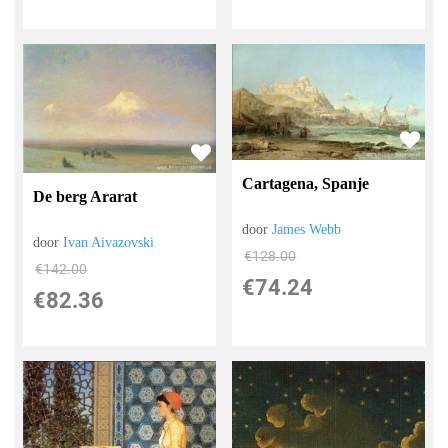
Cartagena, Spanje
De berg Ararat
door
James Webb
door
Ivan Aivazovski
€
128.00
€
142.00
€
74.24
€
82.36