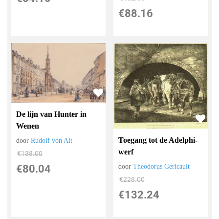
€
88.16
De lijn van Hunter in
Wenen
Toegang tot de Adelphi-
door
Rudolf von Alt
werf
€
138.00
door
Theodorus Gericault
€
80.04
€
228.00
€
132.24