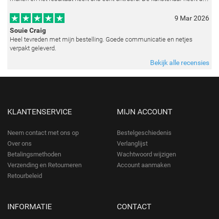
emoties perfect weten vast te leggen en zelfs kleine details zoals de lic
9 Mar 2026
Souie Craig
Heel tevreden met mijn bestelling. Goede communicatie en netjes
verpakt geleverd.
Bekijk alle recensies
KLANTENSERVICE
MIJN ACCOUNT
Neem contact met ons op
Bestelgeschiedenis
Over ons
Verlanglijst
Betalingsmethoden
Wachtwoord wijzigen
Verzending en Retourneren
Account aanmaken
Retourbeleid
INFORMATIE
CONTACT