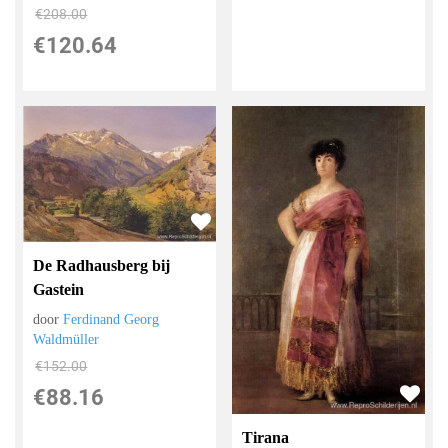
€
208.00
€
120.64
De Radhausberg bij
Gastein
door
Ferdinand Georg
Waldmüller
€
152.00
€
88.16
Tirana