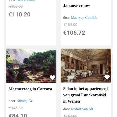
Japanse vrouw
€
190.00
€
110.20
door
Maurycy Gottlieb
€
184.00
€
106.72
Salon in het appartement
Marmerzaag in Carrara
van graaf Lanckoroński
in Wenen
door
Nikolaj Ge
€
145.00
door
Rudolf von Alt
€
84.10
€
152.00