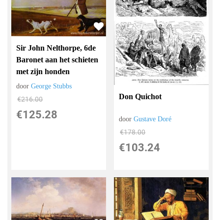
Sir John Nelthorpe, 6de
Baronet aan het schieten
met zijn honden
door
George Stubbs
Don Quichot
€
216.00
€
125.28
door
Gustave Doré
€
178.00
€
103.24