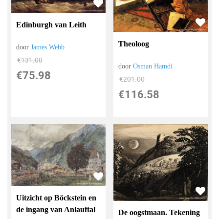
Edinburgh van Leith
Theoloog
door
James Webb
€
131.00
door
Osman Hamdi
€
75.98
€
201.00
€
116.58
Uitzicht op Böckstein en
de ingang van Anlauftal
De oogstmaan. Tekening