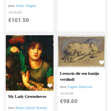
door
Arthur Hughes
€
175.00
€
101.50
Leeuwin die een konijn
verslindt
door
Eugène Delacroix
€
170.00
My Lady Greensleeves
€
98.60
door
Dante Gabriël Rossetti