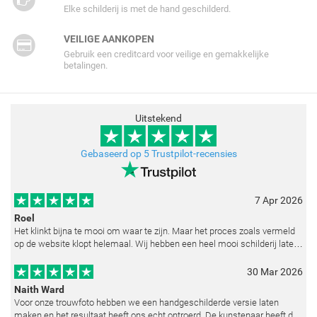
Elke schilderij is met de hand geschilderd.
VEILIGE AANKOPEN
Gebruik een creditcard voor veilige en gemakkelijke
betalingen.
Uitstekend
Gebaseerd op 5 Trustpilot-recensies
7 Apr 2026
Roel
Het klinkt bijna te mooi om waar te zijn. Maar het proces zoals vermeld
op de website klopt helemaal. Wij hebben een heel mooi schilderij laten
reproduceren op basis van toegestuurde foto's. De communicatie i
30 Mar 2026
Naith Ward
Voor onze trouwfoto hebben we een handgeschilderde versie laten
maken en het resultaat heeft ons echt ontroerd. De kunstenaar heeft de