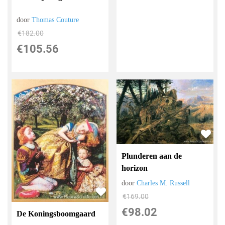
door
Thomas Couture
€
182.00
€
105.56
Plunderen aan de
horizon
door
Charles M. Russell
€
169.00
€
98.02
De Koningsboomgaard