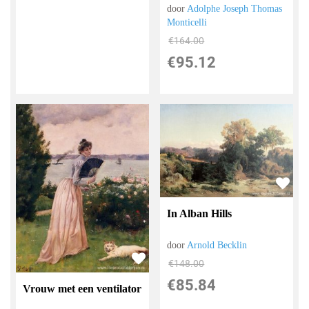
door
Adolphe Joseph Thomas
Monticelli
€
164.00
€
95.12
In Alban Hills
door
Arnold Becklin
€
148.00
€
85.84
Vrouw met een ventilator