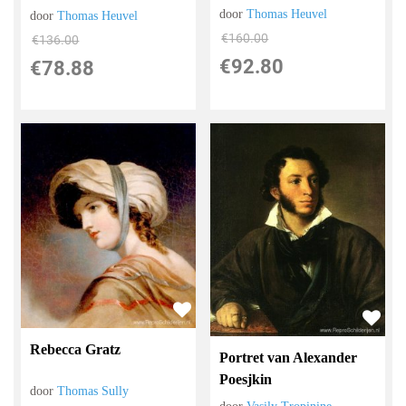
door
Thomas Heuvel
door
Thomas Heuvel
€
160.00
€
136.00
€
92.80
€
78.88
Rebecca Gratz
Portret van Alexander
Poesjkin
door
Thomas Sully