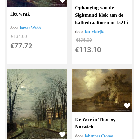
Ophanging van de
Het wrak
Sigismund-klok aan de
kathedraaltoren in 1521 i
door
James Webb
door
Jan Matejko
€
134.00
€
195.00
€
77.72
€
113.10
De Yare in Thorpe,
Norwich
door
Johannes Crome