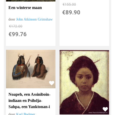
€
155.00
Een winterse maan
€
89.90
door
John Atkinson Grimshaw
€
172.00
€
99.76
Noapeh, een Assiniboin-
indiaan en Psihdja-
Sahpa, een Yanktonan-i
door
Karl Bodmer