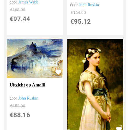
door
James Webb
door
John Ruskin
€
168.00
€
164.00
€
97.44
€
95.12
Uitzicht op Amalfi
door
John Ruskin
€
152.00
€
88.16