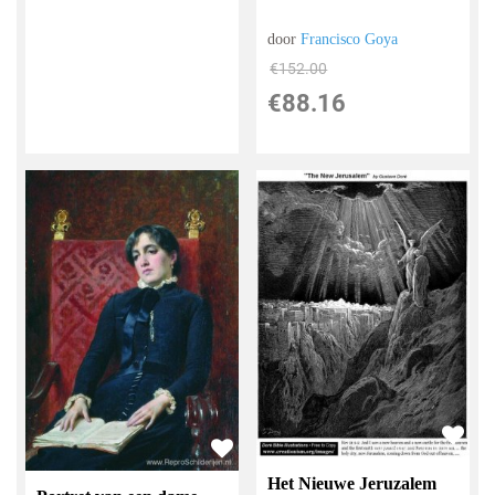
door
Francisco Goya
€
152.00
€
88.16
Het Nieuwe Jeruzalem