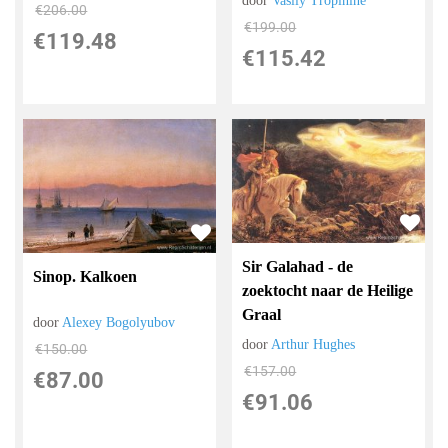
door
Vasily Tropinine
€
206.00
€
199.00
€
119.48
€
115.42
Sir Galahad - de
Sinop. Kalkoen
zoektocht naar de Heilige
Graal
door
Alexey Bogolyubov
door
Arthur Hughes
€
150.00
€
157.00
€
87.00
€
91.06