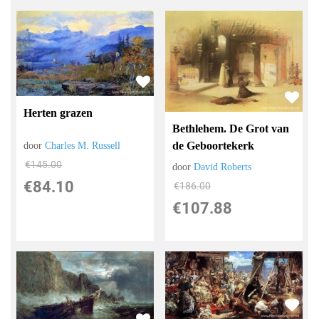
Herten grazen
Bethlehem. De Grot van
de Geboortekerk
door
Charles M. Russell
€
145.00
door
David Roberts
€
84.10
€
186.00
€
107.88