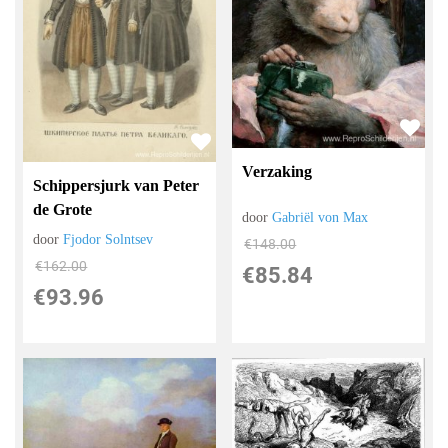
Verzaking
Schippersjurk van Peter
de Grote
door
Gabriël von Max
door
Fjodor Solntsev
€
148.00
€
162.00
€
85.84
€
93.96