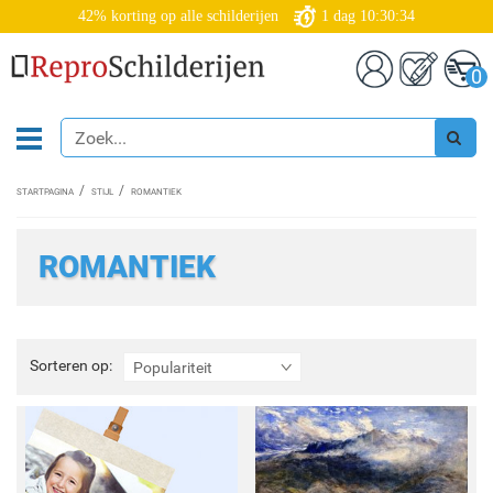
42% korting op alle schilderijen
1
dag
10:30:32
0
STARTPAGINA
STIJL
ROMANTIEK
ROMANTIEK
Sorteren
Sorteren op:
Populariteit
op: