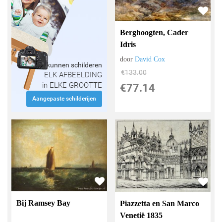
Berghoogten, Cader
Idris
door
David Cox
Wij kunnen schilderen
€
133.00
ELK AFBEELDING
in ELKE GROOTTE
€
77.14
Aangepaste schilderijen
Bij Ramsey Bay
Piazzetta en San Marco
Venetië 1835