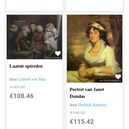
Laatste optreden
door
Gabriël von Max
€
187.00
Portret van Janet
€
108.46
Dundas
door
Hendrik Raeburn
€
199.00
€
115.42