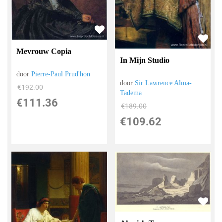
Mevrouw Copia
In Mijn Studio
door
Pierre-Paul Prud'hon
door
Sir Lawrence Alma-
€
192.00
Tadema
€
111.36
€
189.00
€
109.62