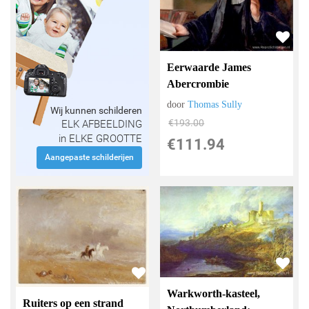
Eerwaarde James
Abercrombie
door
Thomas Sully
Wij kunnen schilderen
€
193.00
ELK AFBEELDING
in ELKE GROOTTE
€
111.94
Aangepaste schilderijen
Warkworth-kasteel,
Ruiters op een strand