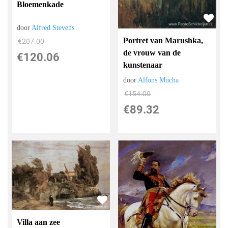
Bloemenkade
door
Alfred Stevens
Portret van Marushka,
€
207.00
de vrouw van de
€
120.06
kunstenaar
door
Alfons Mucha
€
154.00
€
89.32
Villa aan zee