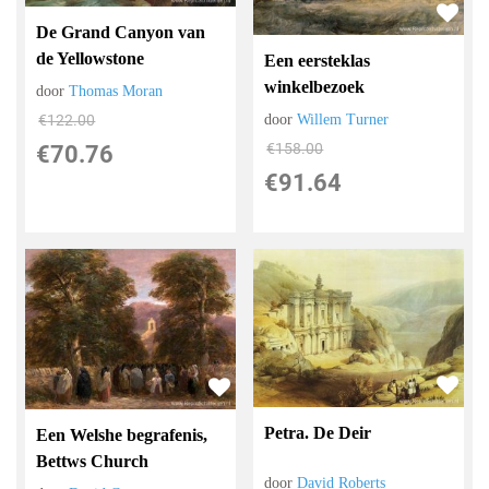
De Grand Canyon van
de Yellowstone
Een eersteklas
winkelbezoek
door
Thomas Moran
€
122.00
door
Willem Turner
€
158.00
€
70.76
€
91.64
Petra. De Deir
Een Welshe begrafenis,
Bettws Church
door
David Roberts