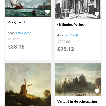
Zeegezicht
Orthodox Woloska
door
James Webb
door
Jan Matejko
€
152.00
€
164.00
€
88.16
€
95.12
Venetië in de schemering