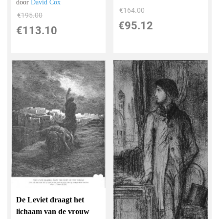
door
David Cox
€
164.00
€
195.00
€
95.12
€
113.10
De Leviet draagt ​​het
lichaam van de vrouw