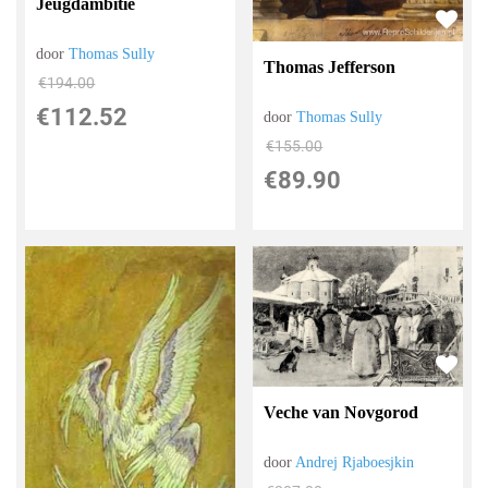
Jeugdambitie
door
Thomas Sully
Thomas Jefferson
€
194.00
€
112.52
door
Thomas Sully
€
155.00
€
89.90
Veche van Novgorod
door
Andrej Rjaboesjkin