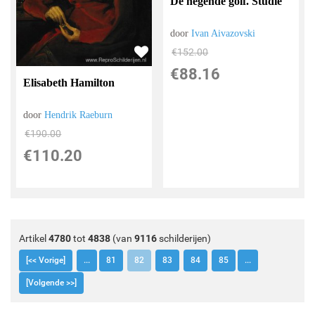
De negende golf. Studie
door
Ivan Aivazovski
€
152.00
€
88.16
Elisabeth Hamilton
door
Hendrik Raeburn
€
190.00
€
110.20
Artikel
4780
tot
4838
(van
9116
schilderijen)
[<< Vorige]
...
81
82
83
84
85
...
[Volgende >>]