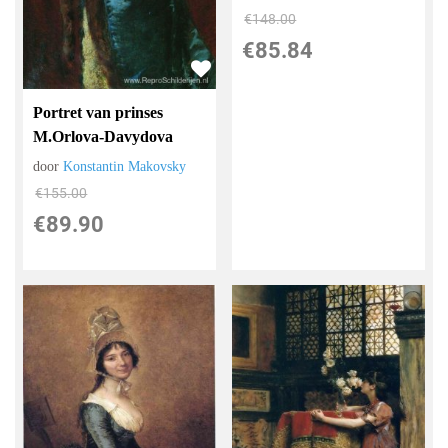
€
148.00
€
85.84
Portret van prinses
M.Orlova-Davydova
door
Konstantin Makovsky
€
155.00
€
89.90