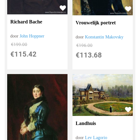
Richard Bache
Vrouwelijk portret
door
John Hoppner
door
Konstantin Makovsky
€
199.00
€
196.00
€
115.42
€
113.68
Landhuis
door
Lev Lagorio