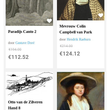
Mevrouw Colin
Paradijs Canto 2
Campbell van Park
door
Hendrik Raeburn
door
Gustave Doré
€
214.00
€
194.00
€
124.12
€
112.52
Otto van de Zilveren
Hand 8