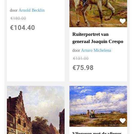
door
Arnold Becklin
€
180.00
€
104.40
Ruiterportret van
generaal Joaquín Crespo
door
Arturo Michelena
€
131.00
€
75.98
Vliegeren met de vlieger