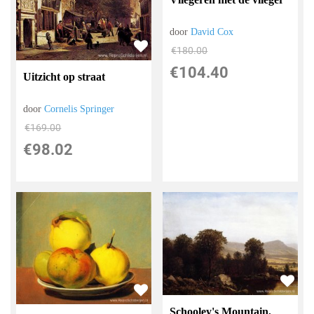
door
David Cox
€
180.00
€
104.40
Uitzicht op straat
door
Cornelis Springer
€
169.00
€
98.02
Schooley's Mountain,