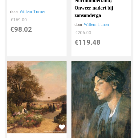
Northumberland;
Onweer nadert bij
door
Willem Turner
zonsonderga
€
169.00
door
Willem Turner
€
98.02
€
206.00
€
119.48