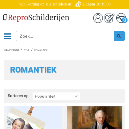
42% korting op alle schilderijen
2
dagen
10:19:07
0
STARTPAGINA
STIJL
ROMANTIEK
ROMANTIEK
Sorteren
Sorteren op:
Populariteit
op: