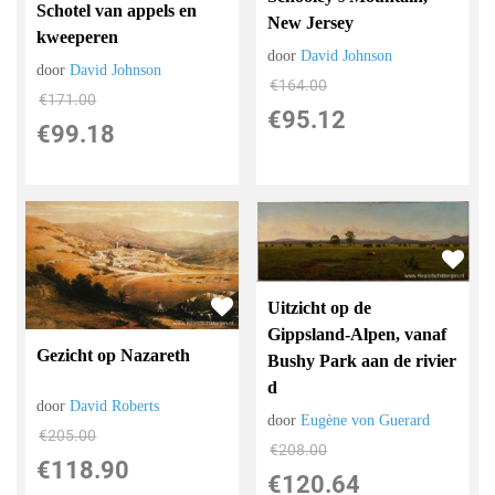
Schotel van appels en
New Jersey
kweeperen
door
David Johnson
door
David Johnson
€
164.00
€
171.00
€
95.12
€
99.18
Uitzicht op de
Gippsland-Alpen, vanaf
Gezicht op Nazareth
Bushy Park aan de rivier
d
door
David Roberts
door
Eugène von Guerard
€
205.00
€
208.00
€
118.90
€
120.64