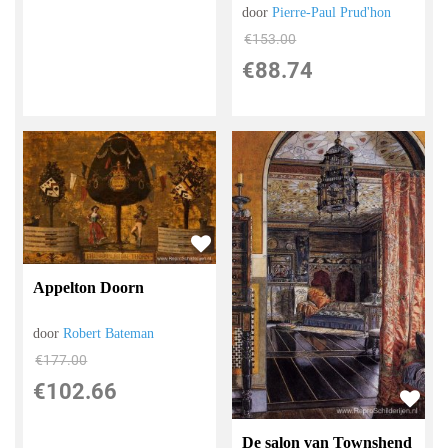
door
Pierre-Paul Prud'hon
€
153.00
€
88.74
Appelton Doorn
door
Robert Bateman
€
177.00
€
102.66
De salon van Townshend