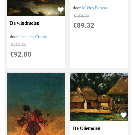
door
Miklos Barabas
€
154.00
De windmolen
€
89.32
door
Johannes Crome
€
160.00
€
92.80
De Oliemolen