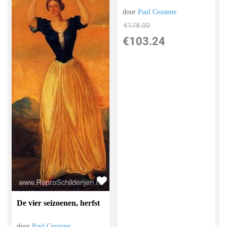
door
Paul Cezanne
€
178.00
€
103.24
De vier seizoenen, herfst
door
Paul Cezanne