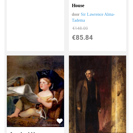
House
door
Sir Lawrence Alma-
Tadema
€
148.00
€
85.84