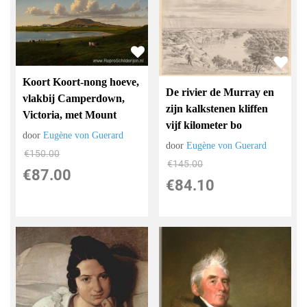
Koort Koort-nong hoeve,
De rivier de Murray en
vlakbij Camperdown,
zijn kalkstenen kliffen
Victoria, met Mount
vijf kilometer bo
door
Eugène von Guerard
door
Eugène von Guerard
€
150.00
€
145.00
€
87.00
€
84.10