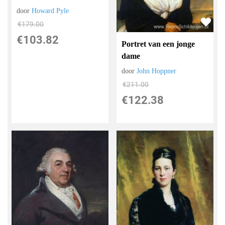
door
Howard Pyle
€
179.00
€
103.82
Portret van een jonge
dame
door
John Hoppner
€
211.00
€
122.38