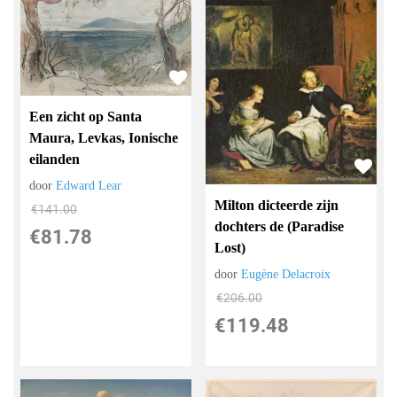
Een zicht op Santa
Maura, Levkas, Ionische
eilanden
door
Edward Lear
Milton dicteerde zijn
€
141.00
dochters de (Paradise
€
81.78
Lost)
door
Eugène Delacroix
€
206.00
€
119.48