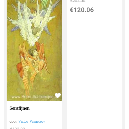
€
207.00
€
120.06
Serafijnen
door
Victor Vasnetsov