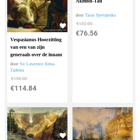
Akmish-Tau
door
Taras Sjevtsjenko
€
132.00
€
76.56
Vespasianus Hoorzitting
van een van zijn
generaals over de innam
door
Sir Lawrence Alma-
Tadema
€
198.00
€
114.84