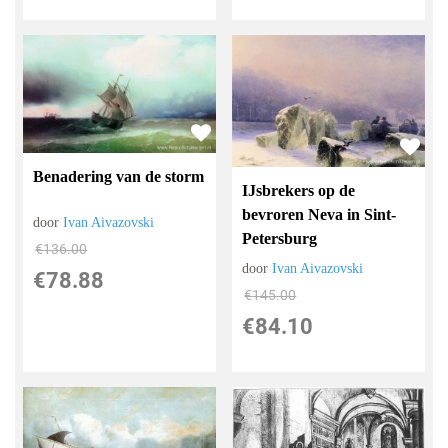
Benadering van de storm
IJsbrekers op de
bevroren Neva in Sint-
door
Ivan Aivazovski
Petersburg
€
136.00
door
Ivan Aivazovski
€
78.88
€
145.00
€
84.10