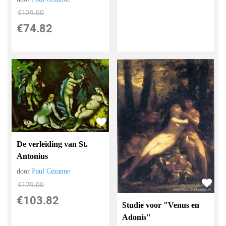
€
129.00
€
74.82
De verleiding van St.
Antonius
door
Paul Cezanne
€
179.00
€
103.82
Studie voor "Venus en
Adonis"