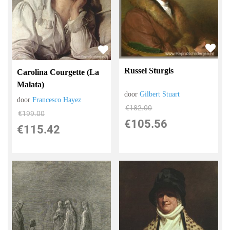
Russel Sturgis
Carolina Courgette (La
Malata)
door
Gilbert Stuart
door
Francesco Hayez
€
182.00
€
199.00
€
105.56
€
115.42