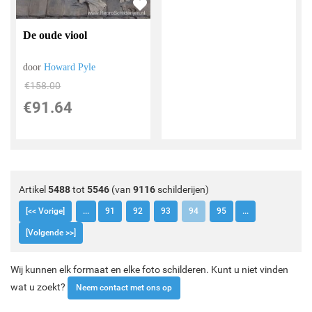
De oude viool
door
Howard Pyle
€
158.00
€
91.64
Artikel
5488
tot
5546
(van
9116
schilderijen)
[<< Vorige]
...
91
92
93
94
95
...
[Volgende >>]
Wij kunnen elk formaat en elke foto schilderen. Kunt u niet vinden
wat u zoekt?
Neem contact met ons op