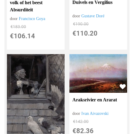
Duivels en Vergilius
volk of het beest
Absurditeit
door
Gustave Doré
door
Francisco Goya
€
190.00
€
183.00
€
110.20
€
106.14
Araksrivier en Ararat
door
Ivan Aivazovski
€
142.00
€
82.36