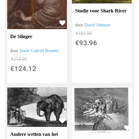
Studie voor Shark River
door
David Johnson
€
162.00
De Slinger
€
93.96
door
Dante Gabriël Rossetti
€
214.00
€
124.12
Andere wetten van het