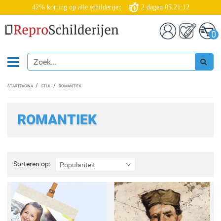
42% korting op alle schilderijen
2
dagen
05:21:10
0
STARTPAGINA
STIJL
ROMANTIEK
ROMANTIEK
Sorteren
Sorteren op:
Populariteit
op: