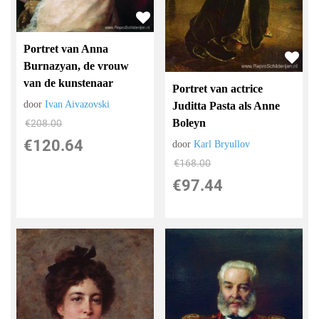
Portret van Anna
Burnazyan, de vrouw
van de kunstenaar
Portret van actrice
door
Ivan Aivazovski
Juditta Pasta als Anne
Boleyn
€
208.00
€
120.64
door
Karl Bryullov
€
168.00
€
97.44