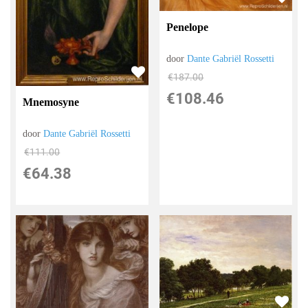
Penelope
door
Dante Gabriël Rossetti
€
187.00
€
108.46
Mnemosyne
door
Dante Gabriël Rossetti
€
111.00
€
64.38