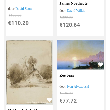
James Northcote
door
David Scott
door
David Wilkie
€
190.00
€
208.00
€
110.20
€
120.64
Zee baai
door
Ivan Aivazovski
€
134.00
€
77.72