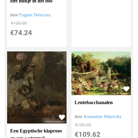
Het huisje in het bos
door
Eugène Delacroix
€
128.00
€
74.24
Lentebacchanalen
door
Konstantin Makovsky
€
189.00
Een Egyptische klaproos
€
109.62