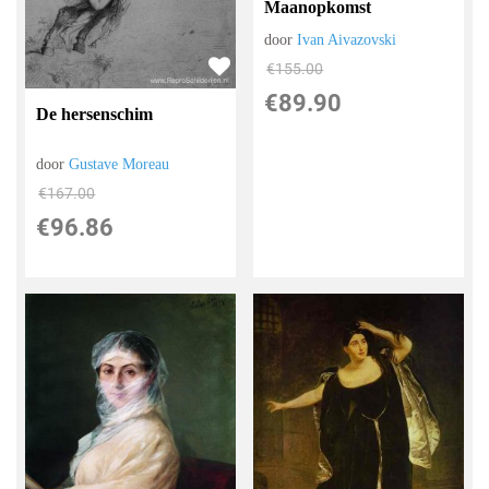
Maanopkomst
door
Ivan Aivazovski
€
155.00
€
89.90
De hersenschim
door
Gustave Moreau
€
167.00
€
96.86