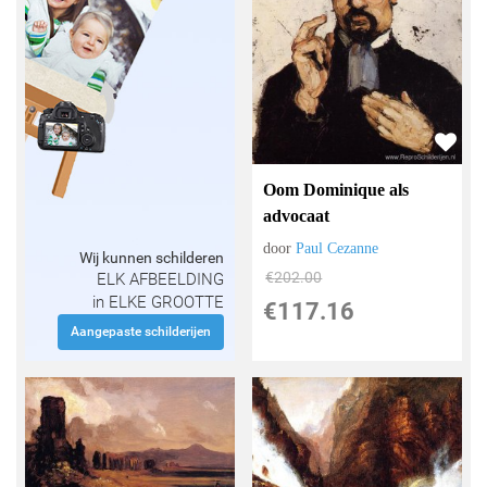
Oom Dominique als
advocaat
door
Paul Cezanne
Wij kunnen schilderen
€
202.00
ELK AFBEELDING
in ELKE GROOTTE
€
117.16
Aangepaste schilderijen