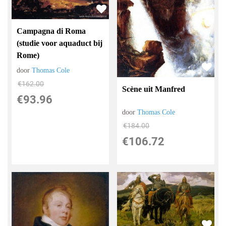
Campagna di Roma
(studie voor aquaduct bij
Rome)
door
Thomas Cole
€
162.00
Scène uit Manfred
€
93.96
door
Thomas Cole
€
184.00
€
106.72