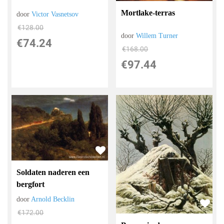
Mortlake-terras
door
Victor Vasnetsov
€
128.00
door
Willem Turner
€
74.24
€
168.00
€
97.44
Soldaten naderen een
bergfort
door
Arnold Becklin
€
172.00