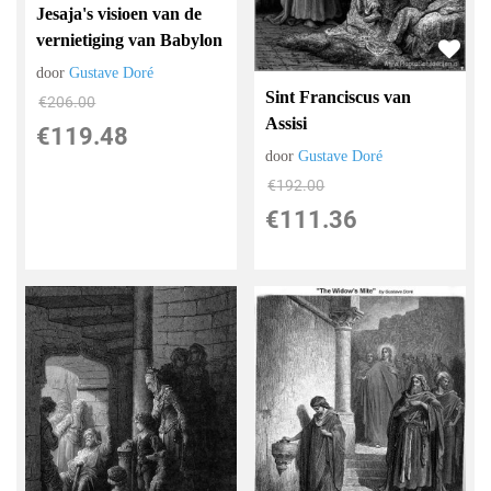
Jesaja's visioen van de
vernietiging van Babylon
door
Gustave Doré
Sint Franciscus van
€
206.00
Assisi
€
119.48
door
Gustave Doré
€
192.00
€
111.36