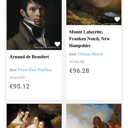
Mount Lafayette,
Franken Notch, New
Hampshire
door
Thomas Heuvel
Arnaud de Beaufort
€
166.00
€
96.28
door
Pierre-Paul Prud'hon
€
164.00
€
95.12