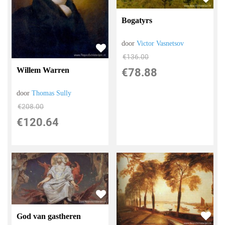
Bogatyrs
door
Victor Vasnetsov
€
136.00
Willem Warren
€
78.88
door
Thomas Sully
€
208.00
€
120.64
God van gastheren