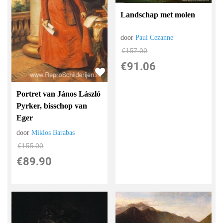
Landschap met molen
door
Paul Cezanne
€
157.00
€
91.06
Portret van János László
Pyrker, bisschop van
Eger
door
Miklos Barabas
€
155.00
€
89.90