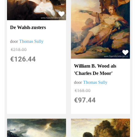
De Walsh-zusters
door
Thomas Sully
€
218.00
€
126.44
William B. Wood als
'Charles De Moor'
door
Thomas Sully
€
168.00
€
97.44