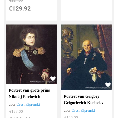
€
224.00
€
129.92
Portret van grote prins
Portret van Grigory
Nikolaj Pavlovich
Grigorievich Kushelev
door
Orest Kiprenski
door
Orest Kiprenski
€
187.00
€
155.00