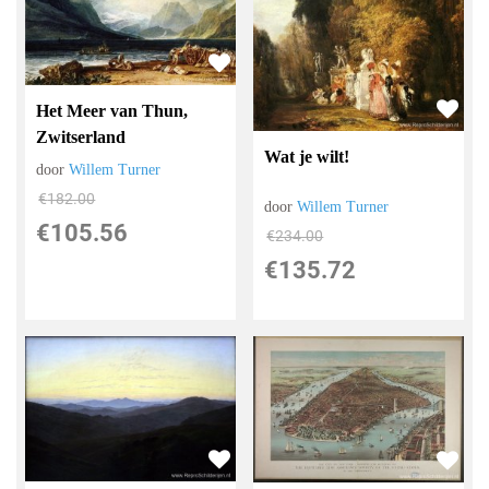
Het Meer van Thun,
Zwitserland
Wat je wilt!
door
Willem Turner
€
182.00
door
Willem Turner
€
105.56
€
234.00
€
135.72