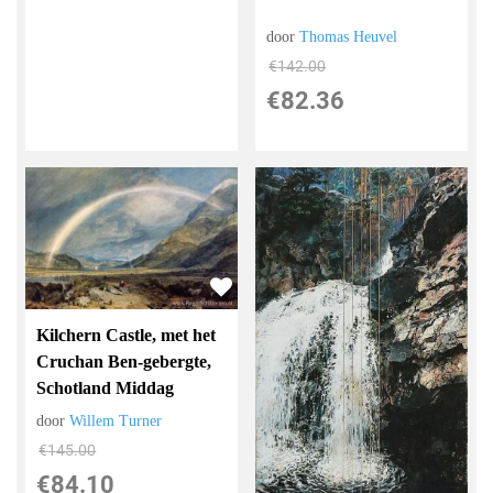
door
Thomas Heuvel
€
142.00
€
82.36
Kilchern Castle, met het
Cruchan Ben-gebergte,
Schotland Middag
door
Willem Turner
€
145.00
€
84.10