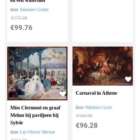
en een watermol
door
Johannes Crome
€
172.00
€
99.76
Carnaval in Athene
Miss Clermont en graaf
door
Nikolaos Gyzis
Melun bij paviljoen bij
€
166.00
Sylvie
€
96.28
door
Luc-Olivier Merson