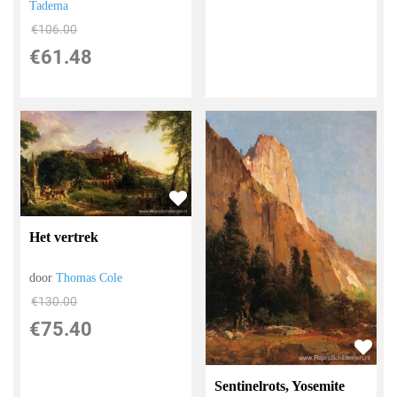
Tadema
€
106.00
€
61.48
Het vertrek
door
Thomas Cole
€
130.00
€
75.40
Sentinelrots, Yosemite