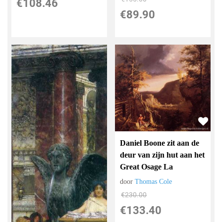
€
108.46
€
89.90
Daniel Boone zit aan de
deur van zijn hut aan het
Great Osage La
door
Thomas Cole
€
230.00
€
133.40