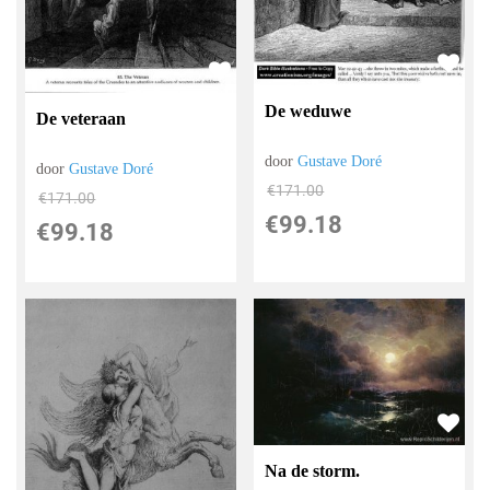
De weduwe
De veteraan
door
Gustave Doré
door
Gustave Doré
€
171.00
€
171.00
€
99.18
€
99.18
Na de storm.