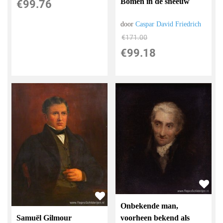
Bomen in de sneeuw
€
99.76
door
Caspar David Friedrich
€
171.00
€
99.18
Onbekende man,
voorheen bekend als
Samuël Gilmour