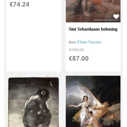
€
74.24
Sint Sebastiaans beloning
door
Eliseu Visconti
€
150.00
€
87.00