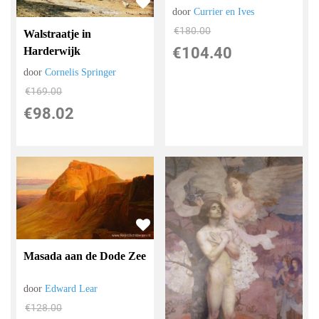
door
Currier en Ives
€
180.00
Walstraatje in
€
104.40
Harderwijk
door
Cornelis Springer
€
169.00
€
98.02
Masada aan de Dode Zee
door
Edward Lear
€
128.00