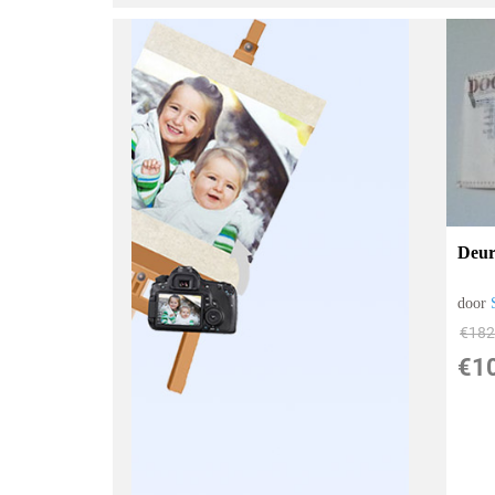
Deur
door
€
182
€
1