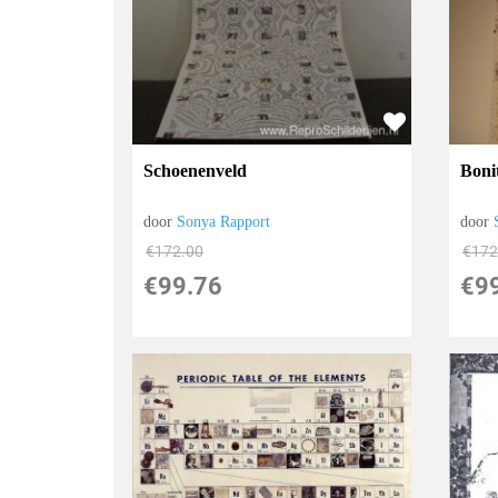
Schoenenveld
Boni
door
Sonya Rapport
door
€
172.00
€
172
€
99.76
€
9