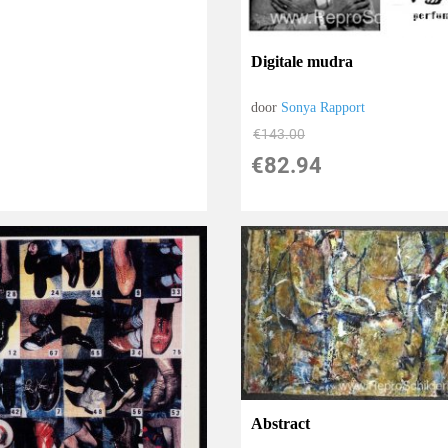
Digitale mudra
door
Sonya Rapport
€
143.00
€
82.94
Abstract