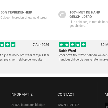
100% TEVREDENHEID
100% MET DE HAND
GESCHILDERD
30 dagen tevreden of uw geld terug.
Elke schilderij is met de han
geschilderd.
7 Apr 2026
30 M
Naith Ward
kt bijna te mooi om waar te zijn. Maar
Voor onze trouwfoto hebben we een
es zoals vermeld op de website
handgeschilderde versie laten make
lemaal. Wij hebben een heel mooi
resultaat heeft ons echt ontroerd. D
ij laten reproduceren op basis van
kunstenaar heeft de emoties perfec
urde foto's. De communicatie i
vast te leggen en zelfs kleine details
de lic
INFORMATIE
CONTACT
M
De 500 beste schilderijen
TAOYI LIMITED