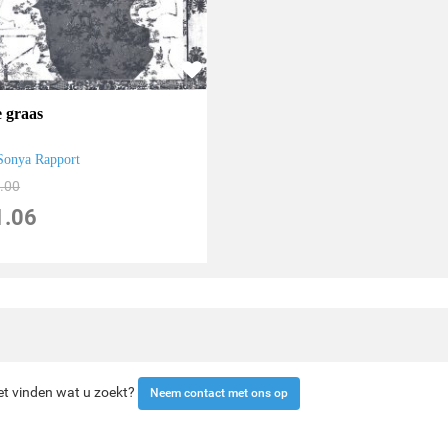
 graas
Sonya Rapport
.00
1.06
iet vinden wat u zoekt?
Neem contact met ons op