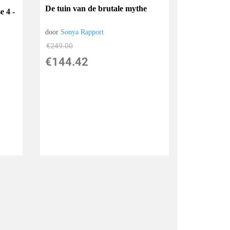
De tuin van de brutale mythe
e 4 -
door
Sonya Rapport
€
249.00
€
144.42