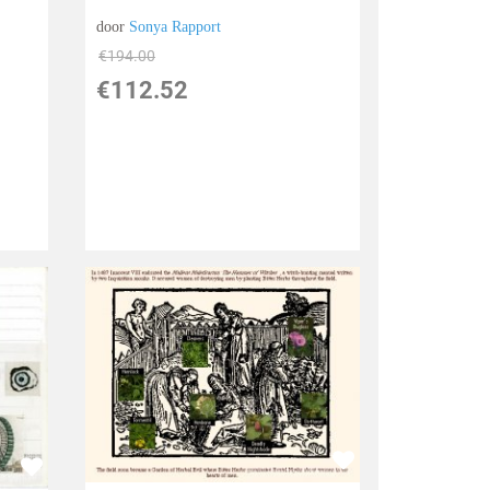
door
Sonya Rapport
€
194.00
€
112.52