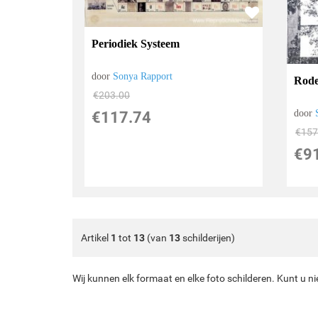
Periodiek Systeem
door
Sonya Rapport
Rode
€
203.00
door
€
117.74
€
157
€
9
Artikel
1
tot
13
(van
13
schilderijen)
Wij kunnen elk formaat en elke foto schilderen. Kunt u n