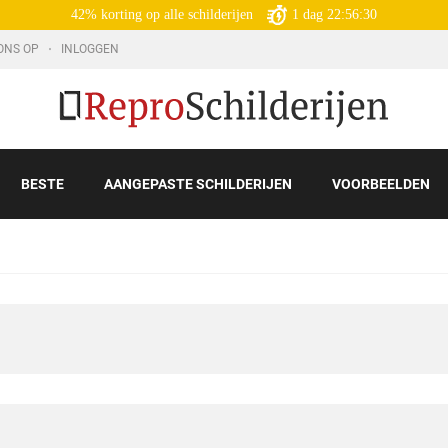
42% korting op alle schilderijen
1
dag
22:56:29
ONS OP
INLOGGEN
BESTE
AANGEPASTE SCHILDERIJEN
VOORBEELDEN