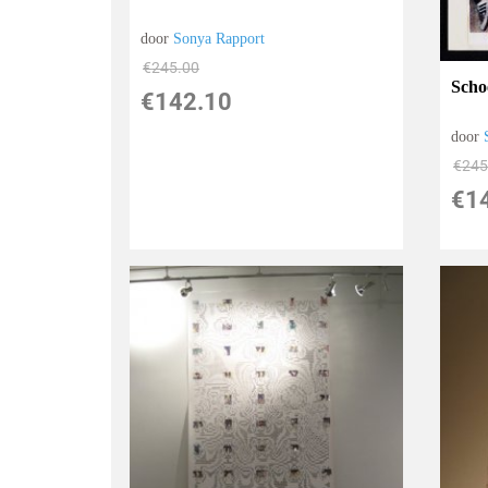
door
Sonya Rapport
€
245.00
Scho
€
142.10
door
€
245
€
1