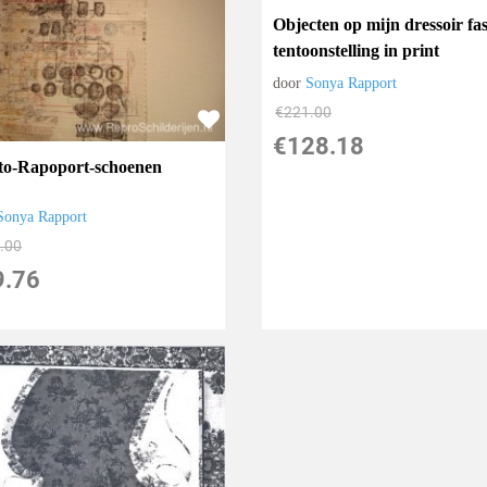
Objecten op mijn dressoir fas
tentoonstelling in print
door
Sonya Rapport
€
221.00
€
128.18
to-Rapoport-schoenen
Sonya Rapport
.00
9.76