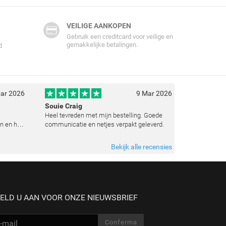
VEILIGE AANKOPEN
Gebruik een creditcard voor veilige en
gemakkelijke betalingen.
d
ar 2026
9 Mar 2026
Souie Craig
Heel tevreden met mijn bestelling. Goede
n en het
communicatie en netjes verpakt geleverd.
e
t weten
Bekijk alle recensies
 zoals
ELD U AAN VOOR ONZE NIEUWSBRIEF