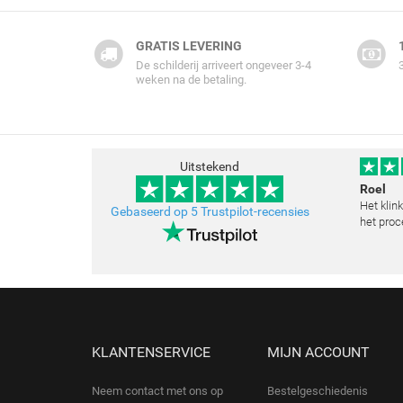
GRATIS LEVERING
De schilderij arriveert ongeveer 3-4
weken na de betaling.
Uitstekend
Roel
Het klin
Gebaseerd op 5 Trustpilot-recensies
het proc
klopt he
schilder
toegestu
KLANTENSERVICE
MIJN ACCOUNT
Neem contact met ons op
Bestelgeschiedenis