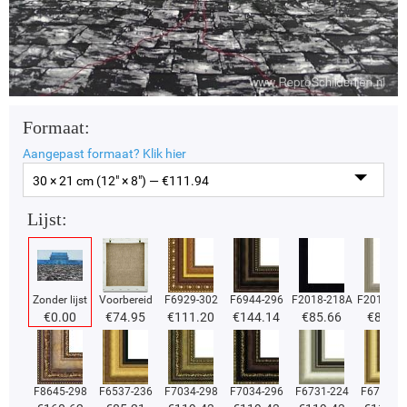
Formaat:
Aangepast formaat?
Klik hier
30 × 21 cm (12" × 8") — €
111.94
Lijst:
Zonder lijst
Voorbereid
F6929-302
F6944-296
F2018-218A
F2018-37
€
0.00
€
74.95
€
111.20
€
144.14
€
85.66
€
85.66
F8645-298
F6537-236
F7034-298
F7034-296
F6731-224
F6731-2