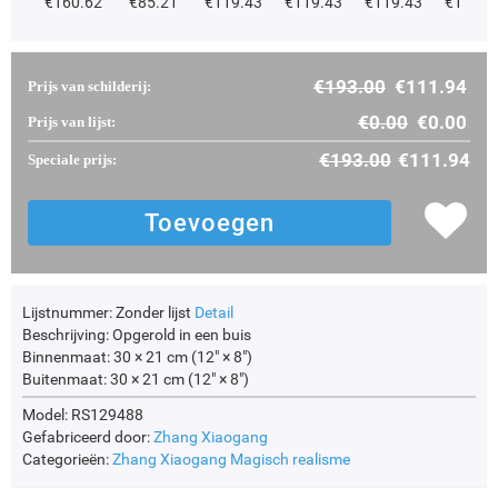
€
160.62
€
85.21
€
119.43
€
119.43
€
119.43
€
119.4
€
193.00
€
111.94
Prijs van schilderij:
€
0.00
€
0.00
Prijs van lijst:
€
193.00
€
111.94
Speciale prijs:
Lijstnummer:
Zonder lijst
Detail
Beschrijving:
Opgerold in een buis
Binnenmaat:
30 × 21 cm (12" × 8")
Buitenmaat:
30 × 21 cm (12" × 8")
Model: RS129488
Gefabriceerd door:
Zhang Xiaogang
Categorieën:
Zhang Xiaogang
Magisch realisme