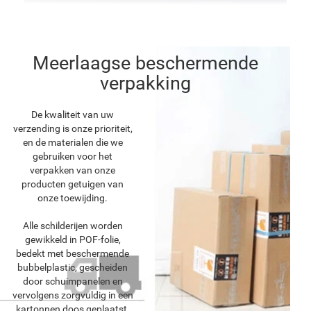
Meerlaagse beschermende
verpakking
De kwaliteit van uw
verzending is onze prioriteit,
en de materialen die we
gebruiken voor het
verpakken van onze
producten getuigen van
onze toewijding.
Alle schilderijen worden
gewikkeld in POF-folie,
bedekt met beschermende
bubbelplastic, gescheiden
door schuimpanelen en
vervolgens zorgvuldig in een
kartonnen doos geplaatst.