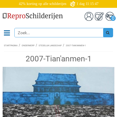
42% korting op alle schilderijen
1
dag
11:15:47
0
STARTPAGINA
ONDERWERP
STEDELIJK LANDSCHAP
2007-TIAN'ANMEN-1
2007-Tian'anmen-1