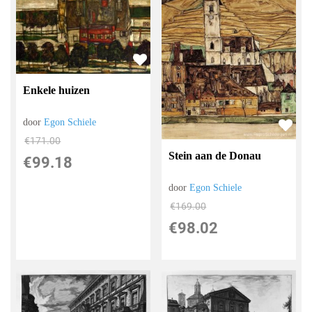
Enkele huizen
door
Egon Schiele
€
171.00
Stein aan de Donau
€
99.18
door
Egon Schiele
€
169.00
€
98.02