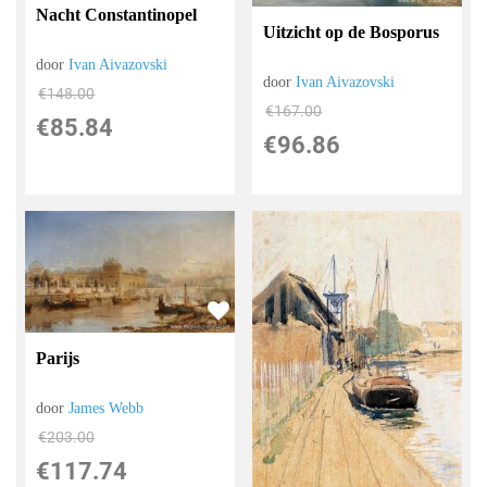
Nacht Constantinopel
Uitzicht op de Bosporus
door
Ivan Aivazovski
door
Ivan Aivazovski
€
148.00
€
167.00
€
85.84
€
96.86
Parijs
door
James Webb
€
203.00
€
117.74