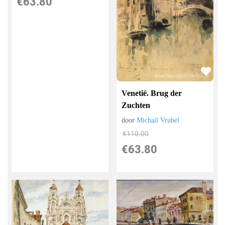
€
63.80
Venetië. Brug der
Zuchten
door
Michail Vrubel
€
110.00
€
63.80