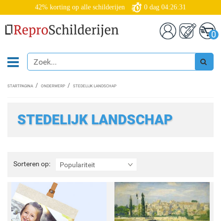
42% korting op alle schilderijen
0
dag
04:26:29
0
STARTPAGINA
ONDERWERP
STEDELIJK LANDSCHAP
STEDELIJK LANDSCHAP
Sorteren
Sorteren op:
Populariteit
op: