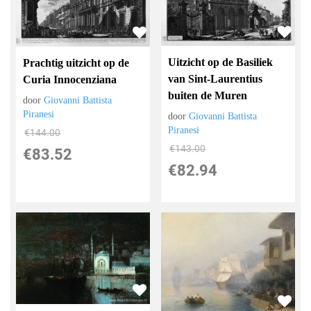
Uitzicht op de Basiliek
Prachtig uitzicht op de
van Sint-Laurentius
Curia Innocenziana
buiten de Muren
door
Giovanni Battista
Piranesi
door
Giovanni Battista
Piranesi
€
144.00
€
143.00
€
83.52
€
82.94