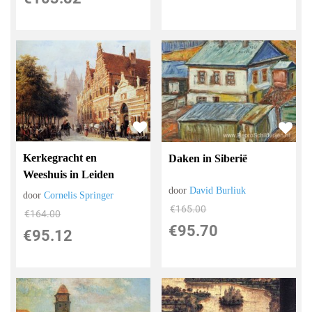
Kerkegracht en
Daken in Siberië
Weeshuis in Leiden
door
David Burliuk
door
Cornelis Springer
€
165.00
€
164.00
€
95.70
€
95.12