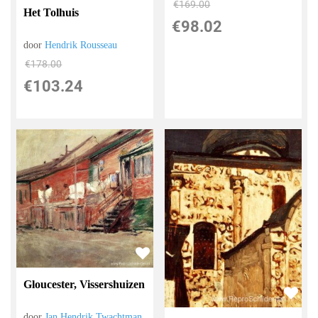
€
169.00
Het Tolhuis
€
98.02
door
Hendrik Rousseau
€
178.00
€
103.24
Gloucester, Vissershuizen
door
Jan Hendrik Twachtman