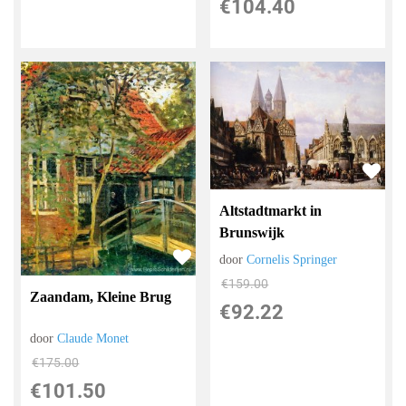
€
104.40
Altstadtmarkt in
Brunswijk
door
Cornelis Springer
€
159.00
Zaandam, Kleine Brug
€
92.22
door
Claude Monet
€
175.00
€
101.50