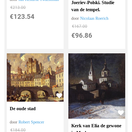
Joeriev-Polski. Studie
€
213.00
van de tempel.
€
123.54
door
Nicolaas Roerich
€
167.00
€
96.86
De oude stad
door
Robert Spencer
Kerk van Elia de gewone
€
184.00