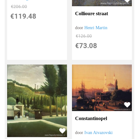
€
206.00
Collioure straat
€
119.48
door
Henri Martin
€
126.00
€
73.08
Constantinopel
door
Ivan Aivazovski