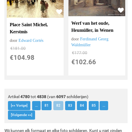
Werf van het oude,
Place Saint Michel,
Heumüller, in Wenen
Kerstmis
door
Ferdinand Georg
door
Edward Cortés
Waldmüller
€
181.00
€
177.00
€
104.98
€
102.66
Artikel
4780
tot
4838
(van
6097
schilderijen)
[<< Vorige]
...
81
82
83
84
85
...
[Volgende >>]
Wij kunnen elk formaat en elke foto schilderen. Kunt u niet vinden