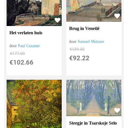
Brug in Venetië
Het verlaten huis
door
Samuel Mutzner
door
Paul Cezanne
€
159.00
€
177.00
€
92.22
€
102.66
Steegje in Tsarskoje Selo