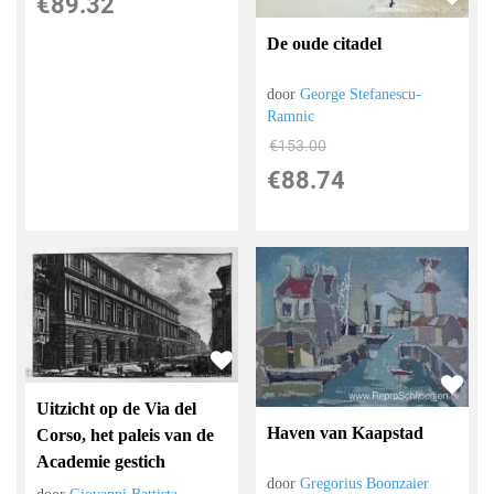
€
89.32
De oude citadel
door
George Stefanescu-
Ramnic
€
153.00
€
88.74
Uitzicht op de Via del
Haven van Kaapstad
Corso, het paleis van de
Academie gestich
door
Gregorius Boonzaier