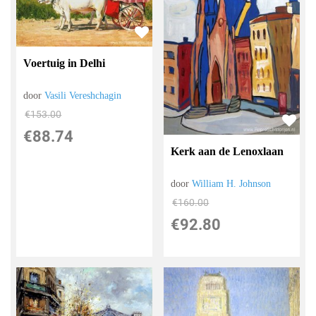
Voertuig in Delhi
door
Vasili Vereshchagin
€
153.00
€
88.74
Kerk aan de Lenoxlaan
door
William H. Johnson
€
160.00
€
92.80