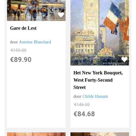
Gare de Lest
door
Antoine Blanchard
€
155.00
€
89.90
Het New York Bouquet,
West Forty-Second
Street
door
Childe Hassam
€
146.00
€
84.68