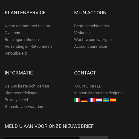
KLANTENSERVICE
MIJN ACCOUNT
Neem contact met ons op
Bestelgeschiedenis
Over ons
Verlanglijst
Betalingsmethoden
Wachtwoord wijzigen
Verzending en Retourneren
Account aanmaken
Retourbeleid
INFORMATIE
CONTACT
De 500 beste schilderijen
TAOYI LIMITED
Klantbeoordelingen
support@reproschilderijen.nl
Privacybeleid
Gebruiksvoorwaarden
MELD U AAN VOOR ONZE NIEUWSBRIEF