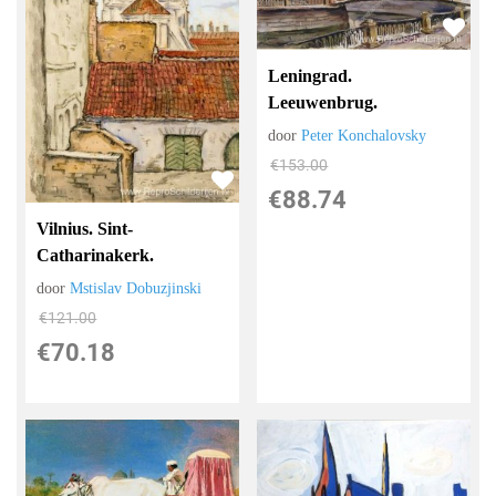
Leningrad.
Leeuwenbrug.
door
Peter Konchalovsky
€
153.00
€
88.74
Vilnius. Sint-
Catharinakerk.
door
Mstislav Dobuzjinski
€
121.00
€
70.18