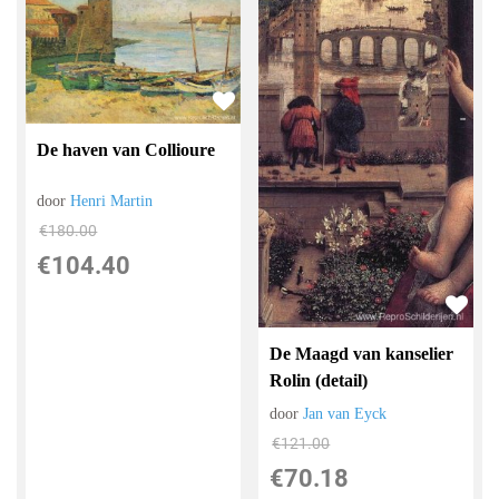
De haven van Collioure
door
Henri Martin
€
180.00
€
104.40
De Maagd van kanselier
Rolin (detail)
door
Jan van Eyck
€
121.00
€
70.18