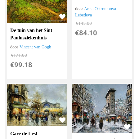
door
Anna Ostroumova-
Lebedeva
€
145.00
De tuin van het Sint-
€
84.10
Paulusziekenhuis
door
Vincent van Gogh
€
171.00
€
99.18
Gare de Lest