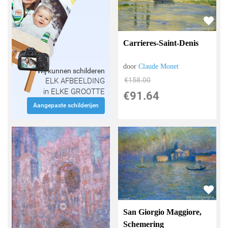
Carrieres-Saint-Denis
door
Claude Monet
Wij kunnen schilderen
€
158.00
ELK AFBEELDING
in ELKE GROOTTE
€
91.64
Aangepaste schilderijen
San Giorgio Maggiore,
Schemering