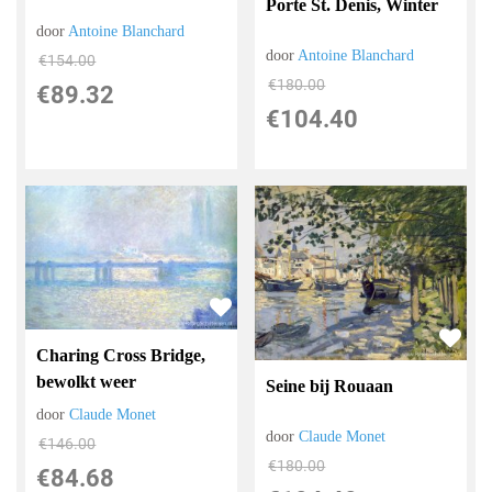
Porte St. Denis, Winter
door
Antoine Blanchard
door
Antoine Blanchard
€
154.00
€
180.00
€
89.32
€
104.40
Charing Cross Bridge,
bewolkt weer
Seine bij Rouaan
door
Claude Monet
door
Claude Monet
€
146.00
€
180.00
€
84.68