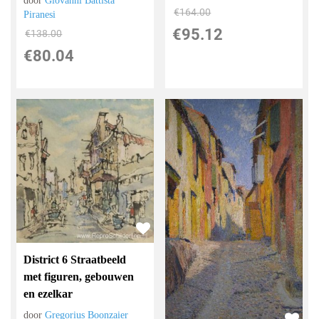
door
Giovanni Battista
€
164.00
Piranesi
€
95.12
€
138.00
€
80.04
District 6 Straatbeeld
met figuren, gebouwen
en ezelkar
door
Gregorius Boonzaier