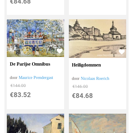
€
84.68
De Parijse Omnibus
Heiligdommen
door
Maurice Prendergast
door
Nicolaas Roerich
€
144.00
€
146.00
€
83.52
€
84.68