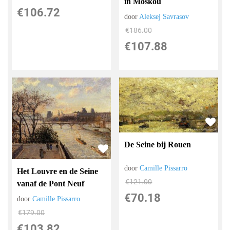
in Moskou
€
106.72
door
Aleksej Savrasov
€
186.00
€
107.88
De Seine bij Rouen
door
Camille Pissarro
Het Louvre en de Seine
€
121.00
vanaf de Pont Neuf
€
70.18
door
Camille Pissarro
€
179.00
€
103.82