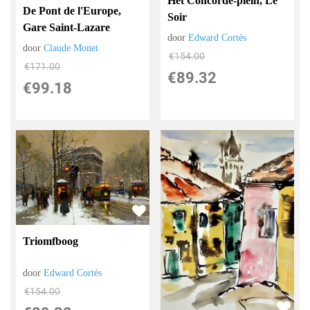
Het Concorde-plein, Le
De Pont de l'Europe,
Soir
Gare Saint-Lazare
door
Edward Cortés
door
Claude Monet
€
154.00
€
171.00
€
89.32
€
99.18
Triomfboog
door
Edward Cortés
€
154.00