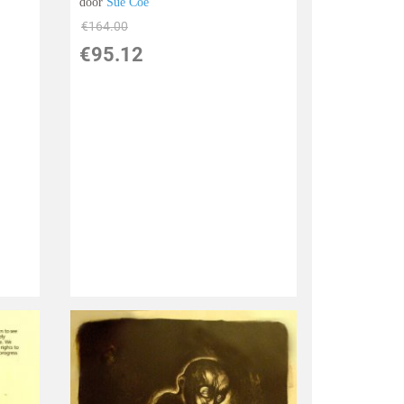
door
Sue Coe
€
164.00
€
95.12