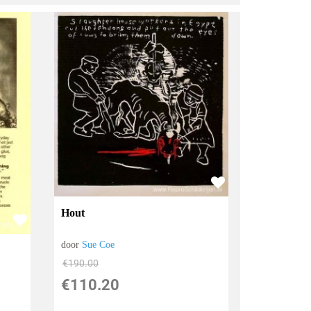
Hout
door
Sue Coe
€
190.00
€
110.20