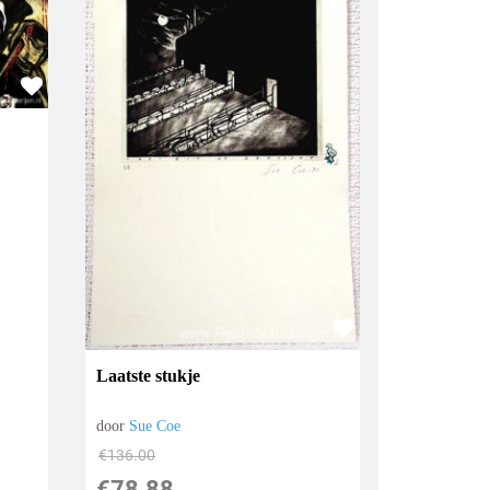
Laatste stukje
door
Sue Coe
€
136.00
€
78.88