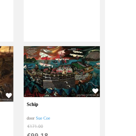
Schip
door
Sue Coe
€
171.00
€
99.18