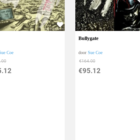
Bullygate
Sue Coe
door
Sue Coe
.00
€
164.00
5.12
€
95.12