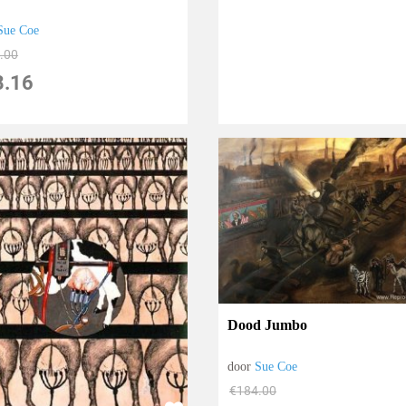
Sue Coe
.00
8.16
Dood Jumbo
door
Sue Coe
€
184.00