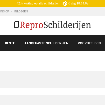
42% korting op alle schilderijen
0
dag
18:14:01
ONS OP
INLOGGEN
BESTE
AANGEPASTE SCHILDERIJEN
VOORBEELDEN