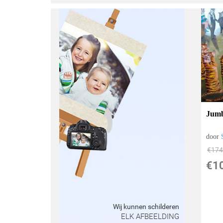
Jumb
door
€
174
€
1
Wij kunnen schilderen
ELK AFBEELDING