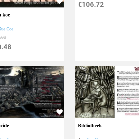
€
106.72
 koe
Sue Coe
.00
0.48
cide
Bibliotheek