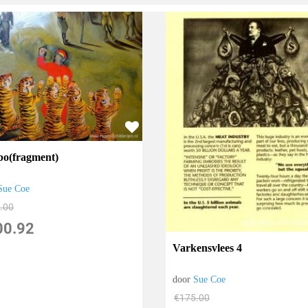
o(fragment)
Sue Coe
.00
00.92
Varkensvlees 4
door
Sue Coe
€
175.00