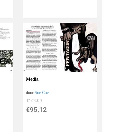
Media
door
Sue Coe
€
164.00
€
95.12