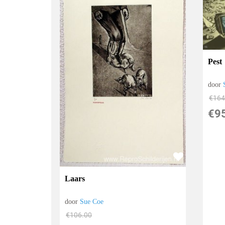
Pest
door
€
164
€
9
Laars
door
Sue Coe
€
106.00