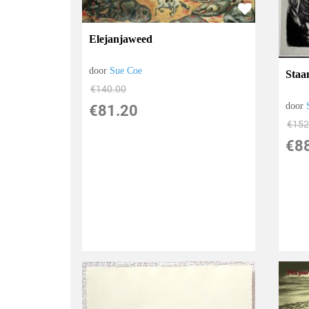
Elejanjaweed
door
Sue Coe
Staa
€
140.00
door
€
81.20
€
152
€
8