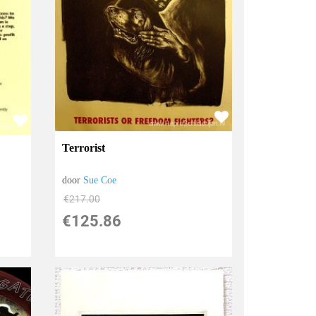
Terrorist
door
Sue Coe
€
217.00
€
125.86