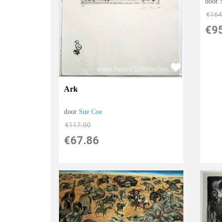
door
€
164
€
9
Ark
door
Sue Coe
€
117.00
€
67.86