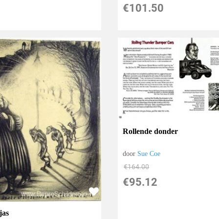
€
101.50
Rollende donder
door
Sue Coe
€
164.00
€
95.12
jas