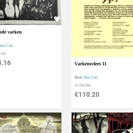
nde varken
Sue Coe
.00
8.16
Varkensvlees 11
door
Sue Coe
€
190.00
€
110.20