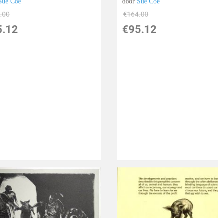
Sue Coe
door
Sue Coe
.00
€
164.00
5.12
€
95.12