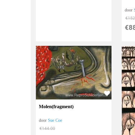
door
€
152
€
8
Molen(fragment)
door
Sue Coe
€
144.00