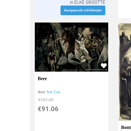
in ELKE GROOTTE
Aangepaste schilderijen
Beer
door
Sue Coe
€
157.00
€
91.06
Bont