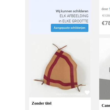
door
Wij kunnen schilderen
€
136
ELK AFBEELDING
in ELKE GROOTTE
€
7
Aangepaste schilderijen
Zonder titel
Cane