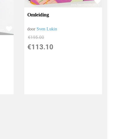
Omleiding
door
Sven Lukin
€
195.00
€
113.10