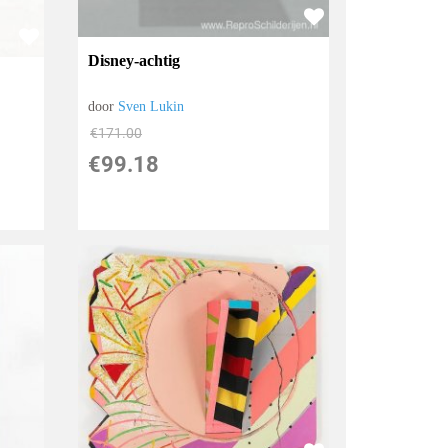
Disney-achtig
door
Sven Lukin
€
171.00
€
99.18