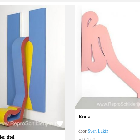
Knus
door
Sven Lukin
r titel
€
164.00