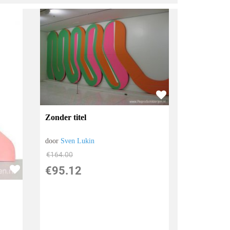
Zonder titel
door
Sven Lukin
€
164.00
€
95.12