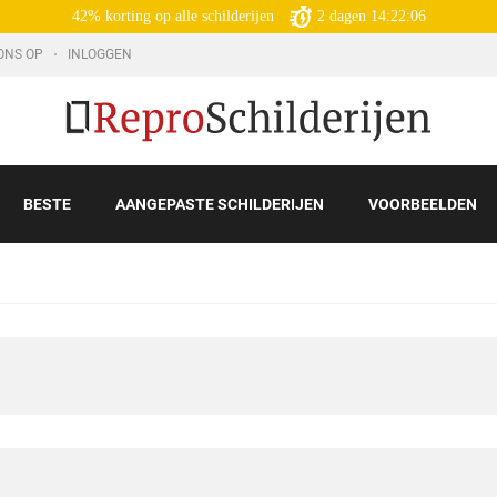
42% korting op alle schilderijen
2
dagen
14:22:05
ONS OP
INLOGGEN
BESTE
AANGEPASTE SCHILDERIJEN
VOORBEELDEN