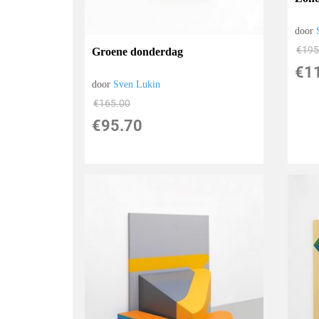
door
€
195
Groene donderdag
€
1
door
Sven Lukin
€
165.00
€
95.70