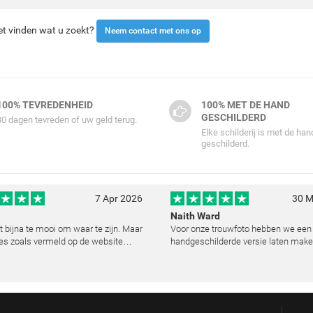
iet vinden wat u zoekt?
Neem contact met ons op
100% TEVREDENHEID
100% MET DE HAND
GESCHILDERD
30 dagen tevreden of uw geld terug.
Elke schilderij is met de han
geschilderd.
7 Apr 2026
30 M
Naith Ward
kt bijna te mooi om waar te zijn. Maar
Voor onze trouwfoto hebben we een
es zoals vermeld op de website
handgeschilderde versie laten make
lemaal. Wij hebben een heel mooi
resultaat heeft ons echt ontroerd. D
ij laten reproduceren op basis van
kunstenaar heeft de emoties perfec
urde foto's. De communicatie i
vast te leggen en zelfs kleine details
de lic