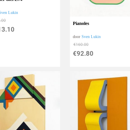
Sven Lukin
.00
Pianoles
13.10
door
Sven Lukin
€
160.00
€
92.80