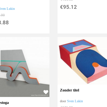
€
95.12
Sven Lukin
.00
8.88
Zonder titel
door
Sven Lukin
stoga