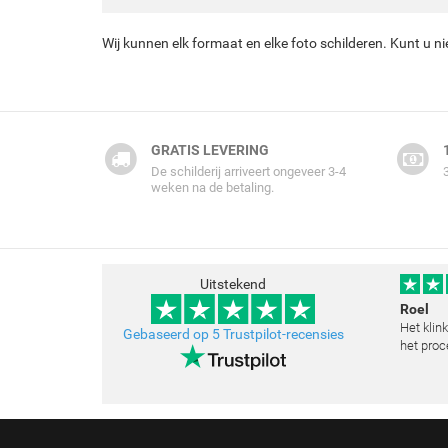
Wij kunnen elk formaat en elke foto schilderen. Kunt u n
GRATIS LEVERING
De schilderij arriveert ongeveer 3-4
weken na de betaling.
Uitstekend
Roel
Het klin
Gebaseerd op 5 Trustpilot-recensies
het proc
klopt he
schilder
toegestu