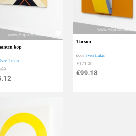
Tucson
anten kop
door
Sven Lukin
Sven Lukin
€
171.00
.00
€
99.18
5.12