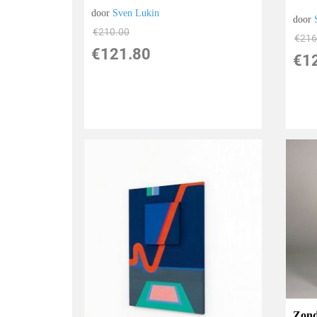
door
Sven Lukin
door
€
210.00
€
216
€
121.80
€
1
Zond