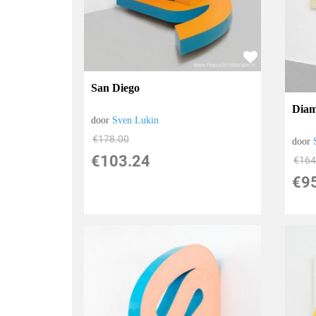
San Diego
Diam
door
Sven Lukin
€
178.00
door
€
103.24
€
164
€
9