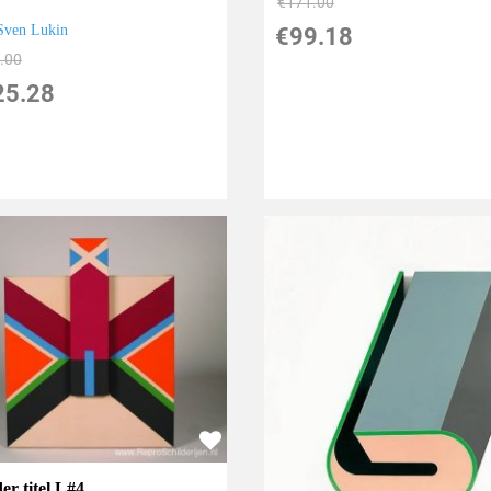
€
171.00
Sven Lukin
€
99.18
.00
25.28
er titel L#4