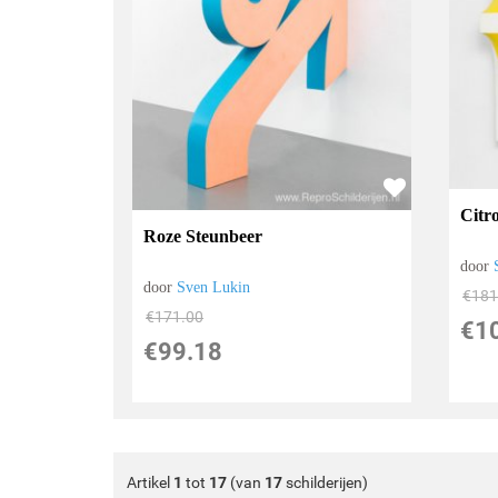
Citr
Roze Steunbeer
door
door
Sven Lukin
€
181
€
171.00
€
1
€
99.18
Artikel
1
tot
17
(van
17
schilderijen)