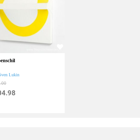
oenschil
Sven Lukin
.00
04.98