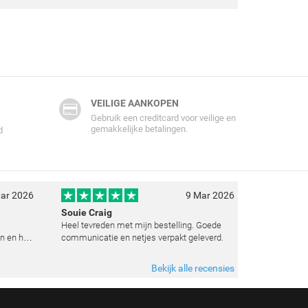
VEILIGE AANKOPEN
Gebruik een creditcard voor veilige en
gemakkelijke betalingen.
d
ar 2026
9 Mar 2026
Souie Craig
Heel tevreden met mijn bestelling. Goede
n en het
communicatie en netjes verpakt geleverd.
e
t weten
Bekijk alle recensies
 zoals