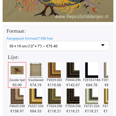
Formaat:
Aangepast formaat?
Klik hier
30 × 19 cm (12" × 7") — €
75.40
Lijst:
Zonder lijst
Voorbereid
F6929-302
F6944-296
F2018-218A
F2018-37
€
0.00
€
74.19
€
110.06
€
142.67
€
84.78
€
84.78
F8645-298
F6537-236
F7034-298
F7034-296
F6731-224
F6731-2
€
158.97
€
84.33
€
118.21
€
118.21
€
118.21
€
118.2