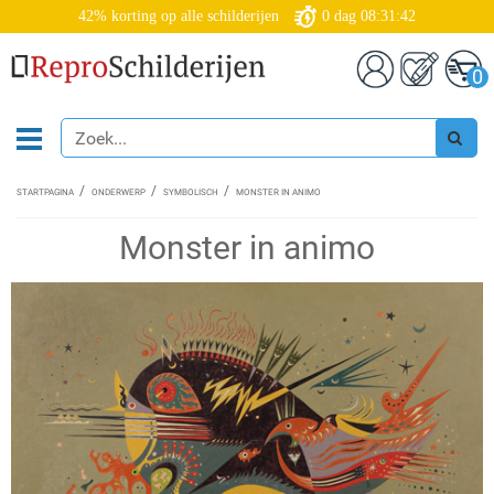
42% korting op alle schilderijen
0
dag
08:31:42
0
STARTPAGINA
ONDERWERP
SYMBOLISCH
MONSTER IN ANIMO
Monster in animo