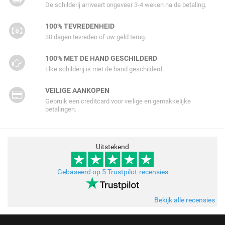
De schilderij arriveert ongeveer 3-4 weken na de betaling.
100% TEVREDENHEID
30 dagen tevreden of uw geld terug.
100% MET DE HAND GESCHILDERD
Elke schilderij is met de hand geschilderd.
VEILIGE AANKOPEN
Gebruik een creditcard voor veilige en gemakkelijke
betalingen.
Uitstekend
Gebaseerd op 5 Trustpilot-recensies
Bekijk alle recensies