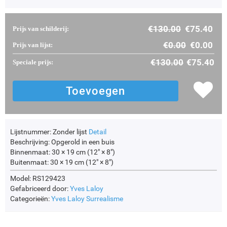
€
130.00
€
75.40
Prijs van schilderij:
€
0.00
€
0.00
Prijs van lijst:
€
130.00
€
75.40
Speciale prijs:
Lijstnummer:
Zonder lijst
Detail
Beschrijving:
Opgerold in een buis
Binnenmaat:
30 × 19 cm (12" × 8")
Buitenmaat:
30 × 19 cm (12" × 8")
Model: RS129423
Gefabriceerd door:
Yves Laloy
Categorieën:
Yves Laloy
Surrealisme