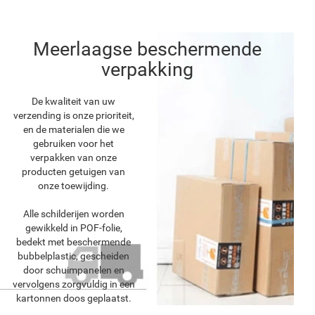
Meerlaagse beschermende
verpakking
De kwaliteit van uw
verzending is onze prioriteit,
en de materialen die we
gebruiken voor het
verpakken van onze
producten getuigen van
onze toewijding.
Alle schilderijen worden
gewikkeld in POF-folie,
bedekt met beschermende
bubbelplastic, gescheiden
door schuimpanelen en
vervolgens zorgvuldig in een
kartonnen doos geplaatst.