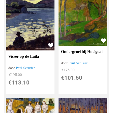
Ondergroei bij Huelgoat
Visser op de Laita
door
Paul Serusier
door
Paul Serusier
€
175.00
€
195.00
€
101.50
€
113.10