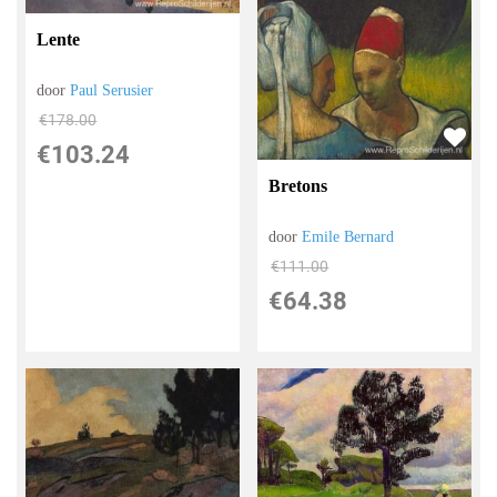
Lente
door
Paul Serusier
€
178.00
€
103.24
Bretons
door
Emile Bernard
€
111.00
€
64.38