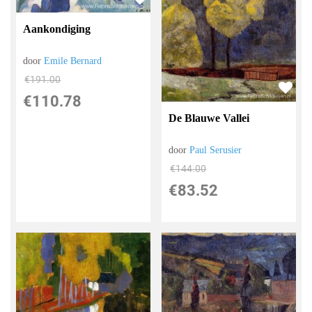
Aankondiging
door
Emile Bernard
€
191.00
€
110.78
De Blauwe Vallei
door
Paul Serusier
€
144.00
€
83.52