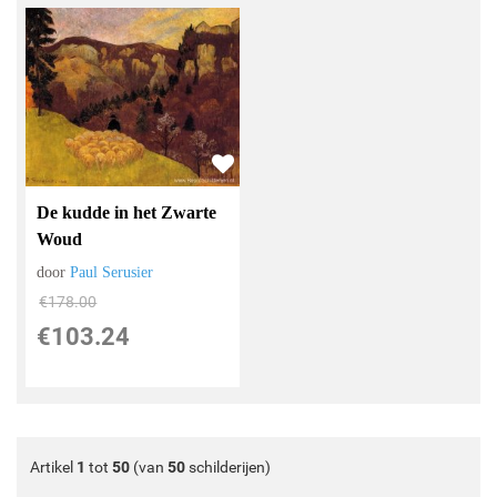
De kudde in het Zwarte
Woud
door
Paul Serusier
€
178.00
€
103.24
Artikel
1
tot
50
(van
50
schilderijen)