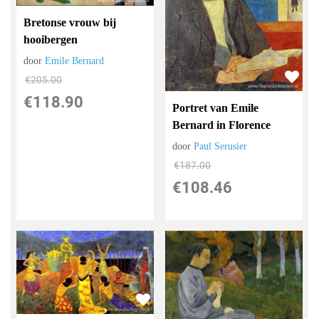
Bretonse vrouw bij
hooibergen
door
Emile Bernard
€
205.00
€
118.90
Portret van Emile
Bernard in Florence
door
Paul Serusier
€
187.00
€
108.46