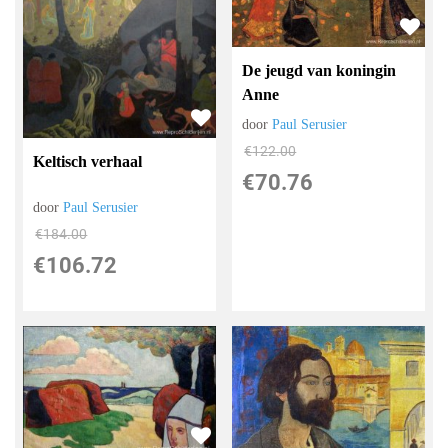
De jeugd van koningin
Anne
door
Paul Serusier
€
122.00
Keltisch verhaal
€
70.76
door
Paul Serusier
€
184.00
€
106.72