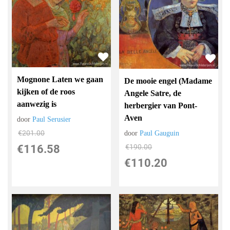
Mognone Laten we gaan
De mooie engel (Madame
kijken of de roos
Angele Satre, de
aanwezig is
herbergier van Pont-
Aven
door
Paul Serusier
€
201.00
door
Paul Gauguin
€
190.00
€
116.58
€
110.20