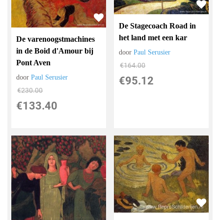
De Stagecoach Road in
het land met een kar
De varenoogstmachines
in de Boid d'Amour bij
door
Paul Serusier
Pont Aven
€
164.00
door
Paul Serusier
€
95.12
€
230.00
€
133.40