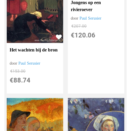
Jongens op een
rivieroever
door
Paul Serusier
€
207.00
€
120.06
Het wachten bij de bron
door
Paul Serusier
€
153.00
€
88.74