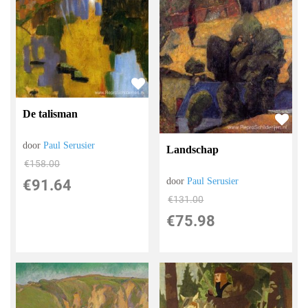
De talisman
door
Paul Serusier
Landschap
€
158.00
door
Paul Serusier
€
91.64
€
131.00
€
75.98