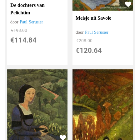
De dochters van
Pelichtim
Meisje uit Savoie
door
Paul Serusier
€
198.00
door
Paul Serusier
€
114.84
€
208.00
€
120.64