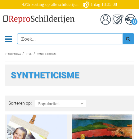
42% korting op alle schilderijen
1
dag
18:35:06
0
STARTPAGINA
STIJL
SYNTHETICISME
SYNTHETICISME
Sorteren
Sorteren op:
Populariteit
op: