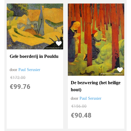
Gele boerderij in Pouldu
door
Paul Serusier
€
172.00
De bezwering (het heilige
€
99.76
hout)
door
Paul Serusier
€
156.00
€
90.48