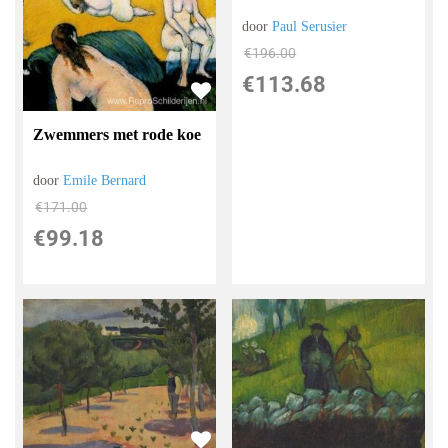
door
Paul Serusier
€
196.00
€
113.68
Zwemmers met rode koe
door
Emile Bernard
€
171.00
€
99.18