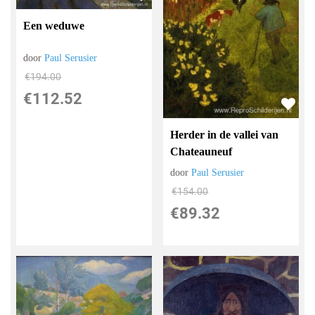
Een weduwe
door
Paul Serusier
€
194.00
€
112.52
Herder in de vallei van
Chateauneuf
door
Paul Serusier
€
154.00
€
89.32