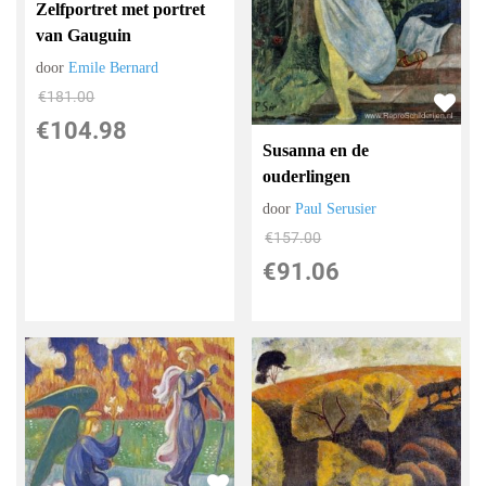
Zelfportret met portret
van Gauguin
door
Emile Bernard
€
181.00
€
104.98
Susanna en de
ouderlingen
door
Paul Serusier
€
157.00
€
91.06