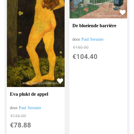
De bloeiende barrière
door
Paul Serusier
€
180.00
€
104.40
Eva plukt de appel
door
Paul Serusier
€
136.00
€
78.88