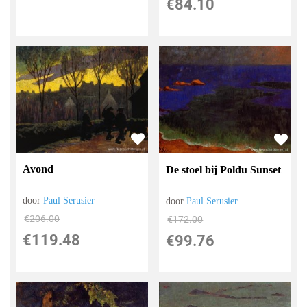
€
84.10
Avond
De stoel bij Poldu Sunset
door
Paul Serusier
door
Paul Serusier
€
206.00
€
172.00
€
119.48
€
99.76