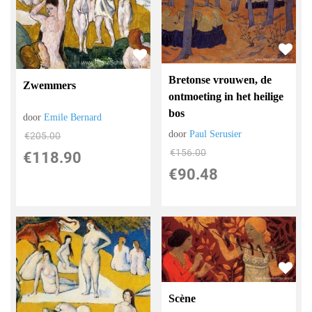
Bretonse vrouwen, de
Zwemmers
ontmoeting in het heilige
bos
door
Emile Bernard
door
Paul Serusier
€
205.00
€
156.00
€
118.90
€
90.48
Scène