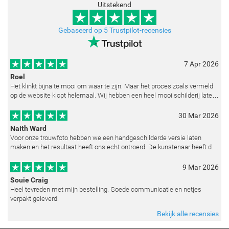
Uitstekend
Gebaseerd op 5 Trustpilot-recensies
7 Apr 2026
Roel
Het klinkt bijna te mooi om waar te zijn. Maar het proces zoals vermeld
op de website klopt helemaal. Wij hebben een heel mooi schilderij laten
reproduceren op basis van toegestuurde foto's. De communicatie i
30 Mar 2026
Naith Ward
Voor onze trouwfoto hebben we een handgeschilderde versie laten
maken en het resultaat heeft ons echt ontroerd. De kunstenaar heeft de
emoties perfect weten vast te leggen en zelfs kleine details zoals de lic
9 Mar 2026
Souie Craig
Heel tevreden met mijn bestelling. Goede communicatie en netjes
verpakt geleverd.
Bekijk alle recensies