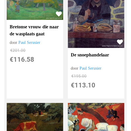
Bretonse vrouw die naar
de wasplaats gaat
door
Paul Serusier
€
201.00
De snoephandelaar
€
116.58
door
Paul Serusier
€
195.00
€
113.10