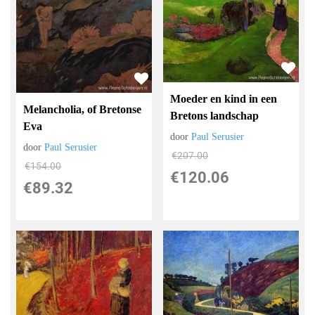
Moeder en kind in een
Melancholia, of Bretonse
Bretons landschap
Eva
door
Paul Serusier
door
Paul Serusier
€
207.00
€
154.00
€
120.06
€
89.32