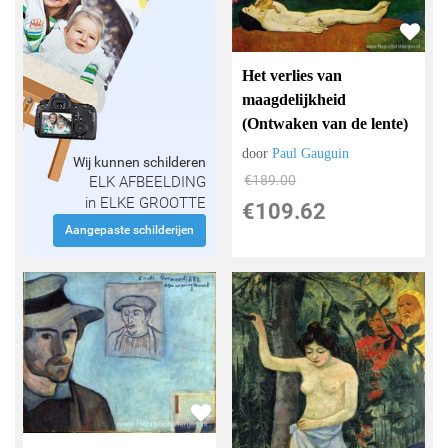
Het verlies van
maagdelijkheid
(Ontwaken van de lente)
door
Paul Gauguin
Wij kunnen schilderen
€
189.00
ELK AFBEELDING
in ELKE GROOTTE
€
109.62
Aangepaste schilderijen