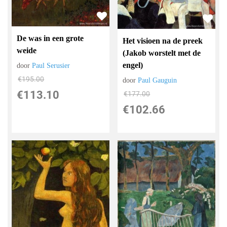
De was in een grote
Het visioen na de preek
weide
(Jakob worstelt met de
engel)
door
Paul Serusier
€
195.00
door
Paul Gauguin
€
113.10
€
177.00
€
102.66