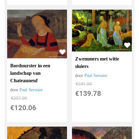
Zwemmers met witte
Borduurster in een
sluiers
landschap van
door
Paul Serusier
Chateauneuf
€
241.00
door
Paul Serusier
€
139.78
€
207.00
€
120.06