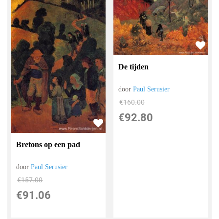
De tijden
door
Paul Serusier
€
160.00
€
92.80
Bretons op een pad
door
Paul Serusier
€
157.00
€
91.06