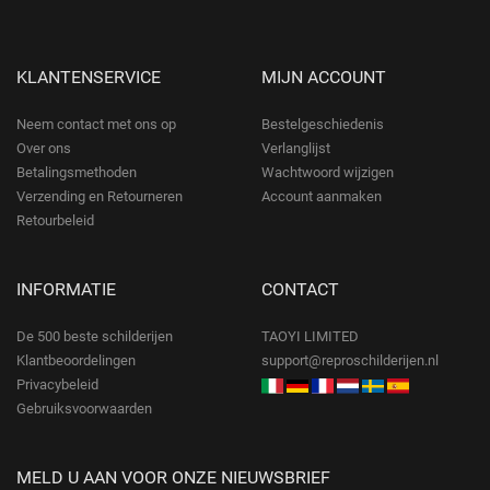
KLANTENSERVICE
MIJN ACCOUNT
Neem contact met ons op
Bestelgeschiedenis
Over ons
Verlanglijst
Betalingsmethoden
Wachtwoord wijzigen
Verzending en Retourneren
Account aanmaken
Retourbeleid
INFORMATIE
CONTACT
De 500 beste schilderijen
TAOYI LIMITED
Klantbeoordelingen
support@reproschilderijen.nl
Privacybeleid
Gebruiksvoorwaarden
MELD U AAN VOOR ONZE NIEUWSBRIEF