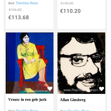
door
Theofilus Bruin
€
190.00
€
196.00
€
110.20
€
113.68
Vrouw in een gele jurk
Allan Ginsberg
door
Theofilus Bruin