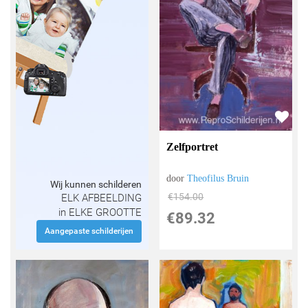
Zelfportret
door
Theofilus Bruin
Wij kunnen schilderen
€
154.00
ELK AFBEELDING
in ELKE GROOTTE
€
89.32
Aangepaste schilderijen