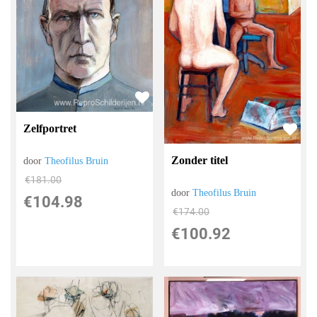
Zelfportret
Zonder titel
door
Theofilus Bruin
€
181.00
door
Theofilus Bruin
€
104.98
€
174.00
€
100.92