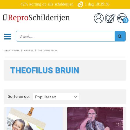
42% korting op alle schilderijen
1
dag
18:39:36
0
STARTPAGINA
ARTIEST
THEOFILUS BRUIN
THEOFILUS BRUIN
Sorteren
Sorteren op:
Populariteit
op: