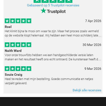
Gebaseerd op 5 Trustpilot-recensies
7 Apr 2026
Roel
Het klinkt bijna te mooi om waar te zijn. Maar het proces zoals vermeld
op de website klopt helemaal. Wij hebben een heel mooi schilderij laten
reproduceren op basis van toegestuurde foto's. De communicatie i
30 Mar 2026
Naith Ward
Voor onze trouwfoto hebben we een handgeschilderde versie laten
maken en het resultaat heeft ons echt ontroerd. De kunstenaar heeft de
emoties perfect weten vast te leggen en zelfs kleine details zoals de lic
9 Mar 2026
Souie Craig
Heel tevreden met mijn bestelling. Goede communicatie en netjes
verpakt geleverd.
Bekijk alle recensies