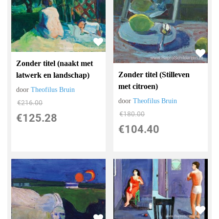
Zonder titel (naakt met
Zonder titel (Stilleven
latwerk en landschap)
met citroen)
door
Theofilus Bruin
door
Theofilus Bruin
€
216.00
€
180.00
€
125.28
€
104.40