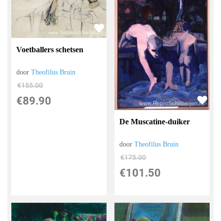
Voetballers schetsen
door
Theofilus Bruin
€
155.00
€
89.90
De Muscatine-duiker
door
Theofilus Bruin
€
175.00
€
101.50