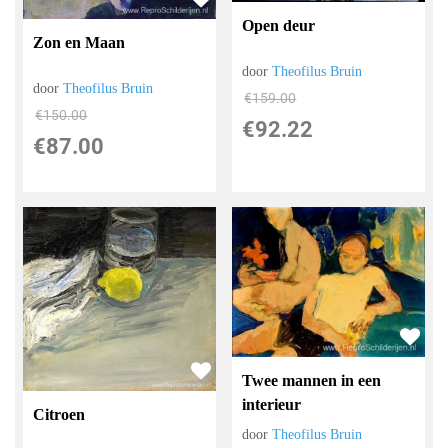
Open deur
Zon en Maan
door
Theofilus Bruin
door
Theofilus Bruin
€
159.00
€
150.00
€
92.22
€
87.00
Twee mannen in een
interieur
Citroen
door
Theofilus Bruin