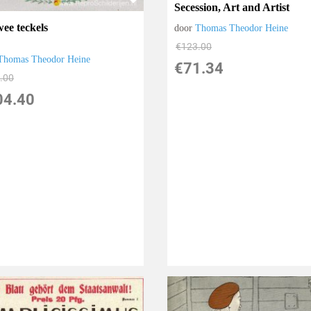
Secession, Art and Artist
wee teckels
door
Thomas Theodor Heine
€
123.00
Thomas Theodor Heine
€
71.34
.00
04.40