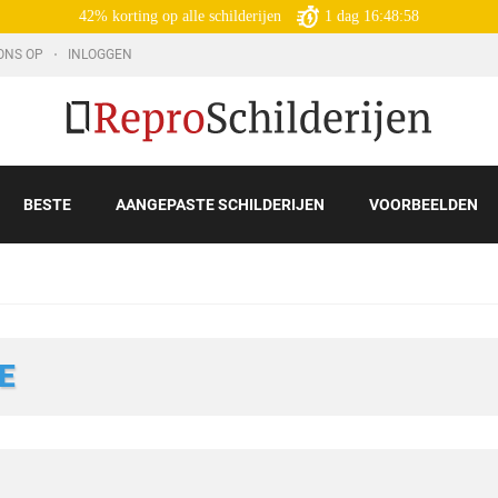
42% korting op alle schilderijen
1
dag
16:48:56
ONS OP
INLOGGEN
BESTE
AANGEPASTE SCHILDERIJEN
VOORBEELDEN
E