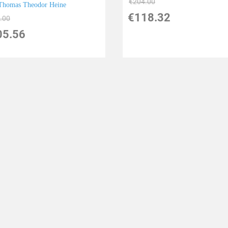
€
204.00
Thomas Theodor Heine
€
118.32
.00
05.56