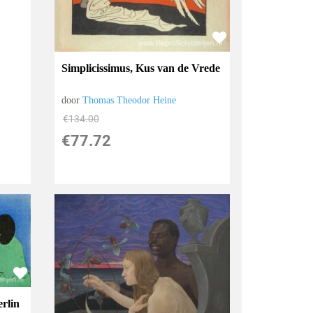
Simplicissimus, Kus van de Vrede
door
Thomas Theodor Heine
€
134.00
€
77.72
erlin