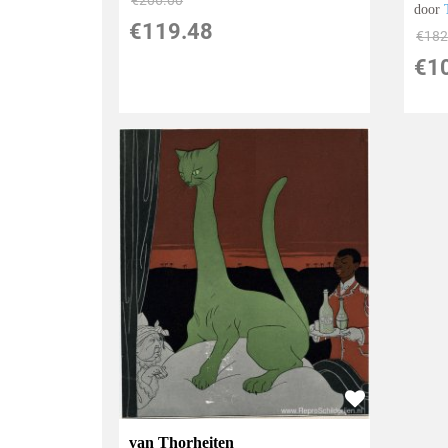
door
€
119.48
€
182
€
1
van Thorheiten