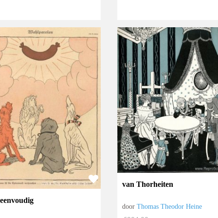
van Thorheiten
 eenvoudig
door
Thomas Theodor Heine