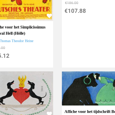
€
186.00
€
107.88
che voor het Simplicissimus
val Hell (Hölle)
Thomas Theodor Heine
.00
5.12
Affiche voor het tijdschrift B