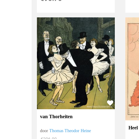
van Thorheiten
Heel
door
Thomas Theodor Heine
€
206.00