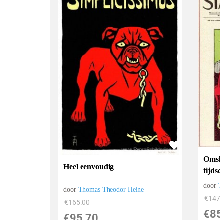
Omsla
Heel eenvoudig
tijds
door
door
Thomas Theodor Heine
€
147
€
165.00
€
8
€
95.70