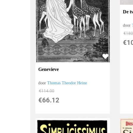
De t
door
€
180
€
1
Genevieve
door
Thomas Theodor Heine
€
114.00
€
66.12