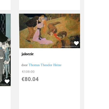
jaloezie
door
Thomas Theodor Heine
€
138.00
€
80.04