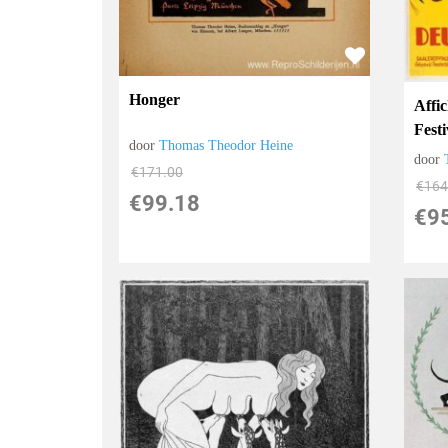
Honger
Affi
Festi
door
Thomas Theodor Heine
door
€
171.00
€
164
€
99.18
€
9