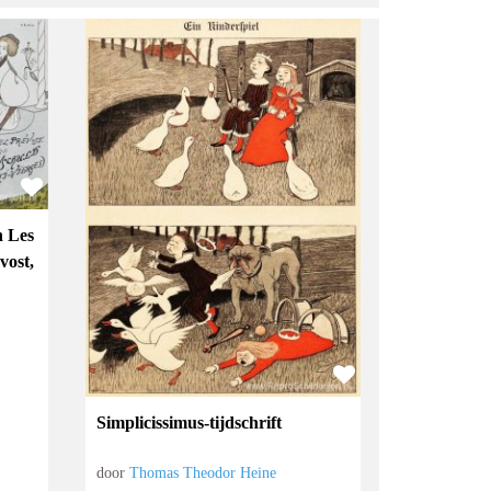
n Les
vost,
Simplicissimus-tijdschrift
door
Thomas Theodor Heine