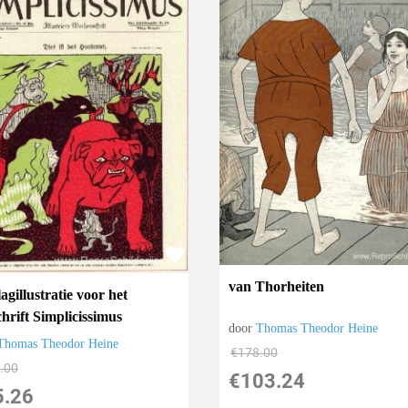
van Thorheiten
gillustratie voor het
chrift Simplicissimus
door
Thomas Theodor Heine
Thomas Theodor Heine
€
178.00
.00
€
103.24
5.26