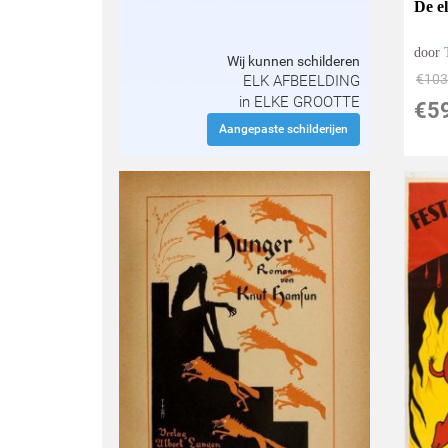
De el
door
Wij kunnen schilderen
€
103
ELK AFBEELDING
in ELKE GROOTTE
€
5
Aangepaste schilderijen