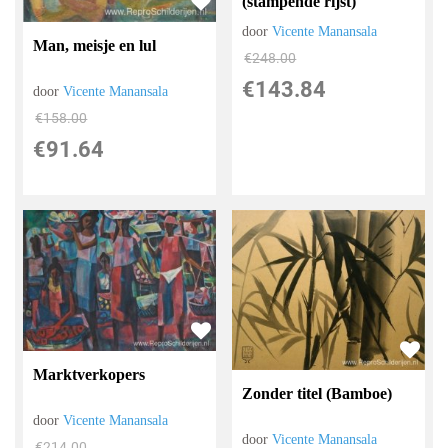
(stampende rijst)
door
Vicente Manansala
Man, meisje en lul
€
248.00
€
143.84
door
Vicente Manansala
€
158.00
€
91.64
Marktverkopers
Zonder titel (Bamboe)
door
Vicente Manansala
door
Vicente Manansala
€
214.00