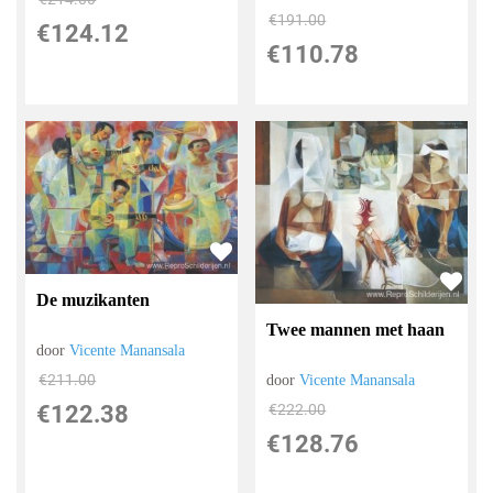
€
191.00
€
124.12
€
110.78
De muzikanten
Twee mannen met haan
door
Vicente Manansala
€
211.00
door
Vicente Manansala
€
222.00
€
122.38
€
128.76