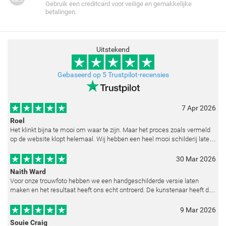
Gebruik een creditcard voor veilige en gemakkelijke
betalingen.
Uitstekend
Gebaseerd op 5 Trustpilot-recensies
7 Apr 2026
Roel
Het klinkt bijna te mooi om waar te zijn. Maar het proces zoals vermeld
op de website klopt helemaal. Wij hebben een heel mooi schilderij laten
reproduceren op basis van toegestuurde foto's. De communicatie i
30 Mar 2026
Naith Ward
Voor onze trouwfoto hebben we een handgeschilderde versie laten
maken en het resultaat heeft ons echt ontroerd. De kunstenaar heeft de
emoties perfect weten vast te leggen en zelfs kleine details zoals de lic
9 Mar 2026
Souie Craig