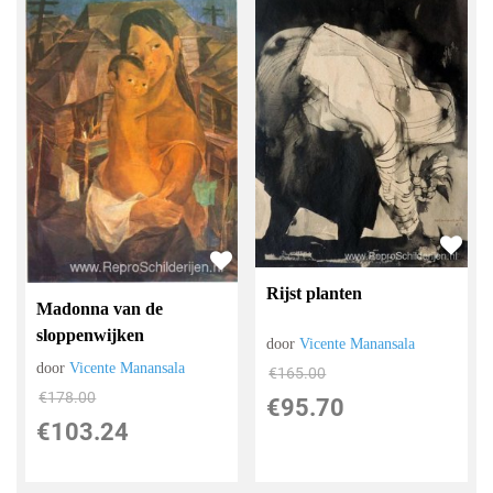
Rijst planten
Madonna van de
sloppenwijken
door
Vicente Manansala
door
Vicente Manansala
€
165.00
€
178.00
€
95.70
€
103.24