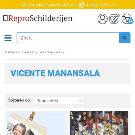
42% korting op alle schilderijen
2
dagen
10:15:14
0
STARTPAGINA
ARTIEST
VICENTE MANANSALA
VICENTE MANANSALA
Sorteren
Sorteren op:
Populariteit
op: