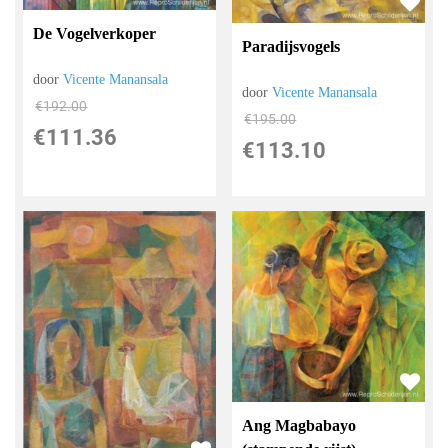
De Vogelverkoper
Paradijsvogels
door
Vicente Manansala
door
Vicente Manansala
€
192.00
€
195.00
€
111.36
€
113.10
Ang Magbabayo