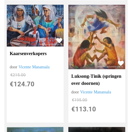
Kaarsenverkopers
door
Vicente Manansala
€
215.00
Luksong-Tinik (springen
€
124.70
over doornen)
door
Vicente Manansala
€
195.00
€
113.10