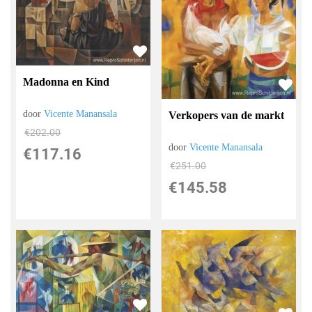
Madonna en Kind
door
Vicente Manansala
Verkopers van de markt
€
202.00
door
Vicente Manansala
€
117.16
€
251.00
€
145.58