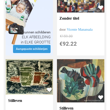
Zonder titel
door
Vicente Manansala
Wij kunnen schilderen
€
159.00
ELK AFBEELDING
in ELKE GROOTTE
€
92.22
Aangepaste schilderijen
Stilleven
Stilleven