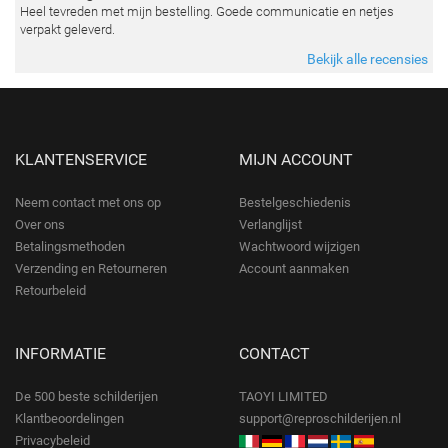
Heel tevreden met mijn bestelling. Goede communicatie en netjes
verpakt geleverd.
Bekijk alle recensies
KLANTENSERVICE
MIJN ACCOUNT
Neem contact met ons op
Bestelgeschiedenis
Over ons
Verlanglijst
Betalingsmethoden
Wachtwoord wijzigen
Verzending en Retourneren
Account aanmaken
Retourbeleid
INFORMATIE
CONTACT
De 500 beste schilderijen
TAOYI LIMITED
Klantbeoordelingen
support@reproschilderijen.nl
Privacybeleid