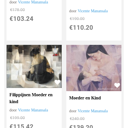
door
Vicente Manansala
€
178.00
door
Vicente Manansala
€
103.24
€
190.00
€
110.20
Filippijnen Moeder en
Moeder en Kind
kind
door
Vicente Manansala
door
Vicente Manansala
€
199.00
€
240.00
€
115.42
€
139.20