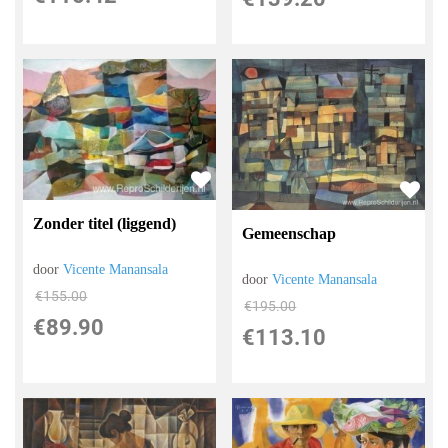
Zonder titel (liggend)
Gemeenschap
door
Vicente Manansala
door
Vicente Manansala
€
155.00
€
195.00
€
89.90
€
113.10