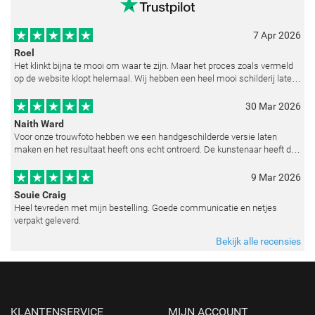
7 Apr 2026
Roel
Het klinkt bijna te mooi om waar te zijn. Maar het proces zoals vermeld
op de website klopt helemaal. Wij hebben een heel mooi schilderij laten
reproduceren op basis van toegestuurde foto's. De communicatie i
30 Mar 2026
Naith Ward
Voor onze trouwfoto hebben we een handgeschilderde versie laten
maken en het resultaat heeft ons echt ontroerd. De kunstenaar heeft de
emoties perfect weten vast te leggen en zelfs kleine details zoals de lic
9 Mar 2026
Souie Craig
Heel tevreden met mijn bestelling. Goede communicatie en netjes
verpakt geleverd.
Bekijk alle recensies
KLANTENSERVICE
MIJN ACCOUNT