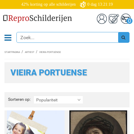
42% korting op alle schilderijen
0
dag
13:21:19
0
STARTPAGINA
ARTIEST
VIEIRA PORTUENSE
VIEIRA PORTUENSE
Sorteren
Sorteren op:
Populariteit
op: