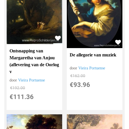
Ontsnapping van
De allegorie van muziek
Margaretha van Anjou
(aflevering van de Oorlog
door
Vieira Portuense
v
€
162.00
door
Vieira Portuense
€
93.96
€
192.00
€
111.36