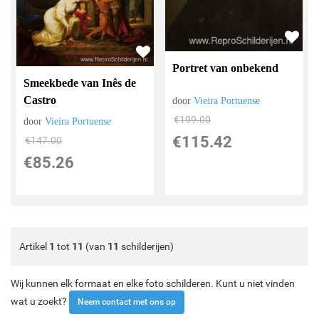
Portret van onbekend
Smeekbede van Inês de
Castro
door
Vieira Portuense
€
199.00
door
Vieira Portuense
€
115.42
€
147.00
€
85.26
Artikel
1
tot
11
(van
11
schilderijen)
Wij kunnen elk formaat en elke foto schilderen. Kunt u niet vinden
wat u zoekt?
Neem contact met ons op