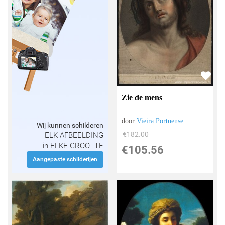
Zie de mens
door
Vieira Portuense
Wij kunnen schilderen
€
182.00
ELK AFBEELDING
in ELKE GROOTTE
€
105.56
Aangepaste schilderijen