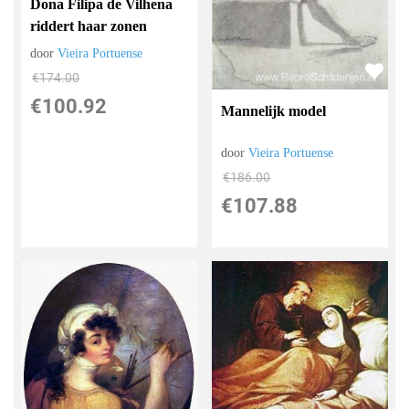
Dona Filipa de Vilhena
riddert haar zonen
door
Vieira Portuense
€
174.00
€
100.92
Mannelijk model
door
Vieira Portuense
€
186.00
€
107.88