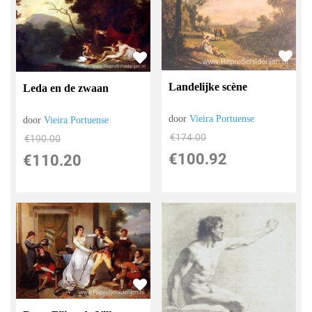
Landelijke scène
Leda en de zwaan
door
Vieira Portuense
door
Vieira Portuense
€
174.00
€
190.00
€
100.92
€
110.20