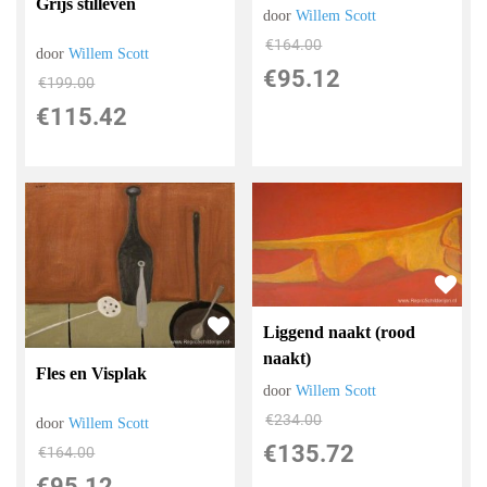
Grijs stilleven
door
Willem Scott
€
164.00
door
Willem Scott
€
95.12
€
199.00
€
115.42
Liggend naakt (rood
naakt)
Fles en Visplak
door
Willem Scott
€
234.00
door
Willem Scott
€
135.72
€
164.00
€
95.12