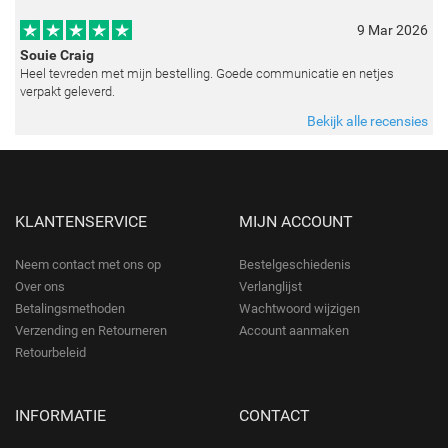
emoties perfect weten vast te leggen en zelfs kleine details zoals de lic
9 Mar 2026
Souie Craig
Heel tevreden met mijn bestelling. Goede communicatie en netjes
verpakt geleverd.
Bekijk alle recensies
KLANTENSERVICE
MIJN ACCOUNT
Neem contact met ons op
Bestelgeschiedenis
Over ons
Verlanglijst
Betalingsmethoden
Wachtwoord wijzigen
Verzending en Retourneren
Account aanmaken
Retourbeleid
INFORMATIE
CONTACT