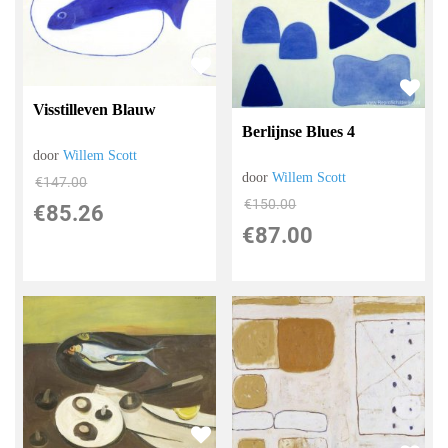
Visstilleven Blauw
Berlijnse Blues 4
door
Willem Scott
door
Willem Scott
€
147.00
€
150.00
€
85.26
€
87.00