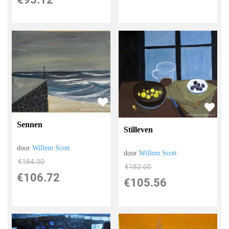
Sennen
Stilleven
door
Willem Scott
door
Willem Scott
€
184.00
€
182.00
€
106.72
€
105.56