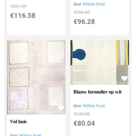
door
Willem Scott
€
201.00
€
166.00
€
116.58
€
96.28
Blauw formulier op wit
door
Willem Scott
€
138.00
Vol huis
€
80.04
door
Willem Scott