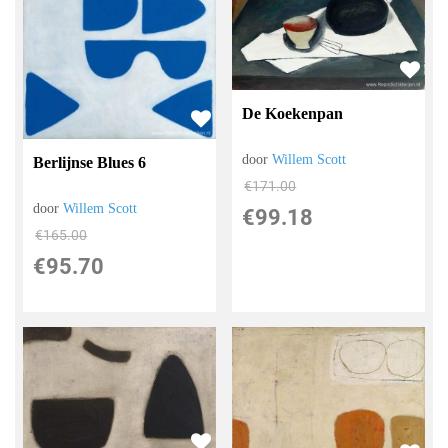
De Koekenpan
door
Willem Scott
Berlijnse Blues 6
€
171.00
door
Willem Scott
€
99.18
€
165.00
€
95.70