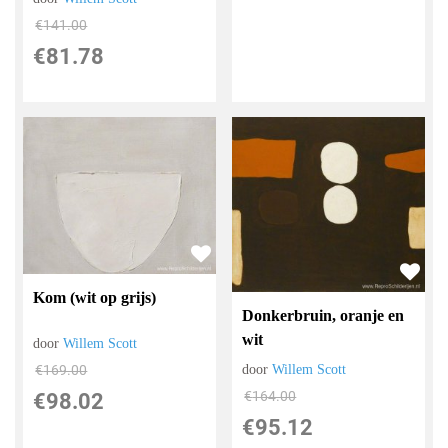
€
141.00
€
81.78
Kom (wit op grijs)
Donkerbruin, oranje en
wit
door
Willem Scott
door
Willem Scott
€
169.00
€
164.00
€
98.02
€
95.12