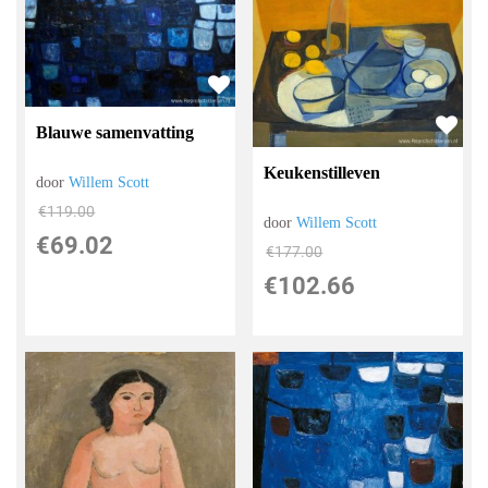
Blauwe samenvatting
Keukenstilleven
door
Willem Scott
€
119.00
door
Willem Scott
€
69.02
€
177.00
€
102.66