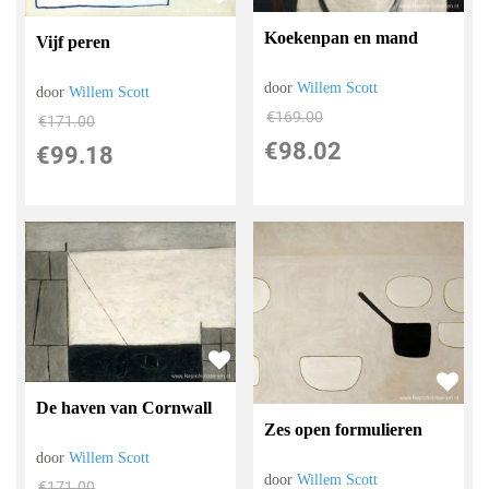
Koekenpan en mand
Vijf peren
door
Willem Scott
door
Willem Scott
€
169.00
€
171.00
€
98.02
€
99.18
De haven van Cornwall
Zes open formulieren
door
Willem Scott
door
Willem Scott
€
171.00