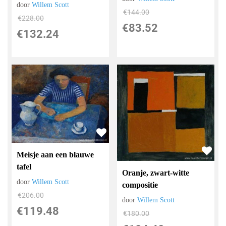
door
Willem Scott
€
144.00
€
228.00
€
83.52
€
132.24
Meisje aan een blauwe
tafel
Oranje, zwart-witte
door
Willem Scott
compositie
€
206.00
door
Willem Scott
€
119.48
€
180.00