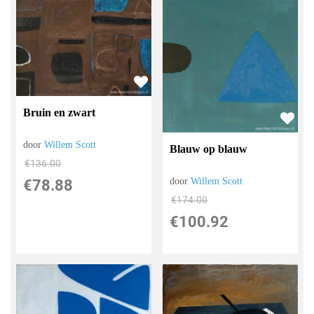
Bruin en zwart
door
Willem Scott
Blauw op blauw
€
136.00
door
Willem Scott
€
78.88
€
174.00
€
100.92