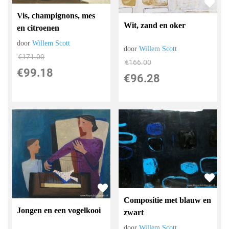
Vis, champignons, mes
Wit, zand en oker
en citroenen
door
Willem Scott
door
Willem Scott
€
171.00
€
166.00
€
99.18
€
96.28
Compositie met blauw en
Jongen en een vogelkooi
zwart
door
Willem Scott