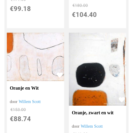
€
180.00
€
99.18
€
104.40
Oranje en Wit
door
Willem Scott
€
153.00
Oranje, zwart en wit
€
88.74
door
Willem Scott