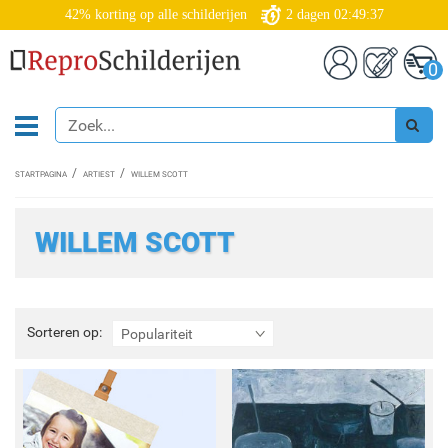
42% korting op alle schilderijen
2
dagen
02:49:35
0
STARTPAGINA
ARTIEST
WILLEM SCOTT
WILLEM SCOTT
Sorteren
Sorteren op:
Populariteit
op: